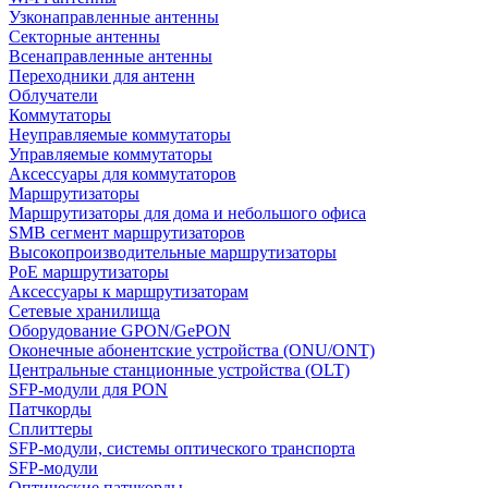
Узконаправленные антенны
Секторные антенны
Всенаправленные антенны
Переходники для антенн
Облучатели
Коммутаторы
Неуправляемые коммутаторы
Управляемые коммутаторы
Аксессуары для коммутаторов
Маршрутизаторы
Маршрутизаторы для дома и небольшого офиса
SMB сегмент маршрутизаторов
Высокопроизводительные маршрутизаторы
PoE маршрутизаторы
Аксессуары к маршрутизаторам
Сетевые хранилища
Оборудование GPON/GePON
Оконечные абонентские устройства (ONU/ONT)
Центральные станционные устройства (OLT)
SFP-модули для PON
Патчкорды
Сплиттеры
SFP-модули, системы оптического транспорта
SFP-модули
Оптические патчкорды