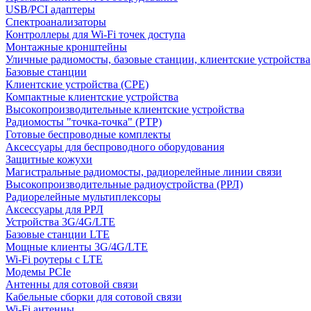
USB/PCI адаптеры
Cпектроанализаторы
Контроллеры для Wi-Fi точек доступа
Монтажные кронштейны
Уличные радиомосты, базовые станции, клиентские устройства
Базовые станции
Клиентские устройства (CPE)
Компактные клиентские устройства
Высокопроизводительные клиентские устройства
Радиомосты "точка-точка" (PTP)
Готовые беспроводные комплекты
Аксессуары для беспроводного оборудования
Защитные кожухи
Магистральные радиомосты, радиорелейные линии связи
Высокопроизводительные радиоустройства (РРЛ)
Радиорелейные мультиплексоры
Аксессуары для РРЛ
Устройства 3G/4G/LTE
Базовые станции LTE
Мощные клиенты 3G/4G/LTE
Wi-Fi роутеры с LTE
Модемы PCIe
Антенны для сотовой связи
Кабельные сборки для сотовой связи
Wi-Fi антенны