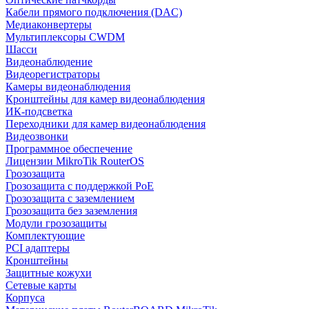
Кабели прямого подключения (DAC)
Медиаконвертеры
Мультиплексоры CWDM
Шасси
Видеонаблюдение
Видеорегистраторы
Камеры видеонаблюдения
Кронштейны для камер видеонаблюдения
ИК-подсветка
Переходники для камер видеонаблюдения
Видеозвонки
Программное обеспечение
Лицензии MikroTik RouterOS
Грозозащита
Грозозащита с поддержкой PoE
Грозозащита с заземлением
Грозозащита без заземления
Модули грозозащиты
Комплектующие
PCI адаптеры
Кронштейны
Защитные кожухи
Сетевые карты
Корпуса