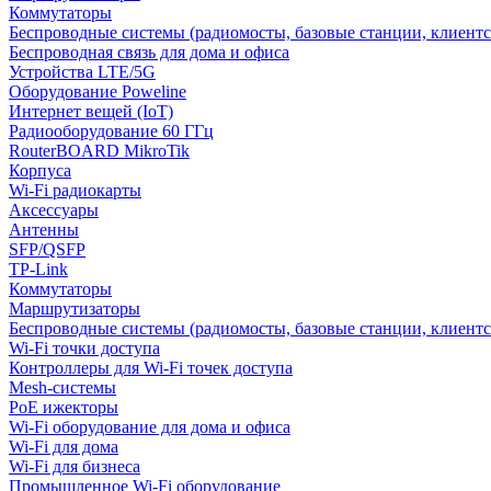
Коммутаторы
Беспроводные системы (радиомосты, базовые станции, клиентс
Беспроводная связь для дома и офиса
Устройства LTE/5G
Оборудование Poweline
Интернет вещей (IoT)
Радиооборудование 60 ГГц
RouterBOARD MikroTik
Корпуса
Wi-Fi радиокарты
Аксессуары
Антенны
SFP/QSFP
TP-Link
Коммутаторы
Маршрутизаторы
Беспроводные системы (радиомосты, базовые станции, клиентс
Wi-Fi точки доступа
Контроллеры для Wi-Fi точек доступа
Mesh-системы
PoE ижекторы
Wi-Fi оборудование для дома и офиса
Wi-Fi для дома
Wi-Fi для бизнеса
Промышленное Wi-Fi оборудование