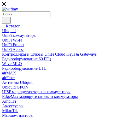
Каталог
Ubiquiti
UniFi коммутаторы
UniFi Wi-Fi
UniFi Protect
UniFi Access
Контроллеры и шлюзы UniFi Cloud Keys & Gateways
Радиооборудование 60 ГГц
Wave MLO
Радиооборудование LTU
airMAX
airFiber
Антенны Ubiquiti
Ubiquiti GPON
UISP маршрутизаторы и коммутаторы
EdgeMax маршрутизаторы и коммутаторы
AmpliFi
Аксессуары
MikroTik
Маршрутизаторы