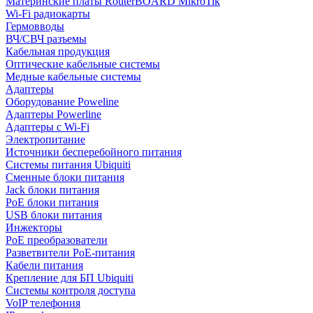
Материнские платы RouterBOARD MikroTik
Wi-Fi радиокарты
Гермовводы
ВЧ/СВЧ разъемы
Кабельная продукция
Оптические кабельные системы
Медные кабельные системы
Адаптеры
Оборудование Poweline
Адаптеры Powerline
Адаптеры с Wi-Fi
Электропитание
Источники бесперебойного питания
Системы питания Ubiquiti
Сменные блоки питания
Jack блоки питания
PoE блоки питания
USB блоки питания
Инжекторы
PoE преобразователи
Разветвители PoE-питания
Кабели питания
Крепление для БП Ubiquiti
Системы контроля доступа
VoIP телефония