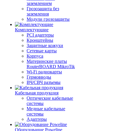
заземлением
Грозозащита без
заземления
Модули грозозащиты
Комплектующие
PCI адаптеры
Кронштейны
Защитные кожухи
Сетевые карты
Корпуса
Материнские платы
RouterBOARD MikroTik
Wi-Fi радиокарты
Гермовводы
ВЧ/СВЧ разъемы
Кабельная продукция
Оптические кабельные
системы
Медные кабельные
системы
Адаптеры
Оборудование Poweline