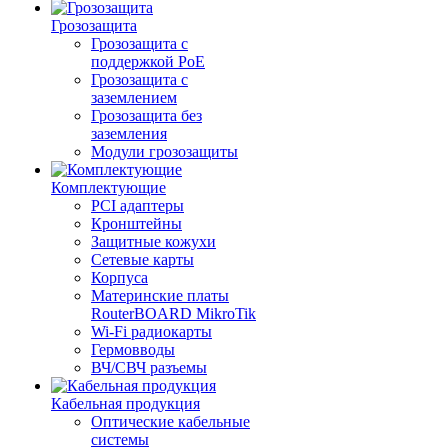
Грозозащита
Грозозащита с
поддержкой PoE
Грозозащита с
заземлением
Грозозащита без
заземления
Модули грозозащиты
Комплектующие
PCI адаптеры
Кронштейны
Защитные кожухи
Сетевые карты
Корпуса
Материнские платы
RouterBOARD MikroTik
Wi-Fi радиокарты
Гермовводы
ВЧ/СВЧ разъемы
Кабельная продукция
Оптические кабельные
системы