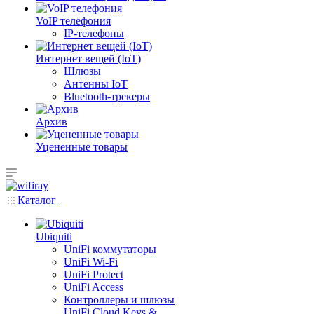
VoIP телефония
IP-телефоны
Интернет вещей (IoT)
Шлюзы
Антенны IoT
Bluetooth-трекеры
Архив
Уцененные товары
Каталог
Ubiquiti
UniFi коммутаторы
UniFi Wi-Fi
UniFi Protect
UniFi Access
Контроллеры и шлюзы
UniFi Cloud Keys &