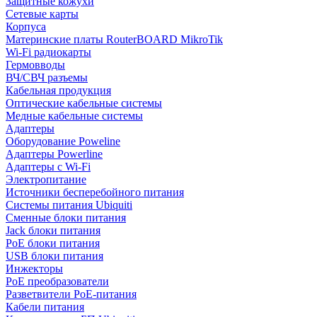
Защитные кожухи
Сетевые карты
Корпуса
Материнские платы RouterBOARD MikroTik
Wi-Fi радиокарты
Гермовводы
ВЧ/СВЧ разъемы
Кабельная продукция
Оптические кабельные системы
Медные кабельные системы
Адаптеры
Оборудование Poweline
Адаптеры Powerline
Адаптеры с Wi-Fi
Электропитание
Источники бесперебойного питания
Системы питания Ubiquiti
Сменные блоки питания
Jack блоки питания
PoE блоки питания
USB блоки питания
Инжекторы
PoE преобразователи
Разветвители PoE-питания
Кабели питания