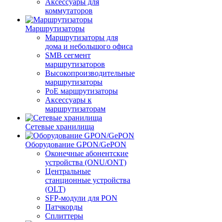
Аксессуары для
коммутаторов
Маршрутизаторы
Маршрутизаторы для
дома и небольшого офиса
SMB сегмент
маршрутизаторов
Высокопроизводительные
маршрутизаторы
PoE маршрутизаторы
Аксессуары к
маршрутизаторам
Сетевые хранилища
Оборудование GPON/GePON
Оконечные абонентские
устройства (ONU/ONT)
Центральные
станционные устройства
(OLT)
SFP-модули для PON
Патчкорды
Сплиттеры