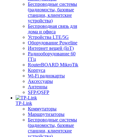
Беспроводные системы
(радиомосты, базовые
станции, клиентские
устройства)
Беспроводная связь для
дома и офиса
Устройства LTE/5G
Оборудование Poweline
Интернет вещей (IoT)
Радиооборудование 60
ГГц
RouterBOARD MikroTik
Корпуса
Wi-Fi радиокарты
Аксессуары
Антенны
SFP/QSFP
TP-Link
Коммутаторы
Маршрутизаторы
Беспроводные системы
(радиомосты, базовые
станции, клиентские
устройства)