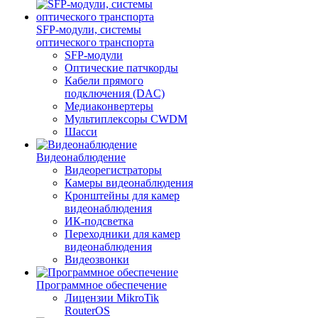
SFP-модули, системы
оптического транспорта
SFP-модули
Оптические патчкорды
Кабели прямого
подключения (DAC)
Медиаконвертеры
Мультиплексоры CWDM
Шасси
Видеонаблюдение
Видеорегистраторы
Камеры видеонаблюдения
Кронштейны для камер
видеонаблюдения
ИК-подсветка
Переходники для камер
видеонаблюдения
Видеозвонки
Программное обеспечение
Лицензии MikroTik
RouterOS