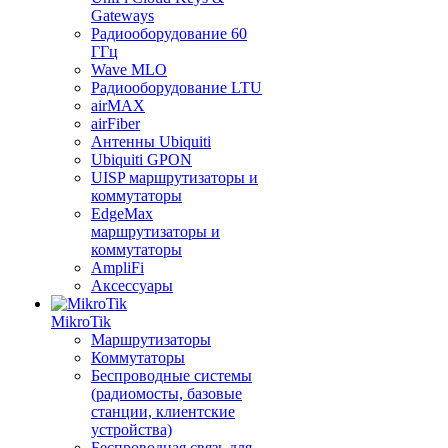
Gateways
Радиооборудование 60
ГГц
Wave MLO
Радиооборудование LTU
airMAX
airFiber
Антенны Ubiquiti
Ubiquiti GPON
UISP маршрутизаторы и
коммутаторы
EdgeMax
маршрутизаторы и
коммутаторы
AmpliFi
Аксессуары
MikroTik
Маршрутизаторы
Коммутаторы
Беспроводные системы
(радиомосты, базовые
станции, клиентские
устройства)
Беспроводная связь для