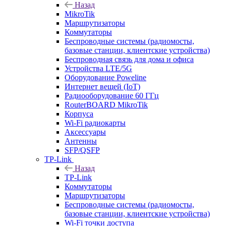
Назад
MikroTik
Маршрутизаторы
Коммутаторы
Беспроводные системы (радиомосты,
базовые станции, клиентские устройства)
Беспроводная связь для дома и офиса
Устройства LTE/5G
Оборудование Poweline
Интернет вещей (IoT)
Радиооборудование 60 ГГц
RouterBOARD MikroTik
Корпуса
Wi-Fi радиокарты
Аксессуары
Антенны
SFP/QSFP
TP-Link
Назад
TP-Link
Коммутаторы
Маршрутизаторы
Беспроводные системы (радиомосты,
базовые станции, клиентские устройства)
Wi-Fi точки доступа