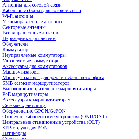
Антенны для сотовой связи
Кабельные сборки для сотовой связи
Wi-Fi антенны
Узконаправленные антенны
Секторные антенны
Всенаправленные антенны
Переходники для антенн
Облучатели
Коммутаторы
Неуправляемые коммутаторы
Управляемые коммутаторы
Аксессуары для коммутаторов
Маршрутизаторы
Маршрутизаторы для дома и небольшого офиса
SMB сегмент маршрутизаторов
Высокопроизводительные маршрутизаторы
PoE маршрутизаторы
Аксессуары к маршрутизаторам
Сетевые хранилища
Оборудование GPON/GePON
Оконечные абонентские устройства (ONU/ONT)
Центральные станционные устройства (OLT)
SFP-модули для PON
Патчкорды
Сплиттеры