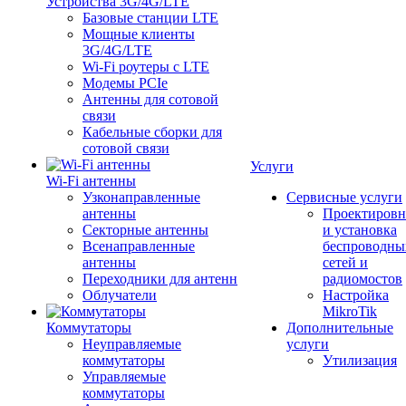
Устройства 3G/4G/LTE
Базовые станции LTE
Мощные клиенты
3G/4G/LTE
Wi-Fi роутеры с LTE
Модемы PCIe
Антенны для сотовой
связи
Кабельные сборки для
сотовой связи
Услуги
Wi-Fi антенны
Узконаправленные
Сервисные услуги
антенны
Проектировн
Секторные антенны
и установка
Всенаправленные
беспроводны
антенны
сетей и
Переходники для антенн
радиомостов
Облучатели
Настройка
MikroTik
Коммутаторы
Дополнительные
Неуправляемые
услуги
коммутаторы
Утилизация
Управляемые
коммутаторы