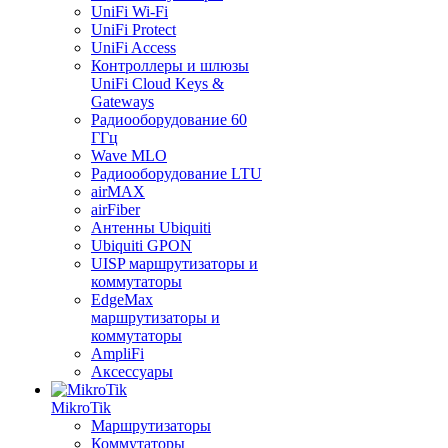
UniFi Wi-Fi
UniFi Protect
UniFi Access
Контроллеры и шлюзы
UniFi Cloud Keys &
Gateways
Радиооборудование 60
ГГц
Wave MLO
Радиооборудование LTU
airMAX
airFiber
Антенны Ubiquiti
Ubiquiti GPON
UISP маршрутизаторы и
коммутаторы
EdgeMax
маршрутизаторы и
коммутаторы
AmpliFi
Аксессуары
MikroTik
Маршрутизаторы
Коммутаторы