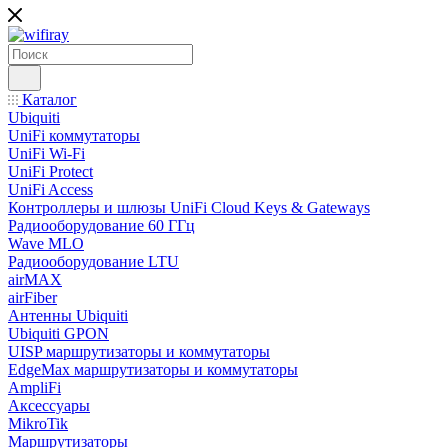
Каталог
Ubiquiti
UniFi коммутаторы
UniFi Wi-Fi
UniFi Protect
UniFi Access
Контроллеры и шлюзы UniFi Cloud Keys & Gateways
Радиооборудование 60 ГГц
Wave MLO
Радиооборудование LTU
airMAX
airFiber
Антенны Ubiquiti
Ubiquiti GPON
UISP маршрутизаторы и коммутаторы
EdgeMax маршрутизаторы и коммутаторы
AmpliFi
Аксессуары
MikroTik
Маршрутизаторы