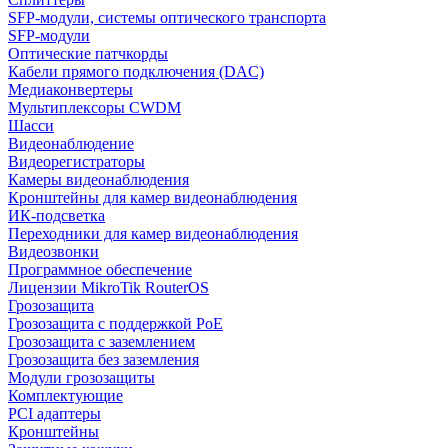
SFP-модули, системы оптического транспорта
SFP-модули
Оптические патчкорды
Кабели прямого подключения (DAC)
Медиаконвертеры
Мультиплексоры CWDM
Шасси
Видеонаблюдение
Видеорегистраторы
Камеры видеонаблюдения
Кронштейны для камер видеонаблюдения
ИК-подсветка
Переходники для камер видеонаблюдения
Видеозвонки
Программное обеспечение
Лицензии MikroTik RouterOS
Грозозащита
Грозозащита с поддержкой PoE
Грозозащита с заземлением
Грозозащита без заземления
Модули грозозащиты
Комплектующие
PCI адаптеры
Кронштейны