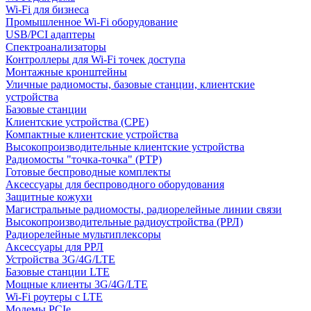
Wi-Fi для бизнеса
Промышленное Wi-Fi оборудование
USB/PCI адаптеры
Cпектроанализаторы
Контроллеры для Wi-Fi точек доступа
Монтажные кронштейны
Уличные радиомосты, базовые станции, клиентские
устройства
Базовые станции
Клиентские устройства (CPE)
Компактные клиентские устройства
Высокопроизводительные клиентские устройства
Радиомосты "точка-точка" (PTP)
Готовые беспроводные комплекты
Аксессуары для беспроводного оборудования
Защитные кожухи
Магистральные радиомосты, радиорелейные линии связи
Высокопроизводительные радиоустройства (РРЛ)
Радиорелейные мультиплексоры
Аксессуары для РРЛ
Устройства 3G/4G/LTE
Базовые станции LTE
Мощные клиенты 3G/4G/LTE
Wi-Fi роутеры с LTE
Модемы PCIe