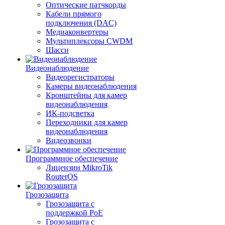
Оптические патчкорды
Кабели прямого
подключения (DAC)
Медиаконвертеры
Мультиплексоры CWDM
Шасси
Видеонаблюдение
Видеорегистраторы
Камеры видеонаблюдения
Кронштейны для камер
видеонаблюдения
ИК-подсветка
Переходники для камер
видеонаблюдения
Видеозвонки
Программное обеспечение
Лицензии MikroTik
RouterOS
Грозозащита
Грозозащита с
поддержкой PoE
Грозозащита с