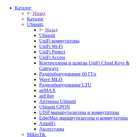
Каталог
Назад
Каталог
Ubiquiti
Назад
Ubiquiti
UniFi коммутаторы
UniFi Wi-Fi
UniFi Protect
UniFi Access
Контроллеры и шлюзы UniFi Cloud Keys &
Gateways
Радиооборудование 60 ГГц
Wave MLO
Радиооборудование LTU
airMAX
airFiber
Антенны Ubiquiti
Ubiquiti GPON
UISP маршрутизаторы и коммутаторы
EdgeMax маршрутизаторы и коммутаторы
AmpliFi
Аксессуары
MikroTik