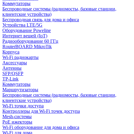
Коммутаторы
Беспроводные системы (радиомосты, базовые станции,
клиентские устройства)
Беспроводная связь для дома и офиса
Устройства LTE/5G
Оборудование Poweline
Интернет вещей (IoT)
Радиооборудование 60 ГГц
RouterBOARD MikroTik
Корпуса
Wi-Fi радиокарты
Аксессуары
Антенны
SFP/QSFP
TP-Link
Коммутаторы
Маршрутизаторы
Беспроводные системы (радиомосты, базовые станции,
клиентские устройства)
Wi-Fi точки доступа
Контроллеры для Wi-Fi точек доступа
Mesh-системы
PoE ижекторы
Wi-Fi оборудование для дома и офиса
Wi-Fi для дома