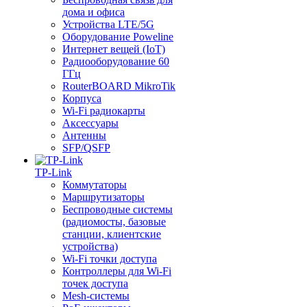
дома и офиса
Устройства LTE/5G
Оборудование Poweline
Интернет вещей (IoT)
Радиооборудование 60
ГГц
RouterBOARD MikroTik
Корпуса
Wi-Fi радиокарты
Аксессуары
Антенны
SFP/QSFP
TP-Link
Коммутаторы
Маршрутизаторы
Беспроводные системы
(радиомосты, базовые
станции, клиентские
устройства)
Wi-Fi точки доступа
Контроллеры для Wi-Fi
точек доступа
Mesh-системы