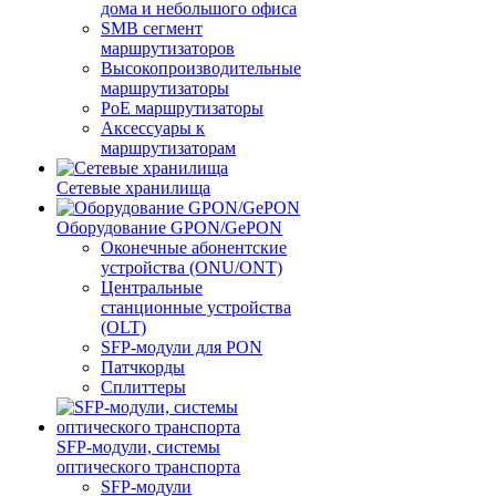
дома и небольшого офиса
SMB сегмент
маршрутизаторов
Высокопроизводительные
маршрутизаторы
PoE маршрутизаторы
Аксессуары к
маршрутизаторам
Сетевые хранилища
Оборудование GPON/GePON
Оконечные абонентские
устройства (ONU/ONT)
Центральные
станционные устройства
(OLT)
SFP-модули для PON
Патчкорды
Сплиттеры
SFP-модули, системы
оптического транспорта
SFP-модули