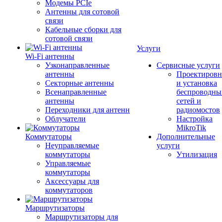
Модемы PCIe
Антенны для сотовой
связи
Кабельные сборки для
сотовой связи
Услуги
Wi-Fi антенны
Узконаправленные
Сервисные услуги
антенны
Проектировн
Секторные антенны
и установка
Всенаправленные
беспроводны
антенны
сетей и
Переходники для антенн
радиомостов
Облучатели
Настройка
MikroTik
Коммутаторы
Дополнительные
Неуправляемые
услуги
коммутаторы
Утилизация
Управляемые
коммутаторы
Аксессуары для
коммутаторов
Маршрутизаторы
Маршрутизаторы для