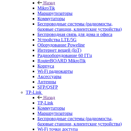
Назад
MikroTik
Маршрутизаторы
Коммутаторы
Беспроводные системы (радиомосты,
базовые станции, клиентские устройства)
Беспроводная связь для дома и офиса
Устройства LTE/5G
Оборудование Poweline
Интернет вещей (IoT)
Радиооборудование 60 ГГц
RouterBOARD MikroTik
Корпуса
Wi-Fi радиокарты
Аксессуары
Антенны
SFP/QSFP
TP-Link
Назад
TP-Link
Коммутаторы
Маршрутизаторы
Беспроводные системы (радиомосты,
базовые станции, клиентские устройства)
Wi-Fi точки доступа