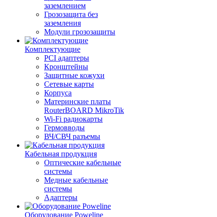
заземлением
Грозозащита без
заземления
Модули грозозащиты
Комплектующие
PCI адаптеры
Кронштейны
Защитные кожухи
Сетевые карты
Корпуса
Материнские платы
RouterBOARD MikroTik
Wi-Fi радиокарты
Гермовводы
ВЧ/СВЧ разъемы
Кабельная продукция
Оптические кабельные
системы
Медные кабельные
системы
Адаптеры
Оборудование Poweline