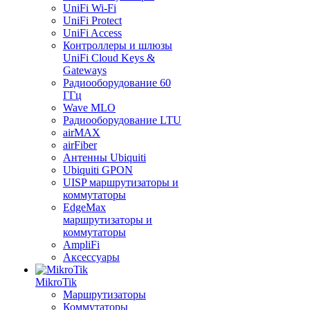
UniFi Wi-Fi
UniFi Protect
UniFi Access
Контроллеры и шлюзы
UniFi Cloud Keys &
Gateways
Радиооборудование 60
ГГц
Wave MLO
Радиооборудование LTU
airMAX
airFiber
Антенны Ubiquiti
Ubiquiti GPON
UISP маршрутизаторы и
коммутаторы
EdgeMax
маршрутизаторы и
коммутаторы
AmpliFi
Аксессуары
MikroTik
Маршрутизаторы
Коммутаторы