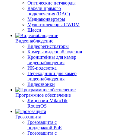
Оптические патчкорды
Кабели прямого
подключения (DAC)
Медиаконвертеры
Мультиплексоры CWDM
Шасси
Видеонаблюдение
Видеорегистраторы
Камеры видеонаблюдения
Кронштейны для камер
видеонаблюдения
ИК-подсветка
Переходники для камер
видеонаблюдения
Видеозвонки
Программное обеспечение
Лицензии MikroTik
RouterOS
Грозозащита
Грозозащита с
поддержкой PoE
Грозозащита с