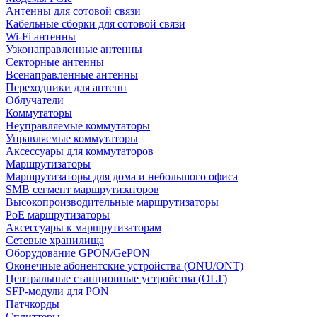
Антенны для сотовой связи
Кабельные сборки для сотовой связи
Wi-Fi антенны
Узконаправленные антенны
Секторные антенны
Всенаправленные антенны
Переходники для антенн
Облучатели
Коммутаторы
Неуправляемые коммутаторы
Управляемые коммутаторы
Аксессуары для коммутаторов
Маршрутизаторы
Маршрутизаторы для дома и небольшого офиса
SMB сегмент маршрутизаторов
Высокопроизводительные маршрутизаторы
PoE маршрутизаторы
Аксессуары к маршрутизаторам
Сетевые хранилища
Оборудование GPON/GePON
Оконечные абонентские устройства (ONU/ONT)
Центральные станционные устройства (OLT)
SFP-модули для PON
Патчкорды
Сплиттеры