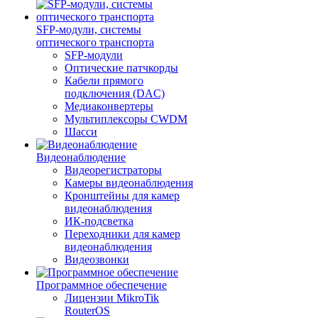
SFP-модули, системы
оптического транспорта
SFP-модули
Оптические патчкорды
Кабели прямого
подключения (DAC)
Медиаконвертеры
Мультиплексоры CWDM
Шасси
Видеонаблюдение
Видеорегистраторы
Камеры видеонаблюдения
Кронштейны для камер
видеонаблюдения
ИК-подсветка
Переходники для камер
видеонаблюдения
Видеозвонки
Программное обеспечение
Лицензии MikroTik
RouterOS