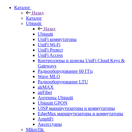
Каталог
Назад
Каталог
Ubiquiti
Назад
Ubiquiti
UniFi коммутаторы
UniFi Wi-Fi
UniFi Protect
UniFi Access
Контроллеры и шлюзы UniFi Cloud Keys &
Gateways
Радиооборудование 60 ГГц
Wave MLO
Радиооборудование LTU
airMAX
airFiber
Антенны Ubiquiti
Ubiquiti GPON
UISP маршрутизаторы и коммутаторы
EdgeMax маршрутизаторы и коммутаторы
AmpliFi
Аксессуары
MikroTik