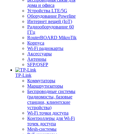
дома и офиса
Устройства LTE/5G
Оборудование Poweline
Интернет вещей (IoT)
Радиооборудование 60
ГГц
RouterBOARD MikroTik
Корпуса
Wi-Fi радиокарты
Аксессуары
Антенны
SFP/QSFP
TP-Link
Коммутаторы
Маршрутизаторы
Беспроводные системы
(радиомосты, базовые
станции, клиентские
устройства)
Wi-Fi точки доступа
Контроллеры для Wi-Fi
точек доступа
Mesh-системы