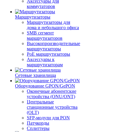
Аксессуары для
коммутаторов
Маршрутизаторы
Маршрутизаторы для
дома и небольшого офиса
SMB сегмент
маршрутизаторов
Высокопроизводительные
маршрутизаторы
PoE маршрутизаторы
Аксессуары к
маршрутизаторам
Сетевые хранилища
Оборудование GPON/GePON
Оконечные абонентские
устройства (ONU/ONT)
Центральные
станционные устройства
(OLT)
SFP-модули для PON
Патчкорды
Сплиттеры