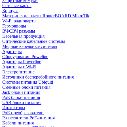
Защитные кожухи
Сетевые карты
Корпуса
Материнские платы RouterBOARD MikroTik
Wi-Fi радиокарты
Гермовводы
ВЧ/СВЧ разъемы
Кабельная продукция
Оптические кабельные системы
Медные кабельные системы
Адаптеры
Оборудование Poweline
Адаптеры Powerline
Адаптеры с Wi-Fi
Электропитание
Источники бесперебойного питания
Системы питания Ubiquiti
Сменные блоки питания
Jack блоки питания
PoE блоки питания
USB блоки питания
Инжекторы
PoE преобразователи
Разветвители PoE-питания
Кабели питания