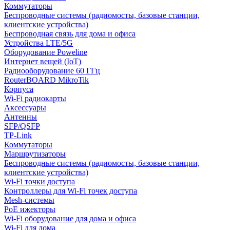
Коммутаторы
Беспроводные системы (радиомосты, базовые станции,
клиентские устройства)
Беспроводная связь для дома и офиса
Устройства LTE/5G
Оборудование Poweline
Интернет вещей (IoT)
Радиооборудование 60 ГГц
RouterBOARD MikroTik
Корпуса
Wi-Fi радиокарты
Аксессуары
Антенны
SFP/QSFP
TP-Link
Коммутаторы
Маршрутизаторы
Беспроводные системы (радиомосты, базовые станции,
клиентские устройства)
Wi-Fi точки доступа
Контроллеры для Wi-Fi точек доступа
Mesh-системы
PoE ижекторы
Wi-Fi оборудование для дома и офиса
Wi-Fi для дома