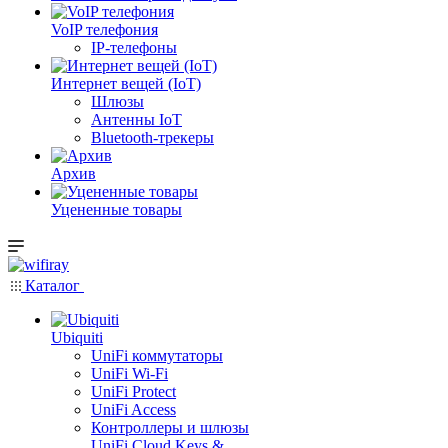
VoIP телефония
IP-телефоны
Интернет вещей (IoT)
Шлюзы
Антенны IoT
Bluetooth-трекеры
Архив
Уцененные товары
Каталог
Ubiquiti
UniFi коммутаторы
UniFi Wi-Fi
UniFi Protect
UniFi Access
Контроллеры и шлюзы
UniFi Cloud Keys &