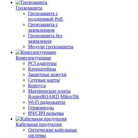
Грозозащита
Грозозащита с
поддержкой PoE
Грозозащита с
заземлением
Грозозащита без
заземления
Модули грозозащиты
Комплектующие
PCI адаптеры
Кронштейны
Защитные кожухи
Сетевые карты
Корпуса
Материнские платы
RouterBOARD MikroTik
Wi-Fi радиокарты
Гермовводы
ВЧ/СВЧ разъемы
Кабельная продукция
Оптические кабельные
системы