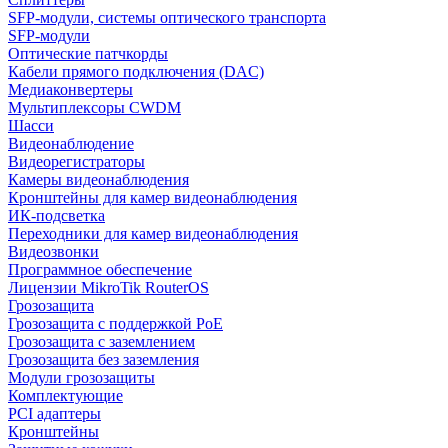
SFP-модули, системы оптического транспорта
SFP-модули
Оптические патчкорды
Кабели прямого подключения (DAC)
Медиаконвертеры
Мультиплексоры CWDM
Шасси
Видеонаблюдение
Видеорегистраторы
Камеры видеонаблюдения
Кронштейны для камер видеонаблюдения
ИК-подсветка
Переходники для камер видеонаблюдения
Видеозвонки
Программное обеспечение
Лицензии MikroTik RouterOS
Грозозащита
Грозозащита с поддержкой PoE
Грозозащита с заземлением
Грозозащита без заземления
Модули грозозащиты
Комплектующие
PCI адаптеры
Кронштейны