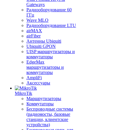
Gateways
Радиооборудование 60
ГГц
Wave MLO
Радиооборудование LTU
airMAX
airFiber
Антенны Ubiquiti
Ubiquiti GPON
UISP маршрутизаторы и
коммутаторы
EdgeMax
маршрутизаторы и
коммутаторы
AmpliFi
Аксессуары
MikroTik
Маршрутизаторы
Коммутаторы
Беспроводные системы
(радиомосты, базовые
станции, клиентские
устройства)
Беспроводная связь для