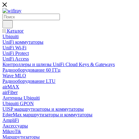
Каталог
Ubiquiti
UniFi коммутаторы
UniFi Wi-Fi
UniFi Protect
UniFi Access
Контроллеры и шлюзы UniFi Cloud Keys & Gateways
Радиооборудование 60 ГГц
Wave MLO
Радиооборудование LTU
airMAX
airFiber
Антенны Ubiquiti
Ubiquiti GPON
UISP маршрутизаторы и коммутаторы
EdgeMax маршрутизаторы и коммутаторы
AmpliFi
Аксессуары
MikroTik
Маршрутизаторы