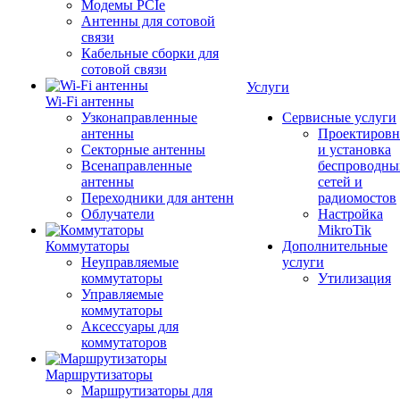
Модемы PCIe
Антенны для сотовой
связи
Кабельные сборки для
сотовой связи
Услуги
Wi-Fi антенны
Узконаправленные
Сервисные услуги
антенны
Проектировн
Секторные антенны
и установка
Всенаправленные
беспроводны
антенны
сетей и
Переходники для антенн
радиомостов
Облучатели
Настройка
MikroTik
Коммутаторы
Дополнительные
Неуправляемые
услуги
коммутаторы
Утилизация
Управляемые
коммутаторы
Аксессуары для
коммутаторов
Маршрутизаторы
Маршрутизаторы для