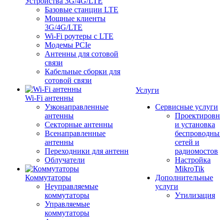
Устройства 3G/4G/LTE
Базовые станции LTE
Мощные клиенты
3G/4G/LTE
Wi-Fi роутеры с LTE
Модемы PCIe
Антенны для сотовой
связи
Кабельные сборки для
сотовой связи
Услуги
Wi-Fi антенны
Узконаправленные
Сервисные услуги
антенны
Проектировн
Секторные антенны
и установка
Всенаправленные
беспроводны
антенны
сетей и
Переходники для антенн
радиомостов
Облучатели
Настройка
MikroTik
Коммутаторы
Дополнительные
Неуправляемые
услуги
коммутаторы
Утилизация
Управляемые
коммутаторы