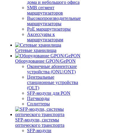
дома и небольшого офиса
SMB сегмент
маршрутизаторов
Высокопроизводительные
маршрутизаторы
PoE маршрутизаторы
Аксессуары к
маршрутизаторам
Сетевые хранилища
Оборудование GPON/GePON
Оконечные абонентские
устройства (ONU/ONT)
Центральные
станционные устройства
(OLT)
SFP-модули для PON
Патчкорды
Сплиттеры
SFP-модули, системы
оптического транспорта
SFP-модули