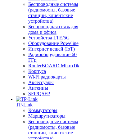
Беспроводные системы
(радиомосты, базовые
станции, клиентские
устройства)
Беспроводная связь для
дома и офиса
Устройства LTE/5G
Оборудование Poweline
Интернет вещей (IoT)
Радиооборудование 60
ГГц
RouterBOARD MikroTik
Корпуса
Wi-Fi радиокарты
Аксессуары
Антенны
SFP/QSFP
TP-Link
Коммутаторы
Маршрутизаторы
Беспроводные системы
(радиомосты, базовые
станции, клиентские
устройства)