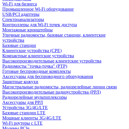
Wi-Fi для бизнеса
Промышленное Wi-Fi оборудование
USB/PCI адаптеры
Cпектроанализаторы
Контроллеры для Wi-Fi точек доступа
Монтажные кронштейны
Уличные радиомосты, базовые станции, клиентские
устройства
Базовые станции
Клиентские устройства (CPE)
Компактные клиентские устройства
Высокопроизводительные клиентские устройства
Радиомосты "точка-точка" (PTP)
Готовые беспроводные комплекты
Аксессуары для беспроводного оборудования
Защитные кожухи
Магистральные радиомосты, радиорелейные линии связи
Высокопроизводительные радиоустройства (РРЛ)
Радиорелейные мультиплексоры
Аксессуары для РРЛ
Устройства 3G/4G/LTE
Базовые станции LTE
Мощные клиенты 3G/4G/LTE
Wi-Fi роутеры с LTE
Модемы PCIe