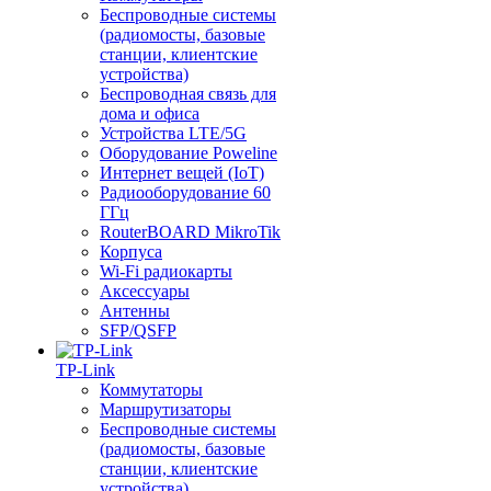
Беспроводные системы
(радиомосты, базовые
станции, клиентские
устройства)
Беспроводная связь для
дома и офиса
Устройства LTE/5G
Оборудование Poweline
Интернет вещей (IoT)
Радиооборудование 60
ГГц
RouterBOARD MikroTik
Корпуса
Wi-Fi радиокарты
Аксессуары
Антенны
SFP/QSFP
TP-Link
Коммутаторы
Маршрутизаторы
Беспроводные системы
(радиомосты, базовые
станции, клиентские
устройства)