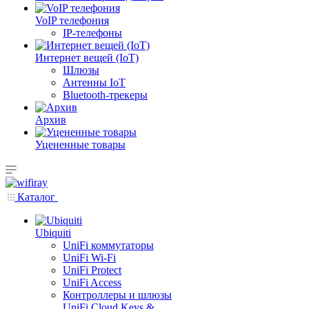
VoIP телефония
IP-телефоны
Интернет вещей (IoT)
Шлюзы
Антенны IoT
Bluetooth-трекеры
Архив
Уцененные товары
Каталог
Ubiquiti
UniFi коммутаторы
UniFi Wi-Fi
UniFi Protect
UniFi Access
Контроллеры и шлюзы
UniFi Cloud Keys &