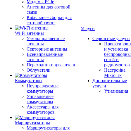
Модемы PCIe
Антенны для сотовой
связи
Кабельные сборки для
сотовой связи
Услуги
Wi-Fi антенны
Узконаправленные
Сервисные услуги
антенны
Проектировн
Секторные антенны
и установка
Всенаправленные
беспроводны
антенны
сетей и
Переходники для антенн
радиомостов
Облучатели
Настройка
MikroTik
Коммутаторы
Дополнительные
Неуправляемые
услуги
коммутаторы
Утилизация
Управляемые
коммутаторы
Аксессуары для
коммутаторов
Маршрутизаторы
Маршрутизаторы для