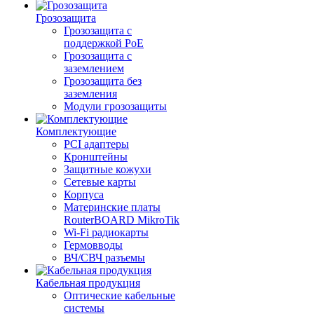
Грозозащита
Грозозащита с
поддержкой PoE
Грозозащита с
заземлением
Грозозащита без
заземления
Модули грозозащиты
Комплектующие
PCI адаптеры
Кронштейны
Защитные кожухи
Сетевые карты
Корпуса
Материнские платы
RouterBOARD MikroTik
Wi-Fi радиокарты
Гермовводы
ВЧ/СВЧ разъемы
Кабельная продукция
Оптические кабельные
системы