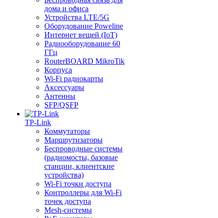
дома и офиса
Устройства LTE/5G
Оборудование Poweline
Интернет вещей (IoT)
Радиооборудование 60
ГГц
RouterBOARD MikroTik
Корпуса
Wi-Fi радиокарты
Аксессуары
Антенны
SFP/QSFP
TP-Link
Коммутаторы
Маршрутизаторы
Беспроводные системы
(радиомосты, базовые
станции, клиентские
устройства)
Wi-Fi точки доступа
Контроллеры для Wi-Fi
точек доступа
Mesh-системы