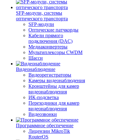
SFP-модули, системы
оптического транспорта
SFP-модули
Оптические патчкорды
Кабели прямого
подключения (DAC)
Медиаконвертеры
Мультиплексоры CWDM
Шасси
Видеонаблюдение
Видеорегистраторы
Камеры видеонаблюдения
Кронштейны для камер
видеонаблюдения
ИК-подсветка
Переходники для камер
видеонаблюдения
Видеозвонки
Программное обеспечение
Лицензии MikroTik
RouterOS