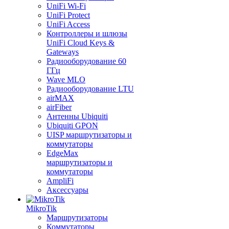
UniFi Wi-Fi
UniFi Protect
UniFi Access
Контроллеры и шлюзы
UniFi Cloud Keys &
Gateways
Радиооборудование 60
ГГц
Wave MLO
Радиооборудование LTU
airMAX
airFiber
Антенны Ubiquiti
Ubiquiti GPON
UISP маршрутизаторы и
коммутаторы
EdgeMax
маршрутизаторы и
коммутаторы
AmpliFi
Аксессуары
MikroTik
Маршрутизаторы
Коммутаторы