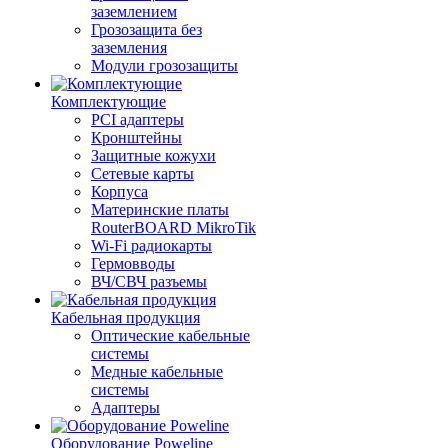
заземлением
Грозозащита без
заземления
Модули грозозащиты
Комплектующие
PCI адаптеры
Кронштейны
Защитные кожухи
Сетевые карты
Корпуса
Материнские платы
RouterBOARD MikroTik
Wi-Fi радиокарты
Гермовводы
ВЧ/СВЧ разъемы
Кабельная продукция
Оптические кабельные
системы
Медные кабельные
системы
Адаптеры
Оборудование Poweline