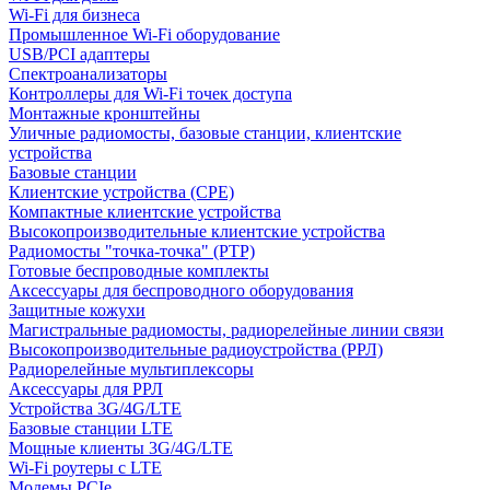
Wi-Fi для бизнеса
Промышленное Wi-Fi оборудование
USB/PCI адаптеры
Cпектроанализаторы
Контроллеры для Wi-Fi точек доступа
Монтажные кронштейны
Уличные радиомосты, базовые станции, клиентские
устройства
Базовые станции
Клиентские устройства (CPE)
Компактные клиентские устройства
Высокопроизводительные клиентские устройства
Радиомосты "точка-точка" (PTP)
Готовые беспроводные комплекты
Аксессуары для беспроводного оборудования
Защитные кожухи
Магистральные радиомосты, радиорелейные линии связи
Высокопроизводительные радиоустройства (РРЛ)
Радиорелейные мультиплексоры
Аксессуары для РРЛ
Устройства 3G/4G/LTE
Базовые станции LTE
Мощные клиенты 3G/4G/LTE
Wi-Fi роутеры с LTE
Модемы PCIe