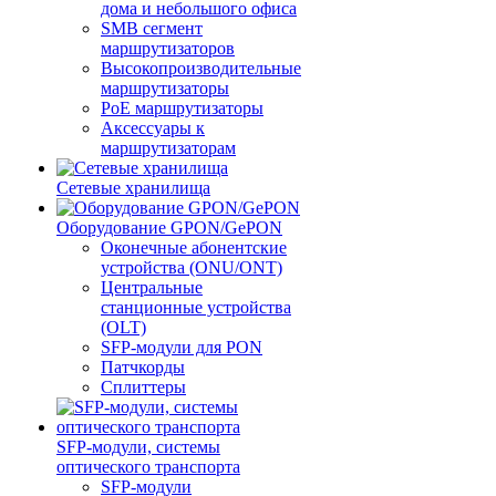
дома и небольшого офиса
SMB сегмент
маршрутизаторов
Высокопроизводительные
маршрутизаторы
PoE маршрутизаторы
Аксессуары к
маршрутизаторам
Сетевые хранилища
Оборудование GPON/GePON
Оконечные абонентские
устройства (ONU/ONT)
Центральные
станционные устройства
(OLT)
SFP-модули для PON
Патчкорды
Сплиттеры
SFP-модули, системы
оптического транспорта
SFP-модули