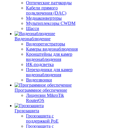
Оптические патчкорды
Кабели прямого
подключения (DAC)
Медиаконвертеры
Мультиплексоры CWDM
Шасси
Видеонаблюдение
Видеорегистраторы
Камеры видеонаблюдения
Кронштейны для камер
видеонаблюдения
ИК-подсветка
Переходники для камер
видеонаблюдения
Видеозвонки
Программное обеспечение
Лицензии MikroTik
RouterOS
Грозозащита
Грозозащита с
поддержкой PoE
Грозозащита с