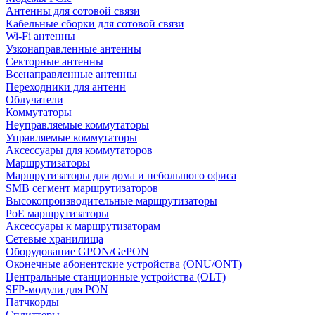
Антенны для сотовой связи
Кабельные сборки для сотовой связи
Wi-Fi антенны
Узконаправленные антенны
Секторные антенны
Всенаправленные антенны
Переходники для антенн
Облучатели
Коммутаторы
Неуправляемые коммутаторы
Управляемые коммутаторы
Аксессуары для коммутаторов
Маршрутизаторы
Маршрутизаторы для дома и небольшого офиса
SMB сегмент маршрутизаторов
Высокопроизводительные маршрутизаторы
PoE маршрутизаторы
Аксессуары к маршрутизаторам
Сетевые хранилища
Оборудование GPON/GePON
Оконечные абонентские устройства (ONU/ONT)
Центральные станционные устройства (OLT)
SFP-модули для PON
Патчкорды
Сплиттеры