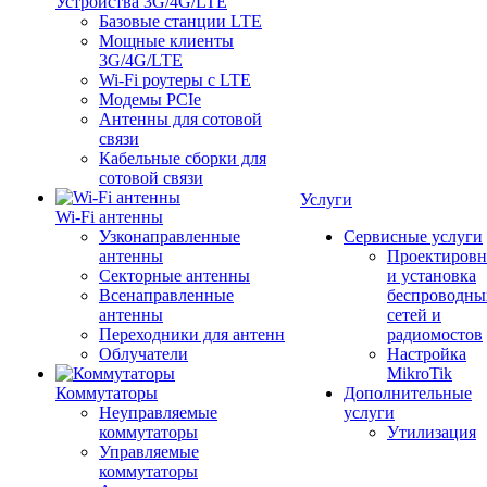
Устройства 3G/4G/LTE
Базовые станции LTE
Мощные клиенты
3G/4G/LTE
Wi-Fi роутеры с LTE
Модемы PCIe
Антенны для сотовой
связи
Кабельные сборки для
сотовой связи
Услуги
Wi-Fi антенны
Узконаправленные
Сервисные услуги
антенны
Проектировн
Секторные антенны
и установка
Всенаправленные
беспроводны
антенны
сетей и
Переходники для антенн
радиомостов
Облучатели
Настройка
MikroTik
Коммутаторы
Дополнительные
Неуправляемые
услуги
коммутаторы
Утилизация
Управляемые
коммутаторы