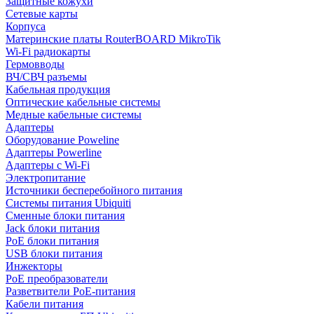
Защитные кожухи
Сетевые карты
Корпуса
Материнские платы RouterBOARD MikroTik
Wi-Fi радиокарты
Гермовводы
ВЧ/СВЧ разъемы
Кабельная продукция
Оптические кабельные системы
Медные кабельные системы
Адаптеры
Оборудование Poweline
Адаптеры Powerline
Адаптеры с Wi-Fi
Электропитание
Источники бесперебойного питания
Системы питания Ubiquiti
Сменные блоки питания
Jack блоки питания
PoE блоки питания
USB блоки питания
Инжекторы
PoE преобразователи
Разветвители PoE-питания
Кабели питания