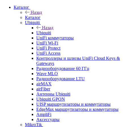
Каталог
Назад
Каталог
Ubiquiti
Назад
Ubiquiti
UniFi коммутаторы
UniFi Wi-Fi
UniFi Protect
UniFi Access
Контроллеры и шлюзы UniFi Cloud Keys &
Gateways
Радиооборудование 60 ГГц
Wave MLO
Радиооборудование LTU
airMAX
airFiber
Антенны Ubiquiti
Ubiquiti GPON
UISP маршрутизаторы и коммутаторы
EdgeMax маршрутизаторы и коммутаторы
AmpliFi
Аксессуары
MikroTik