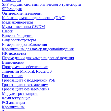
SFP-модули, системы оптического транспорта
SFP-модули
Оптические патчкорды
Кабели прямого подключения (DAC)
Медиаконвертеры
Мультиплексоры CWDM
Шасси
Видеонаблюдение
Видеорегистраторы
Камеры видеонаблюдения
Кронштейны для камер видеонаблюдения
ИК-подсветка
Переходники для камер видеонаблюдения
Видеозвонки
Программное обеспечение
Лицензии MikroTik RouterOS
Грозозащита
Грозозащита с поддержкой PoE
Грозозащита с заземлением
Грозозащита без заземления
Модули грозозащиты
Комплектующие
PCI адаптеры
Кронштейны