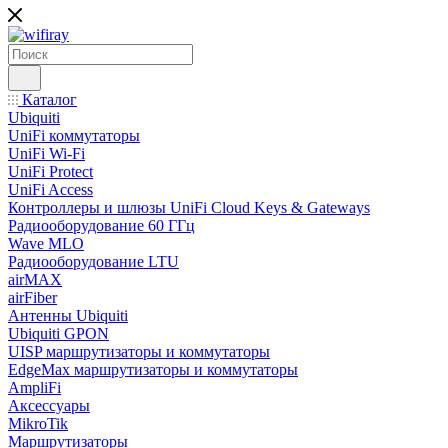
Каталог
Ubiquiti
UniFi коммутаторы
UniFi Wi-Fi
UniFi Protect
UniFi Access
Контроллеры и шлюзы UniFi Cloud Keys & Gateways
Радиооборудование 60 ГГц
Wave MLO
Радиооборудование LTU
airMAX
airFiber
Антенны Ubiquiti
Ubiquiti GPON
UISP маршрутизаторы и коммутаторы
EdgeMax маршрутизаторы и коммутаторы
AmpliFi
Аксессуары
MikroTik
Маршрутизаторы