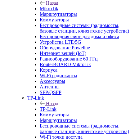
Назад
MikroTik
Маршрутизаторы
Коммутаторы
Беспроводные системы (радиомосты,
базовые станции, клиентские устройства)
Беспроводная связь для дома и офиса
Устройства LTE/5G
Оборудование Poweline
Интернет вещей (IoT)
Радиооборудование 60 ГГц
RouterBOARD MikroTik
Корпуса
Wi-Fi радиокарты
Аксессуары
Антенны
SFP/QSFP
TP-Link
Назад
TP-Link
Коммутаторы
Маршрутизаторы
Беспроводные системы (радиомосты,
базовые станции, клиентские устройства)
Wi-Fi точки доступа