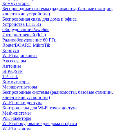
Коммутаторы
Беспроводные системы (радиомосты, базовые станции,
клиентские устройства)
Беспроводная связь для дома и офиса
Устройства LTE/5G
Оборудование Poweline
Интернет вещей (IoT)
Радиооборудование 60 ГГц
RouterBOARD MikroTik
Корпуса
Wi-Fi радиокарты
Аксессуары
Антенны
SFP/QSFP
TP-Link
Коммутаторы
Маршрутизаторы
Беспроводные системы (радиомосты, базовые станции,
клиентские устройства)
Wi-Fi точки доступа
Контроллеры для Wi-Fi точек доступа
Mesh-системы
PoE ижекторы
Wi-Fi оборудование для дома и офиса
Wi-Fi для дома