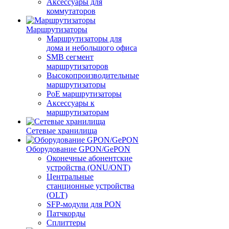
Аксессуары для
коммутаторов
Маршрутизаторы
Маршрутизаторы для
дома и небольшого офиса
SMB сегмент
маршрутизаторов
Высокопроизводительные
маршрутизаторы
PoE маршрутизаторы
Аксессуары к
маршрутизаторам
Сетевые хранилища
Оборудование GPON/GePON
Оконечные абонентские
устройства (ONU/ONT)
Центральные
станционные устройства
(OLT)
SFP-модули для PON
Патчкорды
Сплиттеры