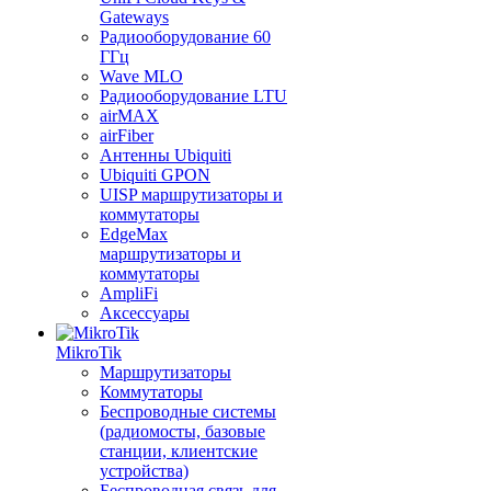
Gateways
Радиооборудование 60
ГГц
Wave MLO
Радиооборудование LTU
airMAX
airFiber
Антенны Ubiquiti
Ubiquiti GPON
UISP маршрутизаторы и
коммутаторы
EdgeMax
маршрутизаторы и
коммутаторы
AmpliFi
Аксессуары
MikroTik
Маршрутизаторы
Коммутаторы
Беспроводные системы
(радиомосты, базовые
станции, клиентские
устройства)
Беспроводная связь для