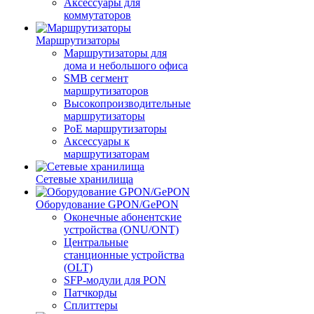
Аксессуары для
коммутаторов
Маршрутизаторы
Маршрутизаторы для
дома и небольшого офиса
SMB сегмент
маршрутизаторов
Высокопроизводительные
маршрутизаторы
PoE маршрутизаторы
Аксессуары к
маршрутизаторам
Сетевые хранилища
Оборудование GPON/GePON
Оконечные абонентские
устройства (ONU/ONT)
Центральные
станционные устройства
(OLT)
SFP-модули для PON
Патчкорды
Сплиттеры