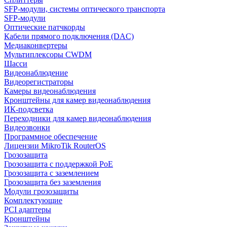
SFP-модули, системы оптического транспорта
SFP-модули
Оптические патчкорды
Кабели прямого подключения (DAC)
Медиаконвертеры
Мультиплексоры CWDM
Шасси
Видеонаблюдение
Видеорегистраторы
Камеры видеонаблюдения
Кронштейны для камер видеонаблюдения
ИК-подсветка
Переходники для камер видеонаблюдения
Видеозвонки
Программное обеспечение
Лицензии MikroTik RouterOS
Грозозащита
Грозозащита с поддержкой PoE
Грозозащита с заземлением
Грозозащита без заземления
Модули грозозащиты
Комплектующие
PCI адаптеры
Кронштейны