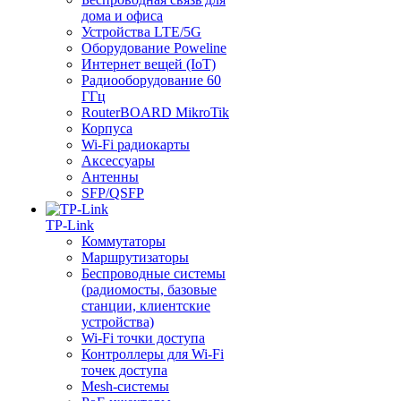
дома и офиса
Устройства LTE/5G
Оборудование Poweline
Интернет вещей (IoT)
Радиооборудование 60
ГГц
RouterBOARD MikroTik
Корпуса
Wi-Fi радиокарты
Аксессуары
Антенны
SFP/QSFP
TP-Link
Коммутаторы
Маршрутизаторы
Беспроводные системы
(радиомосты, базовые
станции, клиентские
устройства)
Wi-Fi точки доступа
Контроллеры для Wi-Fi
точек доступа
Mesh-системы