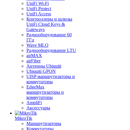
UniFi Wi-Fi
UniFi Protect
UniFi Access
Контроллеры и шлюзы
UniFi Cloud Keys &
Gateways
Радиооборудование 60
ГГц
Wave MLO
Радиооборудование LTU
airMAX
airFiber
Антенны Ubiquiti
Ubiquiti GPON
UISP маршрутизаторы и
коммутаторы
EdgeMax
маршрутизаторы и
коммутаторы
AmpliFi
Аксессуары
MikroTik
Маршрутизаторы
Коммутаторы