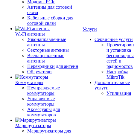
Модемы PCIe
Антенны для сотовой
связи
Кабельные сборки для
сотовой связи
Услуги
Wi-Fi антенны
Узконаправленные
Сервисные услуги
антенны
Проектировн
Секторные антенны
и установка
Всенаправленные
беспроводны
антенны
сетей и
Переходники для антенн
радиомостов
Облучатели
Настройка
MikroTik
Коммутаторы
Дополнительные
Неуправляемые
услуги
коммутаторы
Утилизация
Управляемые
коммутаторы
Аксессуары для
коммутаторов
Маршрутизаторы
Маршрутизаторы для