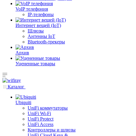
VoIP телефония
IP-телефоны
Интернет вещей (IoT)
Шлюзы
Антенны IoT
Bluetooth-трекеры
Архив
Уцененные товары
Каталог
Ubiquiti
UniFi коммутаторы
UniFi Wi-Fi
UniFi Protect
UniFi Access
Контроллеры и шлюзы
UniFi Cloud Keys &