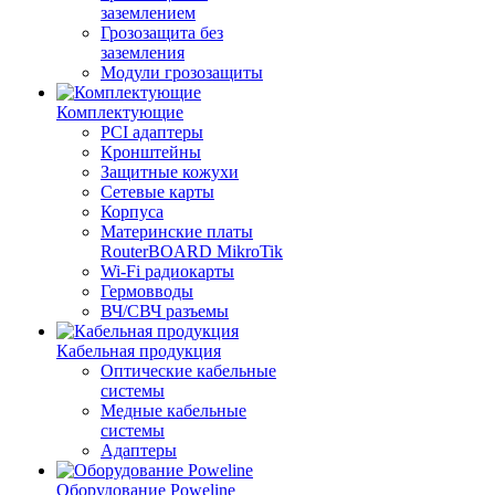
заземлением
Грозозащита без
заземления
Модули грозозащиты
Комплектующие
PCI адаптеры
Кронштейны
Защитные кожухи
Сетевые карты
Корпуса
Материнские платы
RouterBOARD MikroTik
Wi-Fi радиокарты
Гермовводы
ВЧ/СВЧ разъемы
Кабельная продукция
Оптические кабельные
системы
Медные кабельные
системы
Адаптеры
Оборудование Poweline