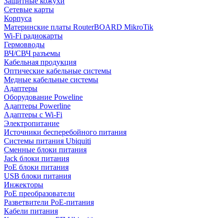
Защитные кожухи
Сетевые карты
Корпуса
Материнские платы RouterBOARD MikroTik
Wi-Fi радиокарты
Гермовводы
ВЧ/СВЧ разъемы
Кабельная продукция
Оптические кабельные системы
Медные кабельные системы
Адаптеры
Оборудование Poweline
Адаптеры Powerline
Адаптеры с Wi-Fi
Электропитание
Источники бесперебойного питания
Системы питания Ubiquiti
Сменные блоки питания
Jack блоки питания
PoE блоки питания
USB блоки питания
Инжекторы
PoE преобразователи
Разветвители PoE-питания
Кабели питания