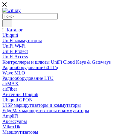
Каталог
Ubiquiti
UniFi коммутаторы
UniFi Wi-Fi
UniFi Protect
UniFi Access
Контроллеры и шлюзы UniFi Cloud Keys & Gateways
Радиооборудование 60 ГГц
Wave MLO
Радиооборудование LTU
airMAX
airFiber
Антенны Ubiquiti
Ubiquiti GPON
UISP маршрутизаторы и коммутаторы
EdgeMax маршрутизаторы и коммутаторы
AmpliFi
Аксессуары
MikroTik
Маршрутизаторы