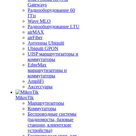
Gateways
Радиооборудование 60
ГГц
Wave MLO
Радиооборудование LTU
airMAX
airFiber
Антенны Ubiquiti
Ubiquiti GPON
UISP маршрутизаторы и
коммутаторы
EdgeMax
маршрутизаторы и
коммутаторы
AmpliFi
Аксессуары
MikroTik
Маршрутизаторы
Коммутаторы
Беспроводные системы
(радиомосты, базовые
станции, клиентские
устройства)
Беспроводная связь для