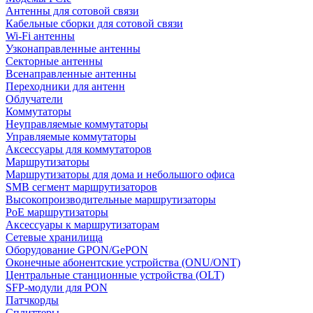
Антенны для сотовой связи
Кабельные сборки для сотовой связи
Wi-Fi антенны
Узконаправленные антенны
Секторные антенны
Всенаправленные антенны
Переходники для антенн
Облучатели
Коммутаторы
Неуправляемые коммутаторы
Управляемые коммутаторы
Аксессуары для коммутаторов
Маршрутизаторы
Маршрутизаторы для дома и небольшого офиса
SMB сегмент маршрутизаторов
Высокопроизводительные маршрутизаторы
PoE маршрутизаторы
Аксессуары к маршрутизаторам
Сетевые хранилища
Оборудование GPON/GePON
Оконечные абонентские устройства (ONU/ONT)
Центральные станционные устройства (OLT)
SFP-модули для PON
Патчкорды
Сплиттеры