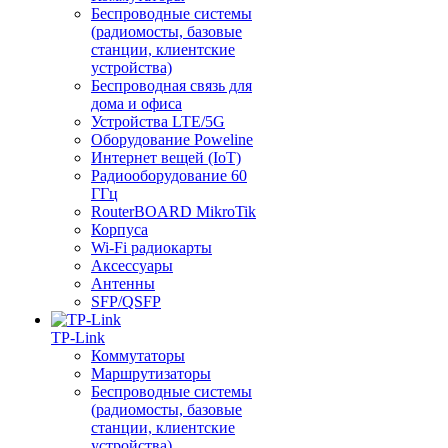
Беспроводные системы
(радиомосты, базовые
станции, клиентские
устройства)
Беспроводная связь для
дома и офиса
Устройства LTE/5G
Оборудование Poweline
Интернет вещей (IoT)
Радиооборудование 60
ГГц
RouterBOARD MikroTik
Корпуса
Wi-Fi радиокарты
Аксессуары
Антенны
SFP/QSFP
TP-Link
Коммутаторы
Маршрутизаторы
Беспроводные системы
(радиомосты, базовые
станции, клиентские
устройства)