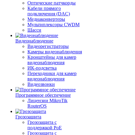
Оптические патчкорды
Кабели прямого
подключения (DAC)
Медиаконвертеры
Мультиплексоры CWDM
Шасси
Видеонаблюдение
Видеорегистраторы
Камеры видеонаблюдения
Кронштейны для камер
видеонаблюдения
ИК-подсветка
Переходники для камер
видеонаблюдения
Видеозвонки
Программное обеспечение
Лицензии MikroTik
RouterOS
Грозозащита
Грозозащита с
поддержкой PoE
Грозозащита с