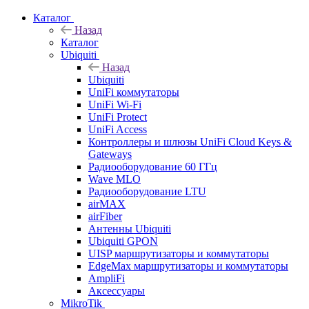
Каталог
Назад
Каталог
Ubiquiti
Назад
Ubiquiti
UniFi коммутаторы
UniFi Wi-Fi
UniFi Protect
UniFi Access
Контроллеры и шлюзы UniFi Cloud Keys &
Gateways
Радиооборудование 60 ГГц
Wave MLO
Радиооборудование LTU
airMAX
airFiber
Антенны Ubiquiti
Ubiquiti GPON
UISP маршрутизаторы и коммутаторы
EdgeMax маршрутизаторы и коммутаторы
AmpliFi
Аксессуары
MikroTik