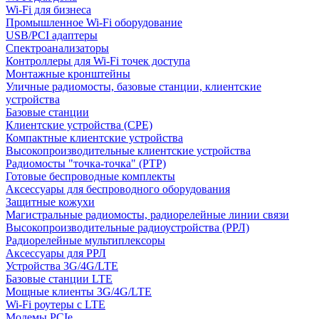
Wi-Fi для бизнеса
Промышленное Wi-Fi оборудование
USB/PCI адаптеры
Cпектроанализаторы
Контроллеры для Wi-Fi точек доступа
Монтажные кронштейны
Уличные радиомосты, базовые станции, клиентские
устройства
Базовые станции
Клиентские устройства (CPE)
Компактные клиентские устройства
Высокопроизводительные клиентские устройства
Радиомосты "точка-точка" (PTP)
Готовые беспроводные комплекты
Аксессуары для беспроводного оборудования
Защитные кожухи
Магистральные радиомосты, радиорелейные линии связи
Высокопроизводительные радиоустройства (РРЛ)
Радиорелейные мультиплексоры
Аксессуары для РРЛ
Устройства 3G/4G/LTE
Базовые станции LTE
Мощные клиенты 3G/4G/LTE
Wi-Fi роутеры с LTE
Модемы PCIe