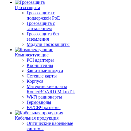
Грозозащита
Грозозащита с
поддержкой PoE
Грозозащита с
заземлением
Грозозащита без
заземления
Модули грозозащиты
Комплектующие
PCI адаптеры
Кронштейны
Защитные кожухи
Сетевые карты
Корпуса
Материнские платы
RouterBOARD MikroTik
Wi-Fi радиокарты
Гермовводы
ВЧ/СВЧ разъемы
Кабельная продукция
Оптические кабельные
системы