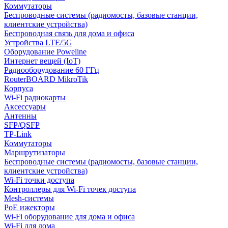
Коммутаторы
Беспроводные системы (радиомосты, базовые станции,
клиентские устройства)
Беспроводная связь для дома и офиса
Устройства LTE/5G
Оборудование Poweline
Интернет вещей (IoT)
Радиооборудование 60 ГГц
RouterBOARD MikroTik
Корпуса
Wi-Fi радиокарты
Аксессуары
Антенны
SFP/QSFP
TP-Link
Коммутаторы
Маршрутизаторы
Беспроводные системы (радиомосты, базовые станции,
клиентские устройства)
Wi-Fi точки доступа
Контроллеры для Wi-Fi точек доступа
Mesh-системы
PoE ижекторы
Wi-Fi оборудование для дома и офиса
Wi-Fi для дома