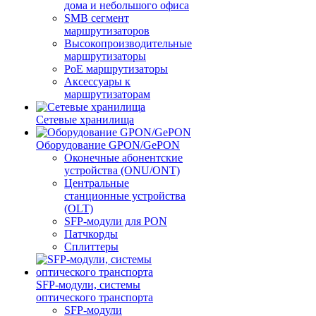
дома и небольшого офиса
SMB сегмент
маршрутизаторов
Высокопроизводительные
маршрутизаторы
PoE маршрутизаторы
Аксессуары к
маршрутизаторам
Сетевые хранилища
Оборудование GPON/GePON
Оконечные абонентские
устройства (ONU/ONT)
Центральные
станционные устройства
(OLT)
SFP-модули для PON
Патчкорды
Сплиттеры
SFP-модули, системы
оптического транспорта
SFP-модули