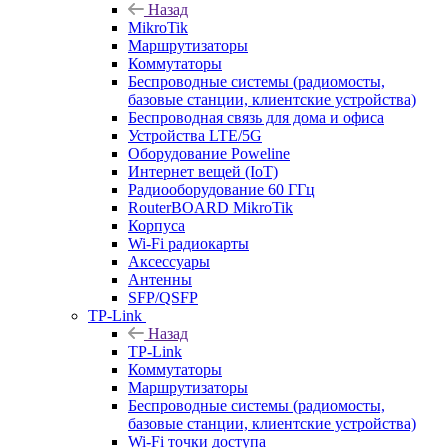
Назад
MikroTik
Маршрутизаторы
Коммутаторы
Беспроводные системы (радиомосты,
базовые станции, клиентские устройства)
Беспроводная связь для дома и офиса
Устройства LTE/5G
Оборудование Poweline
Интернет вещей (IoT)
Радиооборудование 60 ГГц
RouterBOARD MikroTik
Корпуса
Wi-Fi радиокарты
Аксессуары
Антенны
SFP/QSFP
TP-Link
Назад
TP-Link
Коммутаторы
Маршрутизаторы
Беспроводные системы (радиомосты,
базовые станции, клиентские устройства)
Wi-Fi точки доступа