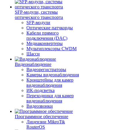
SFP-модули, системы
оптического транспорта
SFP-модули
Оптические патчкорды
Кабели прямого
подключения (DAC)
Медиаконвертеры
Мультиплексоры CWDM
Шасси
Видеонаблюдение
Видеорегистраторы
Камеры видеонаблюдения
Кронштейны для камер
видеонаблюдения
ИК-подсветка
Переходники для камер
видеонаблюдения
Видеозвонки
Программное обеспечение
Лицензии MikroTik
RouterOS