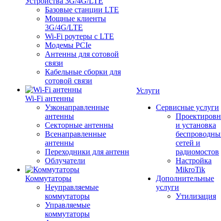
Устройства 3G/4G/LTE
Базовые станции LTE
Мощные клиенты
3G/4G/LTE
Wi-Fi роутеры с LTE
Модемы PCIe
Антенны для сотовой
связи
Кабельные сборки для
сотовой связи
Услуги
Wi-Fi антенны
Узконаправленные
Сервисные услуги
антенны
Проектировн
Секторные антенны
и установка
Всенаправленные
беспроводны
антенны
сетей и
Переходники для антенн
радиомостов
Облучатели
Настройка
MikroTik
Коммутаторы
Дополнительные
Неуправляемые
услуги
коммутаторы
Утилизация
Управляемые
коммутаторы