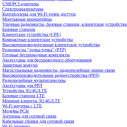
USB/PCI адаптеры
Cпектроанализаторы
Контроллеры для Wi-Fi точек доступа
Монтажные кронштейны
Уличные радиомосты, базовые станции, клиентские устройства
Базовые станции
Клиентские устройства (CPE)
Компактные клиентские устройства
Высокопроизводительные клиентские устройства
Радиомосты "точка-точка" (PTP)
Готовые беспроводные комплекты
Аксессуары для беспроводного оборудования
Защитные кожухи
Магистральные радиомосты, радиорелейные линии связи
Высокопроизводительные радиоустройства (РРЛ)
Радиорелейные мультиплексоры
Аксессуары для РРЛ
Устройства 3G/4G/LTE
Базовые станции LTE
Мощные клиенты 3G/4G/LTE
Wi-Fi роутеры с LTE
Модемы PCIe
Антенны для сотовой связи
Кабельные сборки для сотовой связи
Wi-Fi антенны