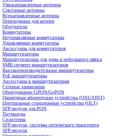
Узконаправленные антенны
Секторные антенны
Всенаправленные антенны
Переходники для антенн
Облучатели
Коммутаторы
Неуправляемые коммутаторы
Управляемые коммутаторы
Аксессуары для коммутаторов
Маршрутизаторы
Маршрутизаторы для дома и небольшого офиса
SMB сегмент маршрутизаторов
Высокопроизводительные маршрутизаторы
PoE маршрутизаторы
Аксессуары к маршрутизаторам
Сетевые хранилища
Оборудование GPON/GePON
Оконечные абонентские устройства (ONU/ONT)
Центральные станционные устройства (OLT)
SFP-модули для PON
Патчкорды
Сплиттеры
SFP-модули, системы оптического транспорта
SFP-модули
Оптические патчкорды