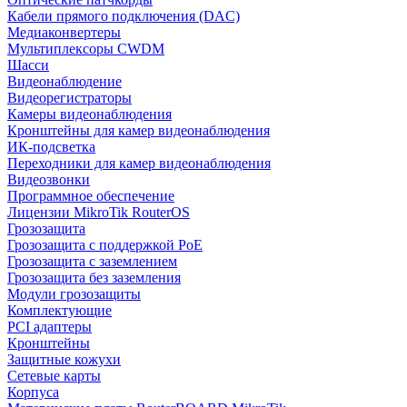
Кабели прямого подключения (DAC)
Медиаконвертеры
Мультиплексоры CWDM
Шасси
Видеонаблюдение
Видеорегистраторы
Камеры видеонаблюдения
Кронштейны для камер видеонаблюдения
ИК-подсветка
Переходники для камер видеонаблюдения
Видеозвонки
Программное обеспечение
Лицензии MikroTik RouterOS
Грозозащита
Грозозащита с поддержкой PoE
Грозозащита с заземлением
Грозозащита без заземления
Модули грозозащиты
Комплектующие
PCI адаптеры
Кронштейны
Защитные кожухи
Сетевые карты
Корпуса