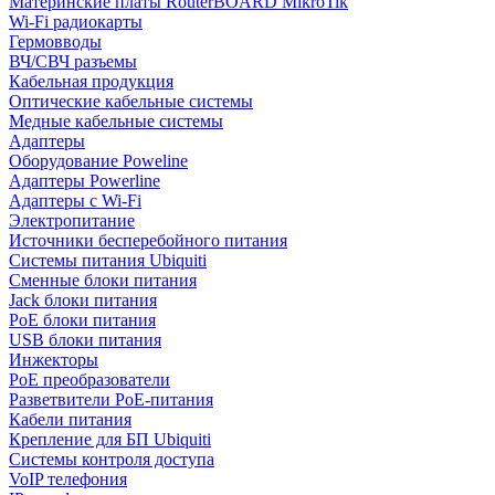
Материнские платы RouterBOARD MikroTik
Wi-Fi радиокарты
Гермовводы
ВЧ/СВЧ разъемы
Кабельная продукция
Оптические кабельные системы
Медные кабельные системы
Адаптеры
Оборудование Poweline
Адаптеры Powerline
Адаптеры с Wi-Fi
Электропитание
Источники бесперебойного питания
Системы питания Ubiquiti
Сменные блоки питания
Jack блоки питания
PoE блоки питания
USB блоки питания
Инжекторы
PoE преобразователи
Разветвители PoE-питания
Кабели питания
Крепление для БП Ubiquiti
Системы контроля доступа
VoIP телефония