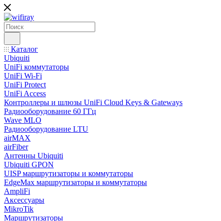
Каталог
Ubiquiti
UniFi коммутаторы
UniFi Wi-Fi
UniFi Protect
UniFi Access
Контроллеры и шлюзы UniFi Cloud Keys & Gateways
Радиооборудование 60 ГГц
Wave MLO
Радиооборудование LTU
airMAX
airFiber
Антенны Ubiquiti
Ubiquiti GPON
UISP маршрутизаторы и коммутаторы
EdgeMax маршрутизаторы и коммутаторы
AmpliFi
Аксессуары
MikroTik
Маршрутизаторы