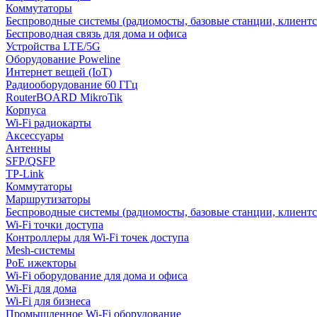
Коммутаторы
Беспроводные системы (радиомосты, базовые станции, клиентс
Беспроводная связь для дома и офиса
Устройства LTE/5G
Оборудование Poweline
Интернет вещей (IoT)
Радиооборудование 60 ГГц
RouterBOARD MikroTik
Корпуса
Wi-Fi радиокарты
Аксессуары
Антенны
SFP/QSFP
TP-Link
Коммутаторы
Маршрутизаторы
Беспроводные системы (радиомосты, базовые станции, клиентс
Wi-Fi точки доступа
Контроллеры для Wi-Fi точек доступа
Mesh-системы
PoE ижекторы
Wi-Fi оборудование для дома и офиса
Wi-Fi для дома
Wi-Fi для бизнеса
Промышленное Wi-Fi оборудование