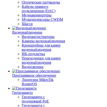
Оптические патчкорды
Кабели прямого
подключения (DAC)
Медиаконвертеры
Мультиплексоры CWDM
Шасси
Видеонаблюдение
Видеорегистраторы
Камеры видеонаблюдения
Кронштейны для камер
видеонаблюдения
ИК-подсветка
Переходники для камер
видеонаблюдения
Видеозвонки
Программное обеспечение
Лицензии MikroTik
RouterOS
Грозозащита
Грозозащита с
поддержкой PoE
Грозозащита с