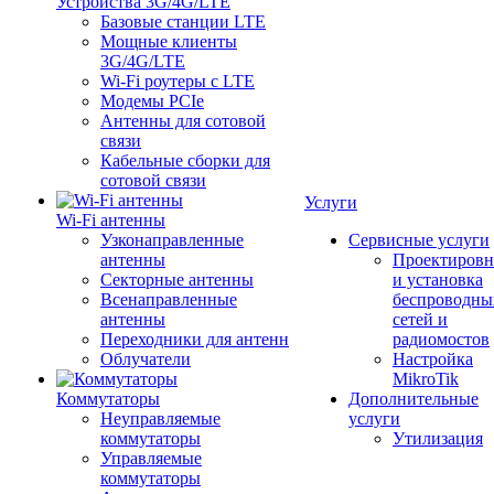
Устройства 3G/4G/LTE
Базовые станции LTE
Мощные клиенты
3G/4G/LTE
Wi-Fi роутеры с LTE
Модемы PCIe
Антенны для сотовой
связи
Кабельные сборки для
сотовой связи
Услуги
Wi-Fi антенны
Узконаправленные
Сервисные услуги
антенны
Проектировн
Секторные антенны
и установка
Всенаправленные
беспроводны
антенны
сетей и
Переходники для антенн
радиомостов
Облучатели
Настройка
MikroTik
Коммутаторы
Дополнительные
Неуправляемые
услуги
коммутаторы
Утилизация
Управляемые
коммутаторы