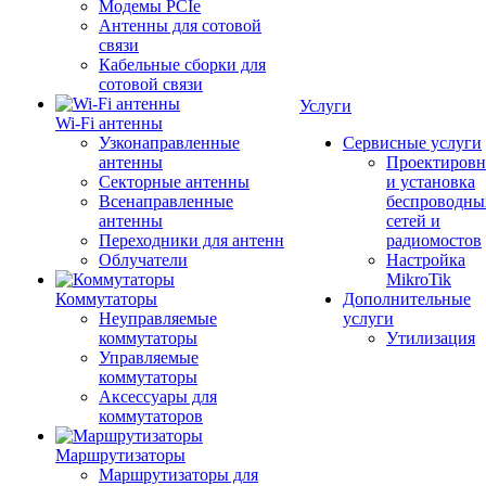
Модемы PCIe
Антенны для сотовой
связи
Кабельные сборки для
сотовой связи
Услуги
Wi-Fi антенны
Узконаправленные
Сервисные услуги
антенны
Проектировн
Секторные антенны
и установка
Всенаправленные
беспроводны
антенны
сетей и
Переходники для антенн
радиомостов
Облучатели
Настройка
MikroTik
Коммутаторы
Дополнительные
Неуправляемые
услуги
коммутаторы
Утилизация
Управляемые
коммутаторы
Аксессуары для
коммутаторов
Маршрутизаторы
Маршрутизаторы для