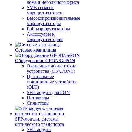
дома и небольшого офиса
SMB сегмент
маршрутизаторов
Высокопроизводительные
маршрутизаторы
PoE маршрутизаторы
Аксессуары к
маршрутизаторам
Сетевые хранилища
Оборудование GPON/GePON
Оконечные абонентские
устройства (ONU/ONT)
Центральные
станционные устройства
(OLT)
SFP-модули для PON
Патчкорды
Сплиттеры
SFP-модули, системы
оптического транспорта
SFP-модули