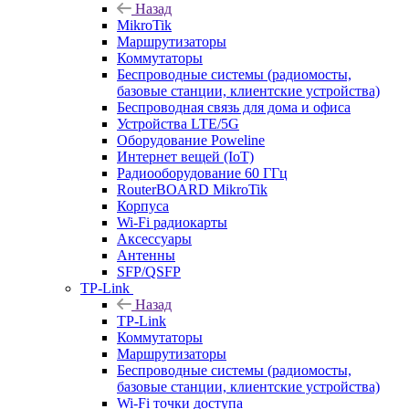
Назад
MikroTik
Маршрутизаторы
Коммутаторы
Беспроводные системы (радиомосты,
базовые станции, клиентские устройства)
Беспроводная связь для дома и офиса
Устройства LTE/5G
Оборудование Poweline
Интернет вещей (IoT)
Радиооборудование 60 ГГц
RouterBOARD MikroTik
Корпуса
Wi-Fi радиокарты
Аксессуары
Антенны
SFP/QSFP
TP-Link
Назад
TP-Link
Коммутаторы
Маршрутизаторы
Беспроводные системы (радиомосты,
базовые станции, клиентские устройства)
Wi-Fi точки доступа