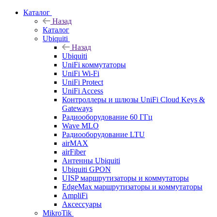
Каталог
Назад
Каталог
Ubiquiti
Назад
Ubiquiti
UniFi коммутаторы
UniFi Wi-Fi
UniFi Protect
UniFi Access
Контроллеры и шлюзы UniFi Cloud Keys &
Gateways
Радиооборудование 60 ГГц
Wave MLO
Радиооборудование LTU
airMAX
airFiber
Антенны Ubiquiti
Ubiquiti GPON
UISP маршрутизаторы и коммутаторы
EdgeMax маршрутизаторы и коммутаторы
AmpliFi
Аксессуары
MikroTik