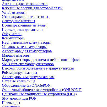
Антенны для сотовой связи
Кабельные сборки для сотовой связи
Wi-Fi антенны
Узконаправленные антенны
Секторные антенны
Всенаправленные антенны
Переходники для антенн
Облучатели
Коммутаторы
Неуправляемые коммутаторы
Управляемые коммутаторы
Аксессуары для коммутаторов
Маршрутизаторы
Маршрутизаторы для дома и небольшого офиса
SMB сегмент маршрутизаторов
Высокопроизводительные маршрутизаторы
PoE маршрутизаторы
Аксессуары к маршрутизаторам
Сетевые хранилища
Оборудование GPON/GePON
Оконечные абонентские устройства (ONU/ONT)
Центральные станционные устройства (OLT)
SFP-модули для PON
Патчкорды
Сплиттеры