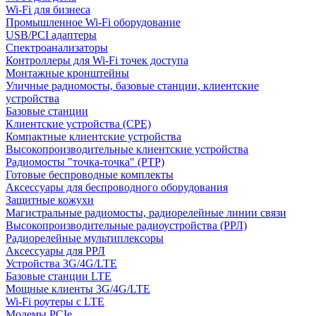
Wi-Fi для бизнеса
Промышленное Wi-Fi оборудование
USB/PCI адаптеры
Cпектроанализаторы
Контроллеры для Wi-Fi точек доступа
Монтажные кронштейны
Уличные радиомосты, базовые станции, клиентские
устройства
Базовые станции
Клиентские устройства (CPE)
Компактные клиентские устройства
Высокопроизводительные клиентские устройства
Радиомосты "точка-точка" (PTP)
Готовые беспроводные комплекты
Аксессуары для беспроводного оборудования
Защитные кожухи
Магистральные радиомосты, радиорелейные линии связи
Высокопроизводительные радиоустройства (РРЛ)
Радиорелейные мультиплексоры
Аксессуары для РРЛ
Устройства 3G/4G/LTE
Базовые станции LTE
Мощные клиенты 3G/4G/LTE
Wi-Fi роутеры с LTE
Модемы PCIe