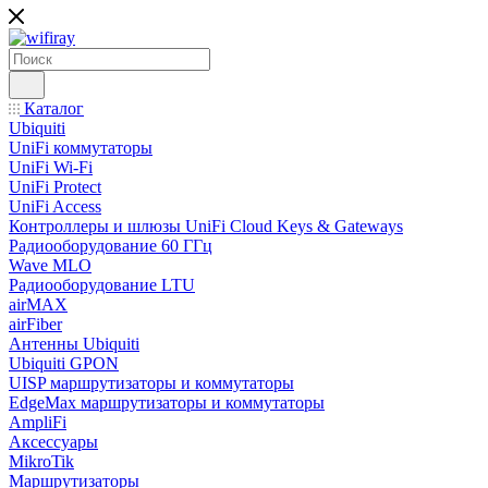
Каталог
Ubiquiti
UniFi коммутаторы
UniFi Wi-Fi
UniFi Protect
UniFi Access
Контроллеры и шлюзы UniFi Cloud Keys & Gateways
Радиооборудование 60 ГГц
Wave MLO
Радиооборудование LTU
airMAX
airFiber
Антенны Ubiquiti
Ubiquiti GPON
UISP маршрутизаторы и коммутаторы
EdgeMax маршрутизаторы и коммутаторы
AmpliFi
Аксессуары
MikroTik
Маршрутизаторы