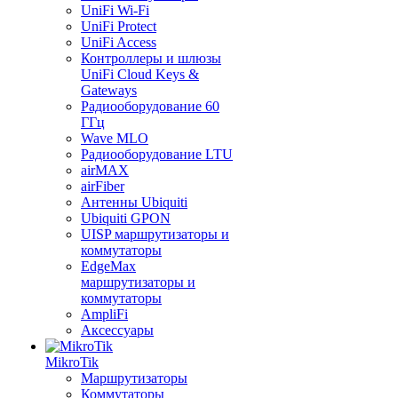
UniFi Wi-Fi
UniFi Protect
UniFi Access
Контроллеры и шлюзы
UniFi Cloud Keys &
Gateways
Радиооборудование 60
ГГц
Wave MLO
Радиооборудование LTU
airMAX
airFiber
Антенны Ubiquiti
Ubiquiti GPON
UISP маршрутизаторы и
коммутаторы
EdgeMax
маршрутизаторы и
коммутаторы
AmpliFi
Аксессуары
MikroTik
Маршрутизаторы
Коммутаторы