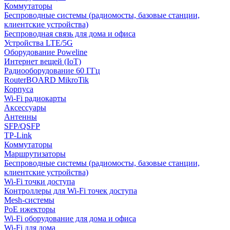
Коммутаторы
Беспроводные системы (радиомосты, базовые станции,
клиентские устройства)
Беспроводная связь для дома и офиса
Устройства LTE/5G
Оборудование Poweline
Интернет вещей (IoT)
Радиооборудование 60 ГГц
RouterBOARD MikroTik
Корпуса
Wi-Fi радиокарты
Аксессуары
Антенны
SFP/QSFP
TP-Link
Коммутаторы
Маршрутизаторы
Беспроводные системы (радиомосты, базовые станции,
клиентские устройства)
Wi-Fi точки доступа
Контроллеры для Wi-Fi точек доступа
Mesh-системы
PoE ижекторы
Wi-Fi оборудование для дома и офиса
Wi-Fi для дома