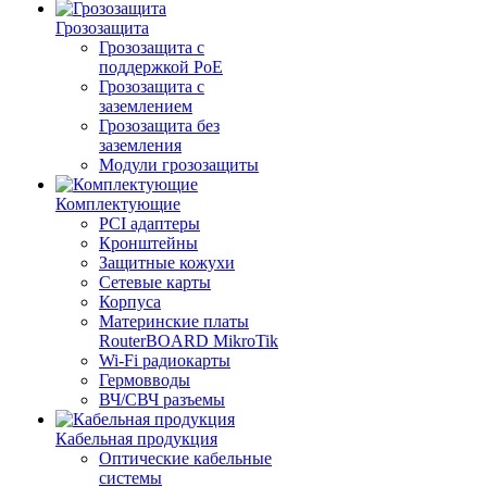
Грозозащита
Грозозащита с
поддержкой PoE
Грозозащита с
заземлением
Грозозащита без
заземления
Модули грозозащиты
Комплектующие
PCI адаптеры
Кронштейны
Защитные кожухи
Сетевые карты
Корпуса
Материнские платы
RouterBOARD MikroTik
Wi-Fi радиокарты
Гермовводы
ВЧ/СВЧ разъемы
Кабельная продукция
Оптические кабельные
системы