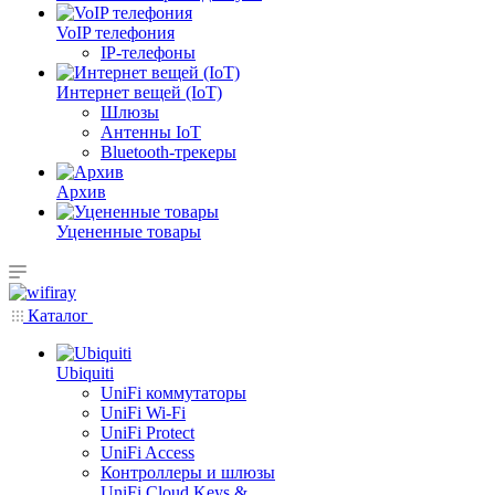
VoIP телефония
IP-телефоны
Интернет вещей (IoT)
Шлюзы
Антенны IoT
Bluetooth-трекеры
Архив
Уцененные товары
Каталог
Ubiquiti
UniFi коммутаторы
UniFi Wi-Fi
UniFi Protect
UniFi Access
Контроллеры и шлюзы
UniFi Cloud Keys &