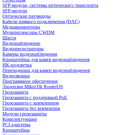
SFP-модули, системы оптического транспорта
SFP-модули
Оптические патчкорды
Кабели прямого подключения (DAC)
Медиаконвертеры
Мультиплексоры CWDM
Шасси
Видеонаблюдение
Видеорегистраторы
Камеры видеонаблюдения
Кронштейны для камер видеонаблюдения
ИК-подсветка
Переходники для камер видеонаблюдения
Видеозвонки
Программное обеспечение
Лицензии MikroTik RouterOS
Грозозащита
Грозозащита с поддержкой PoE
Грозозащита с заземлением
Грозозащита без заземления
Модули грозозащиты
Комплектующие
PCI адаптеры
Кронштейны