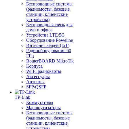
Беспроводные системы
(радиомосты, базовые
станции, клиентские
устройства)
Беспроводная связь для
дома и офиса
Устройства LTE/5G
Оборудование Poweline
Интернет вещей (IoT)
Радиооборудование 60
ГГц
RouterBOARD MikroTik
Корпуса
Wi-Fi радиокарты
Аксессуары
Антенны
SFP/QSFP
TP-Link
Коммутаторы
Маршрутизаторы
Беспроводные системы
(радиомосты, базовые
станции, клиентские
устройства)