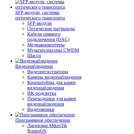
SFP-модули, системы
оптического транспорта
SFP-модули
Оптические патчкорды
Кабели прямого
подключения (DAC)
Медиаконвертеры
Мультиплексоры CWDM
Шасси
Видеонаблюдение
Видеорегистраторы
Камеры видеонаблюдения
Кронштейны для камер
видеонаблюдения
ИК-подсветка
Переходники для камер
видеонаблюдения
Видеозвонки
Программное обеспечение
Лицензии MikroTik
RouterOS