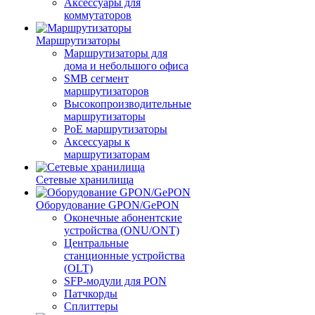
Аксессуары для
коммутаторов
Маршрутизаторы
Маршрутизаторы для
дома и небольшого офиса
SMB сегмент
маршрутизаторов
Высокопроизводительные
маршрутизаторы
PoE маршрутизаторы
Аксессуары к
маршрутизаторам
Сетевые хранилища
Оборудование GPON/GePON
Оконечные абонентские
устройства (ONU/ONT)
Центральные
станционные устройства
(OLT)
SFP-модули для PON
Патчкорды
Сплиттеры