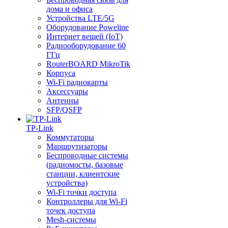
дома и офиса
Устройства LTE/5G
Оборудование Poweline
Интернет вещей (IoT)
Радиооборудование 60
ГГц
RouterBOARD MikroTik
Корпуса
Wi-Fi радиокарты
Аксессуары
Антенны
SFP/QSFP
TP-Link
Коммутаторы
Маршрутизаторы
Беспроводные системы
(радиомосты, базовые
станции, клиентские
устройства)
Wi-Fi точки доступа
Контроллеры для Wi-Fi
точек доступа
Mesh-системы