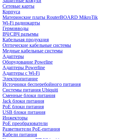
Защитные кожухи
Сетевые карты
Корпуса
Материнские платы RouterBOARD MikroTik
Wi-Fi радиокарты
Гермовводы
ВЧ/СВЧ разъемы
Кабельная продукция
Оптические кабельные системы
Медные кабельные системы
Адаптеры
Оборудование Poweline
Адаптеры Powerline
Адаптеры с Wi-Fi
Электропитание
Источники бесперебойного питания
Системы питания Ubiquiti
Сменные блоки питания
Jack блоки питания
PoE блоки питания
USB блоки питания
Инжекторы
PoE преобразователи
Разветвители PoE-питания
Кабели питания