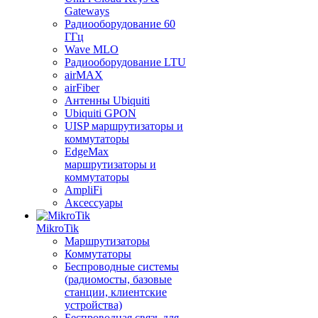
Gateways
Радиооборудование 60
ГГц
Wave MLO
Радиооборудование LTU
airMAX
airFiber
Антенны Ubiquiti
Ubiquiti GPON
UISP маршрутизаторы и
коммутаторы
EdgeMax
маршрутизаторы и
коммутаторы
AmpliFi
Аксессуары
MikroTik
Маршрутизаторы
Коммутаторы
Беспроводные системы
(радиомосты, базовые
станции, клиентские
устройства)
Беспроводная связь для