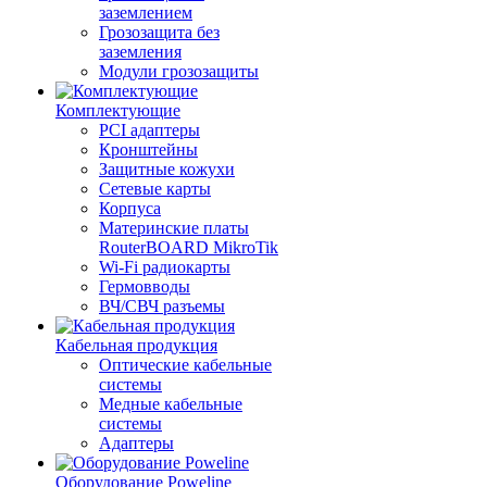
заземлением
Грозозащита без
заземления
Модули грозозащиты
Комплектующие
PCI адаптеры
Кронштейны
Защитные кожухи
Сетевые карты
Корпуса
Материнские платы
RouterBOARD MikroTik
Wi-Fi радиокарты
Гермовводы
ВЧ/СВЧ разъемы
Кабельная продукция
Оптические кабельные
системы
Медные кабельные
системы
Адаптеры
Оборудование Poweline