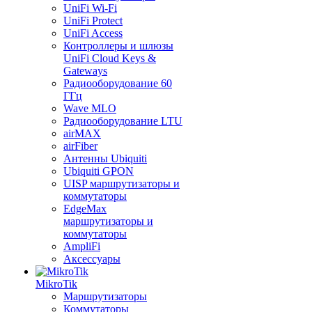
UniFi Wi-Fi
UniFi Protect
UniFi Access
Контроллеры и шлюзы
UniFi Cloud Keys &
Gateways
Радиооборудование 60
ГГц
Wave MLO
Радиооборудование LTU
airMAX
airFiber
Антенны Ubiquiti
Ubiquiti GPON
UISP маршрутизаторы и
коммутаторы
EdgeMax
маршрутизаторы и
коммутаторы
AmpliFi
Аксессуары
MikroTik
Маршрутизаторы
Коммутаторы