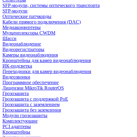
SFP-модули, системы оптического транспорта
SFP-модули
Оптические патчкорды
Кабели прямого подключения (DAC)
Медиаконвертеры
Мультиплексоры CWDM
Шасси
Видеонаблюдение
Видеорегистраторы
Камеры видеонаблюдения
Кронштейны для камер видеонаблюдения
ИК-подсветка
Переходники для камер видеонаблюдения
Видеозвонки
Программное обеспечение
Лицензии MikroTik RouterOS
Грозозащита
Грозозащита с поддержкой PoE
Грозозащита с заземлением
Грозозащита без заземления
Модули грозозащиты
Комплектующие
PCI адаптеры
Кронштейны