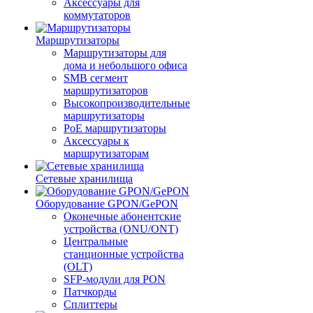
Аксессуары для
коммутаторов
Маршрутизаторы
Маршрутизаторы для
дома и небольшого офиса
SMB сегмент
маршрутизаторов
Высокопроизводительные
маршрутизаторы
PoE маршрутизаторы
Аксессуары к
маршрутизаторам
Сетевые хранилища
Оборудование GPON/GePON
Оконечные абонентские
устройства (ONU/ONT)
Центральные
станционные устройства
(OLT)
SFP-модули для PON
Патчкорды
Сплиттеры