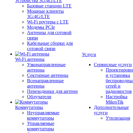
Устройства 3G/4G/LTE
Базовые станции LTE
Мощные клиенты
3G/4G/LTE
Wi-Fi роутеры с LTE
Модемы PCIe
Антенны для сотовой
связи
Кабельные сборки для
сотовой связи
Услуги
Wi-Fi антенны
Узконаправленные
Сервисные услуги
антенны
Проектировн
Секторные антенны
и установка
Всенаправленные
беспроводны
антенны
сетей и
Переходники для антенн
радиомостов
Облучатели
Настройка
MikroTik
Коммутаторы
Дополнительные
Неуправляемые
услуги
коммутаторы
Утилизация
Управляемые
коммутаторы