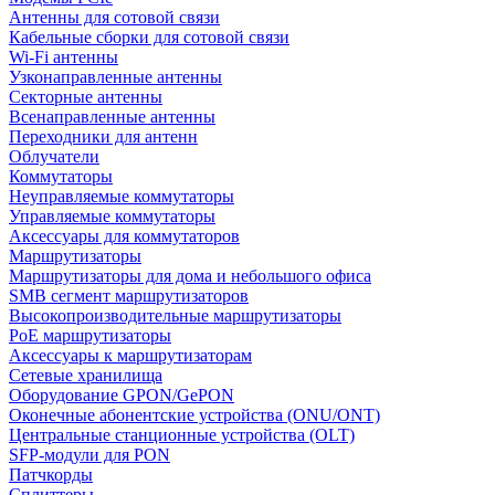
Антенны для сотовой связи
Кабельные сборки для сотовой связи
Wi-Fi антенны
Узконаправленные антенны
Секторные антенны
Всенаправленные антенны
Переходники для антенн
Облучатели
Коммутаторы
Неуправляемые коммутаторы
Управляемые коммутаторы
Аксессуары для коммутаторов
Маршрутизаторы
Маршрутизаторы для дома и небольшого офиса
SMB сегмент маршрутизаторов
Высокопроизводительные маршрутизаторы
PoE маршрутизаторы
Аксессуары к маршрутизаторам
Сетевые хранилища
Оборудование GPON/GePON
Оконечные абонентские устройства (ONU/ONT)
Центральные станционные устройства (OLT)
SFP-модули для PON
Патчкорды
Сплиттеры