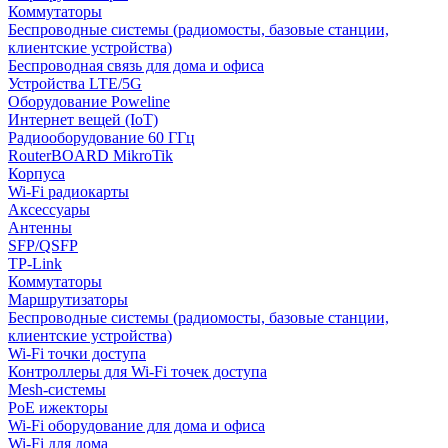
Коммутаторы
Беспроводные системы (радиомосты, базовые станции,
клиентские устройства)
Беспроводная связь для дома и офиса
Устройства LTE/5G
Оборудование Poweline
Интернет вещей (IoT)
Радиооборудование 60 ГГц
RouterBOARD MikroTik
Корпуса
Wi-Fi радиокарты
Аксессуары
Антенны
SFP/QSFP
TP-Link
Коммутаторы
Маршрутизаторы
Беспроводные системы (радиомосты, базовые станции,
клиентские устройства)
Wi-Fi точки доступа
Контроллеры для Wi-Fi точек доступа
Mesh-системы
PoE ижекторы
Wi-Fi оборудование для дома и офиса
Wi-Fi для дома