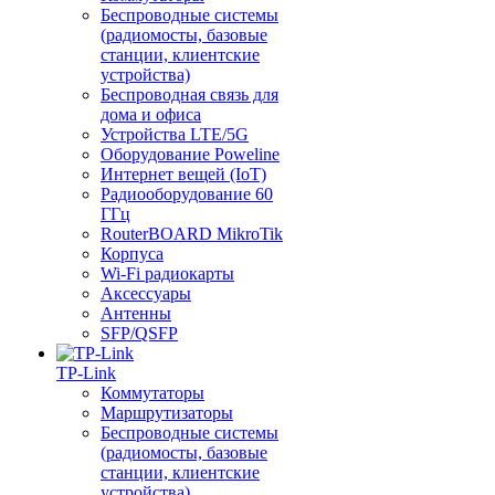
Беспроводные системы
(радиомосты, базовые
станции, клиентские
устройства)
Беспроводная связь для
дома и офиса
Устройства LTE/5G
Оборудование Poweline
Интернет вещей (IoT)
Радиооборудование 60
ГГц
RouterBOARD MikroTik
Корпуса
Wi-Fi радиокарты
Аксессуары
Антенны
SFP/QSFP
TP-Link
Коммутаторы
Маршрутизаторы
Беспроводные системы
(радиомосты, базовые
станции, клиентские
устройства)