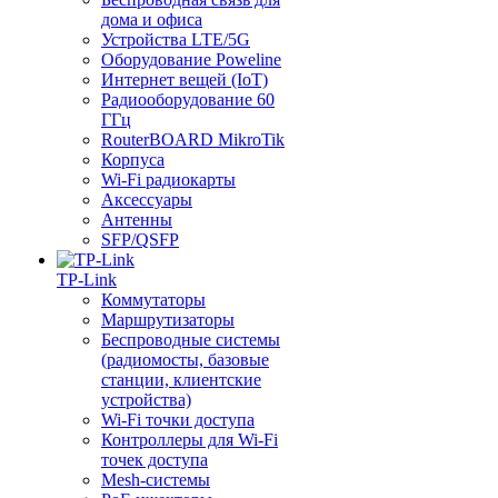
дома и офиса
Устройства LTE/5G
Оборудование Poweline
Интернет вещей (IoT)
Радиооборудование 60
ГГц
RouterBOARD MikroTik
Корпуса
Wi-Fi радиокарты
Аксессуары
Антенны
SFP/QSFP
TP-Link
Коммутаторы
Маршрутизаторы
Беспроводные системы
(радиомосты, базовые
станции, клиентские
устройства)
Wi-Fi точки доступа
Контроллеры для Wi-Fi
точек доступа
Mesh-системы