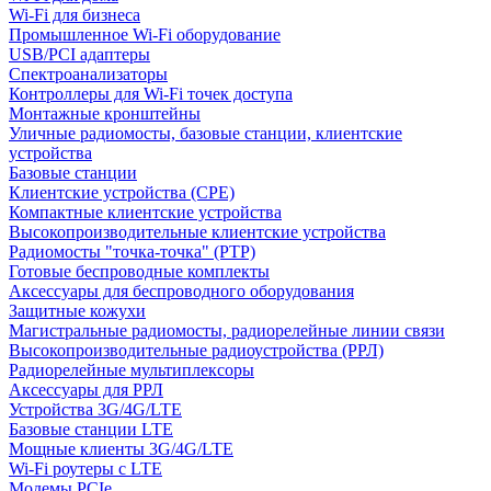
Wi-Fi для бизнеса
Промышленное Wi-Fi оборудование
USB/PCI адаптеры
Cпектроанализаторы
Контроллеры для Wi-Fi точек доступа
Монтажные кронштейны
Уличные радиомосты, базовые станции, клиентские
устройства
Базовые станции
Клиентские устройства (CPE)
Компактные клиентские устройства
Высокопроизводительные клиентские устройства
Радиомосты "точка-точка" (PTP)
Готовые беспроводные комплекты
Аксессуары для беспроводного оборудования
Защитные кожухи
Магистральные радиомосты, радиорелейные линии связи
Высокопроизводительные радиоустройства (РРЛ)
Радиорелейные мультиплексоры
Аксессуары для РРЛ
Устройства 3G/4G/LTE
Базовые станции LTE
Мощные клиенты 3G/4G/LTE
Wi-Fi роутеры с LTE
Модемы PCIe