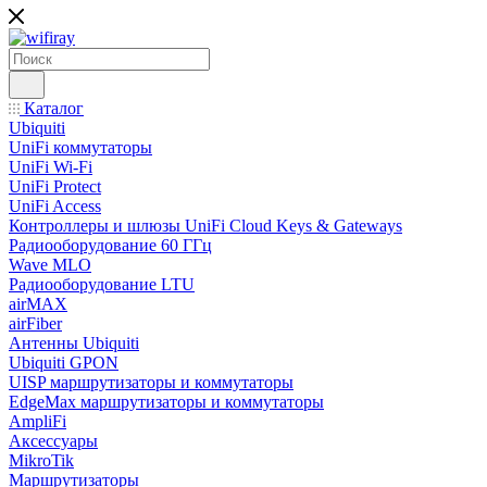
Каталог
Ubiquiti
UniFi коммутаторы
UniFi Wi-Fi
UniFi Protect
UniFi Access
Контроллеры и шлюзы UniFi Cloud Keys & Gateways
Радиооборудование 60 ГГц
Wave MLO
Радиооборудование LTU
airMAX
airFiber
Антенны Ubiquiti
Ubiquiti GPON
UISP маршрутизаторы и коммутаторы
EdgeMax маршрутизаторы и коммутаторы
AmpliFi
Аксессуары
MikroTik
Маршрутизаторы