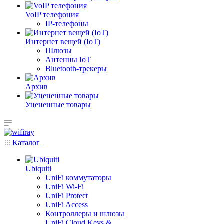
VoIP телефония
IP-телефоны
Интернет вещей (IoT)
Шлюзы
Антенны IoT
Bluetooth-трекеры
Архив
Уцененные товары
Каталог
Ubiquiti
UniFi коммутаторы
UniFi Wi-Fi
UniFi Protect
UniFi Access
Контроллеры и шлюзы
UniFi Cloud Keys &