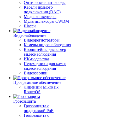
Оптические патчкорды
Кабели прямого
подключения (DAC)
Медиаконвертеры
Мультиплексоры CWDM
Шасси
Видеонаблюдение
Видеорегистраторы
Камеры видеонаблюдения
Кронштейны для камер
видеонаблюдения
ИК-подсветка
Переходники для камер
видеонаблюдения
Видеозвонки
Программное обеспечение
Лицензии MikroTik
RouterOS
Грозозащита
Грозозащита с
поддержкой PoE
Грозозащита с