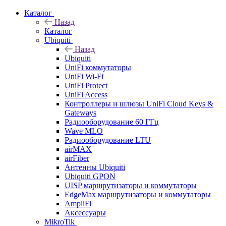
Каталог
Назад
Каталог
Ubiquiti
Назад
Ubiquiti
UniFi коммутаторы
UniFi Wi-Fi
UniFi Protect
UniFi Access
Контроллеры и шлюзы UniFi Cloud Keys &
Gateways
Радиооборудование 60 ГГц
Wave MLO
Радиооборудование LTU
airMAX
airFiber
Антенны Ubiquiti
Ubiquiti GPON
UISP маршрутизаторы и коммутаторы
EdgeMax маршрутизаторы и коммутаторы
AmpliFi
Аксессуары
MikroTik