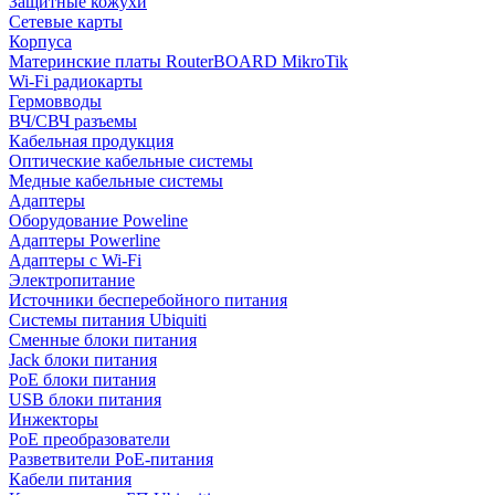
Защитные кожухи
Сетевые карты
Корпуса
Материнские платы RouterBOARD MikroTik
Wi-Fi радиокарты
Гермовводы
ВЧ/СВЧ разъемы
Кабельная продукция
Оптические кабельные системы
Медные кабельные системы
Адаптеры
Оборудование Poweline
Адаптеры Powerline
Адаптеры с Wi-Fi
Электропитание
Источники бесперебойного питания
Системы питания Ubiquiti
Сменные блоки питания
Jack блоки питания
PoE блоки питания
USB блоки питания
Инжекторы
PoE преобразователи
Разветвители PoE-питания
Кабели питания