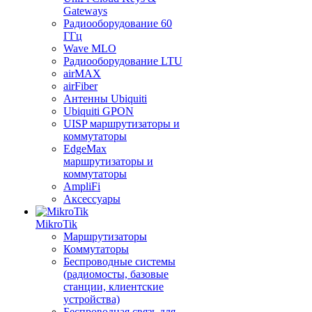
Gateways
Радиооборудование 60
ГГц
Wave MLO
Радиооборудование LTU
airMAX
airFiber
Антенны Ubiquiti
Ubiquiti GPON
UISP маршрутизаторы и
коммутаторы
EdgeMax
маршрутизаторы и
коммутаторы
AmpliFi
Аксессуары
MikroTik
Маршрутизаторы
Коммутаторы
Беспроводные системы
(радиомосты, базовые
станции, клиентские
устройства)
Беспроводная связь для