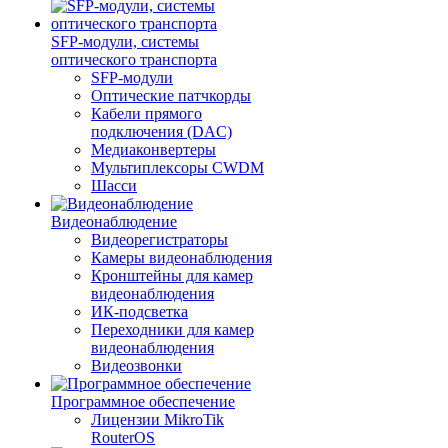
SFP-модули, системы
оптического транспорта
SFP-модули
Оптические патчкорды
Кабели прямого
подключения (DAC)
Медиаконвертеры
Мультиплексоры CWDM
Шасси
Видеонаблюдение
Видеорегистраторы
Камеры видеонаблюдения
Кронштейны для камер
видеонаблюдения
ИК-подсветка
Переходники для камер
видеонаблюдения
Видеозвонки
Программное обеспечение
Лицензии MikroTik
RouterOS