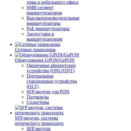
дома и небольшого офиса
SMB сегмент
маршрутизаторов
Высокопроизводительные
маршрутизаторы
PoE маршрутизаторы
Аксессуары к
маршрутизаторам
Сетевые хранилища
Оборудование GPON/GePON
Оконечные абонентские
устройства (ONU/ONT)
Центральные
станционные устройства
(OLT)
SFP-модули для PON
Патчкорды
Сплиттеры
SFP-модули, системы
оптического транспорта
SFP-модули