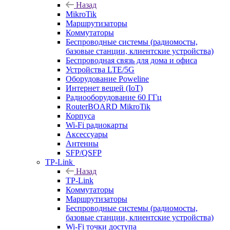
Назад
MikroTik
Маршрутизаторы
Коммутаторы
Беспроводные системы (радиомосты,
базовые станции, клиентские устройства)
Беспроводная связь для дома и офиса
Устройства LTE/5G
Оборудование Poweline
Интернет вещей (IoT)
Радиооборудование 60 ГГц
RouterBOARD MikroTik
Корпуса
Wi-Fi радиокарты
Аксессуары
Антенны
SFP/QSFP
TP-Link
Назад
TP-Link
Коммутаторы
Маршрутизаторы
Беспроводные системы (радиомосты,
базовые станции, клиентские устройства)
Wi-Fi точки доступа