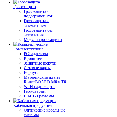
Грозозащита
Грозозащита с
поддержкой PoE
Грозозащита с
заземлением
Грозозащита без
заземления
Модули грозозащиты
Комплектующие
PCI адаптеры
Кронштейны
Защитные кожухи
Сетевые карты
Корпуса
Материнские платы
RouterBOARD MikroTik
Wi-Fi радиокарты
Гермовводы
ВЧ/СВЧ разъемы
Кабельная продукция
Оптические кабельные
системы