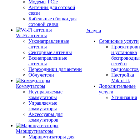
Модемы PCIe
Антенны для сотовой
связи
Кабельные сборки для
сотовой связи
Услуги
Wi-Fi антенны
Узконаправленные
Сервисные услуги
антенны
Проектировн
Секторные антенны
и установка
Всенаправленные
беспроводны
антенны
сетей и
Переходники для антенн
радиомостов
Облучатели
Настройка
MikroTik
Коммутаторы
Дополнительные
Неуправляемые
услуги
коммутаторы
Утилизация
Управляемые
коммутаторы
Аксессуары для
коммутаторов
Маршрутизаторы
Маршрутизаторы для