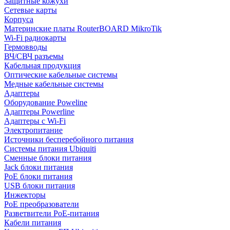
Защитные кожухи
Сетевые карты
Корпуса
Материнские платы RouterBOARD MikroTik
Wi-Fi радиокарты
Гермовводы
ВЧ/СВЧ разъемы
Кабельная продукция
Оптические кабельные системы
Медные кабельные системы
Адаптеры
Оборудование Poweline
Адаптеры Powerline
Адаптеры с Wi-Fi
Электропитание
Источники бесперебойного питания
Системы питания Ubiquiti
Сменные блоки питания
Jack блоки питания
PoE блоки питания
USB блоки питания
Инжекторы
PoE преобразователи
Разветвители PoE-питания
Кабели питания