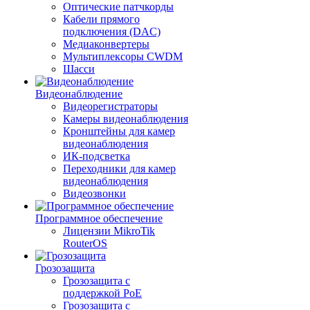
Оптические патчкорды
Кабели прямого
подключения (DAC)
Медиаконвертеры
Мультиплексоры CWDM
Шасси
Видеонаблюдение
Видеорегистраторы
Камеры видеонаблюдения
Кронштейны для камер
видеонаблюдения
ИК-подсветка
Переходники для камер
видеонаблюдения
Видеозвонки
Программное обеспечение
Лицензии MikroTik
RouterOS
Грозозащита
Грозозащита с
поддержкой PoE
Грозозащита с