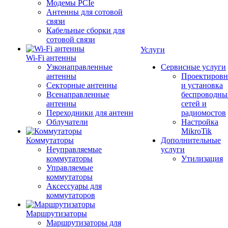
Модемы PCIe
Антенны для сотовой
связи
Кабельные сборки для
сотовой связи
Услуги
Wi-Fi антенны
Узконаправленные
Сервисные услуги
антенны
Проектировн
Секторные антенны
и установка
Всенаправленные
беспроводны
антенны
сетей и
Переходники для антенн
радиомостов
Облучатели
Настройка
MikroTik
Коммутаторы
Дополнительные
Неуправляемые
услуги
коммутаторы
Утилизация
Управляемые
коммутаторы
Аксессуары для
коммутаторов
Маршрутизаторы
Маршрутизаторы для