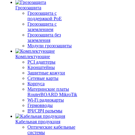
Грозозащита
Грозозащита с
поддержкой PoE
Грозозащита с
заземлением
Грозозащита без
заземления
Модули грозозащиты
Комплектующие
PCI адаптеры
Кронштейны
Защитные кожухи
Сетевые карты
Корпуса
Материнские платы
RouterBOARD MikroTik
Wi-Fi радиокарты
Гермовводы
ВЧ/СВЧ разъемы
Кабельная продукция
Оптические кабельные
системы