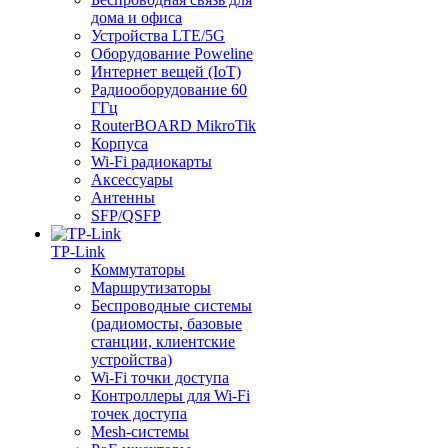
дома и офиса
Устройства LTE/5G
Оборудование Poweline
Интернет вещей (IoT)
Радиооборудование 60
ГГц
RouterBOARD MikroTik
Корпуса
Wi-Fi радиокарты
Аксессуары
Антенны
SFP/QSFP
TP-Link
Коммутаторы
Маршрутизаторы
Беспроводные системы
(радиомосты, базовые
станции, клиентские
устройства)
Wi-Fi точки доступа
Контроллеры для Wi-Fi
точек доступа
Mesh-системы