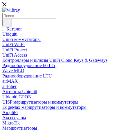
Каталог
Ubiquiti
UniFi коммутаторы
UniFi Wi-Fi
UniFi Protect
UniFi Access
Контроллеры и шлюзы UniFi Cloud Keys & Gateways
Радиооборудование 60 ГГц
Wave MLO
Радиооборудование LTU
airMAX
airFiber
Антенны Ubiquiti
Ubiquiti GPON
UISP маршрутизаторы и коммутаторы
EdgeMax маршрутизаторы и коммутаторы
AmpliFi
Аксессуары
MikroTik
Маршрутизаторы