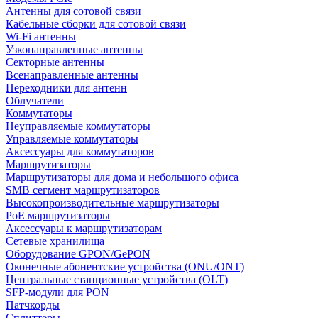
Антенны для сотовой связи
Кабельные сборки для сотовой связи
Wi-Fi антенны
Узконаправленные антенны
Секторные антенны
Всенаправленные антенны
Переходники для антенн
Облучатели
Коммутаторы
Неуправляемые коммутаторы
Управляемые коммутаторы
Аксессуары для коммутаторов
Маршрутизаторы
Маршрутизаторы для дома и небольшого офиса
SMB сегмент маршрутизаторов
Высокопроизводительные маршрутизаторы
PoE маршрутизаторы
Аксессуары к маршрутизаторам
Сетевые хранилища
Оборудование GPON/GePON
Оконечные абонентские устройства (ONU/ONT)
Центральные станционные устройства (OLT)
SFP-модули для PON
Патчкорды
Сплиттеры