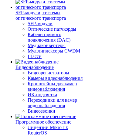
SFP-модули, системы
оптического транспорта
SFP-модули
Оптические патчкорды
Кабели прямого
подключения (DAC)
Медиаконвертеры
Мультиплексоры CWDM
Шасси
Видеонаблюдение
Видеорегистраторы
Камеры видеонаблюдения
Кронштейны для камер
видеонаблюдения
ИК-подсветка
Переходники для камер
видеонаблюдения
Видеозвонки
Программное обеспечение
Лицензии MikroTik
RouterOS