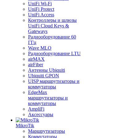
UniFi Wi-Fi
UniFi Protect
UniFi Access
Контроллеры и шлюзы
UniFi Cloud Keys &
Gateways
Радиооборудование 60
ГГц
Wave MLO
Радиооборудование LTU
airMAX
airFiber
Антенны Ubiquiti
Ubiquiti GPON
UISP маршрутизаторы и
коммутаторы
EdgeMax
маршрутизаторы и
коммутаторы
AmpliFi
Аксессуары
MikroTik
Маршрутизаторы
Коммутаторы