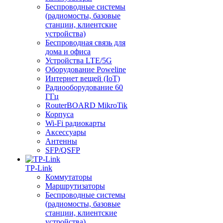
Беспроводные системы
(радиомосты, базовые
станции, клиентские
устройства)
Беспроводная связь для
дома и офиса
Устройства LTE/5G
Оборудование Poweline
Интернет вещей (IoT)
Радиооборудование 60
ГГц
RouterBOARD MikroTik
Корпуса
Wi-Fi радиокарты
Аксессуары
Антенны
SFP/QSFP
TP-Link
Коммутаторы
Маршрутизаторы
Беспроводные системы
(радиомосты, базовые
станции, клиентские
устройства)