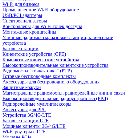
Wi-Fi для бизнеса
Промышленное Wi-Fi оборудование
USB/PCI адаптеры
Cпектроанализаторы
Контроллеры для Wi-Fi точек доступа
Монтажные кронштейны
Уличные радиомосты, базовые станции, клиентские
устройства
Базовые станции
Клиентские устройства (CPE)
Компактные клиентские устройства
Высокопроизводительные клиентские устройства
Радиомосты "точка-точка" (PTP)
Готовые беспроводные комплекты
Аксессуары для беспроводного оборудования
Защитные кожухи
Магистральные радиомосты, радиорелейные линии связи
Высокопроизводительные радиоустройства (РРЛ)
Радиорелейные мультиплексоры
Аксессуары для РРЛ
Устройства 3G/4G/LTE
Базовые станции LTE
Мощные клиенты 3G/4G/LTE
Wi-Fi роутеры с LTE
Модемы PCIe