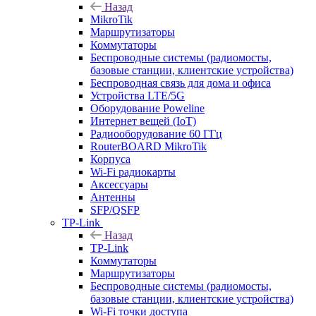
Назад
MikroTik
Маршрутизаторы
Коммутаторы
Беспроводные системы (радиомосты,
базовые станции, клиентские устройства)
Беспроводная связь для дома и офиса
Устройства LTE/5G
Оборудование Poweline
Интернет вещей (IoT)
Радиооборудование 60 ГГц
RouterBOARD MikroTik
Корпуса
Wi-Fi радиокарты
Аксессуары
Антенны
SFP/QSFP
TP-Link
Назад
TP-Link
Коммутаторы
Маршрутизаторы
Беспроводные системы (радиомосты,
базовые станции, клиентские устройства)
Wi-Fi точки доступа