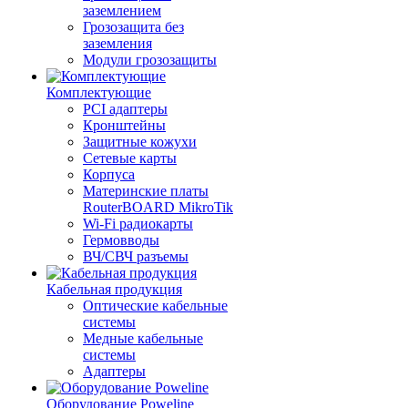
заземлением
Грозозащита без
заземления
Модули грозозащиты
Комплектующие
PCI адаптеры
Кронштейны
Защитные кожухи
Сетевые карты
Корпуса
Материнские платы
RouterBOARD MikroTik
Wi-Fi радиокарты
Гермовводы
ВЧ/СВЧ разъемы
Кабельная продукция
Оптические кабельные
системы
Медные кабельные
системы
Адаптеры
Оборудование Poweline