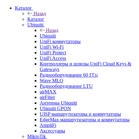
Каталог
Назад
Каталог
Ubiquiti
Назад
Ubiquiti
UniFi коммутаторы
UniFi Wi-Fi
UniFi Protect
UniFi Access
Контроллеры и шлюзы UniFi Cloud Keys &
Gateways
Радиооборудование 60 ГГц
Wave MLO
Радиооборудование LTU
airMAX
airFiber
Антенны Ubiquiti
Ubiquiti GPON
UISP маршрутизаторы и коммутаторы
EdgeMax маршрутизаторы и коммутаторы
AmpliFi
Аксессуары
MikroTik