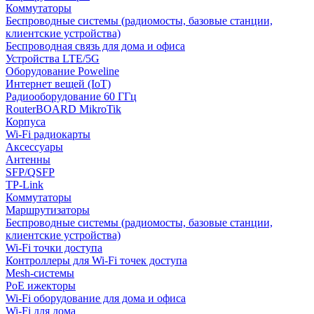
Коммутаторы
Беспроводные системы (радиомосты, базовые станции,
клиентские устройства)
Беспроводная связь для дома и офиса
Устройства LTE/5G
Оборудование Poweline
Интернет вещей (IoT)
Радиооборудование 60 ГГц
RouterBOARD MikroTik
Корпуса
Wi-Fi радиокарты
Аксессуары
Антенны
SFP/QSFP
TP-Link
Коммутаторы
Маршрутизаторы
Беспроводные системы (радиомосты, базовые станции,
клиентские устройства)
Wi-Fi точки доступа
Контроллеры для Wi-Fi точек доступа
Mesh-системы
PoE ижекторы
Wi-Fi оборудование для дома и офиса
Wi-Fi для дома