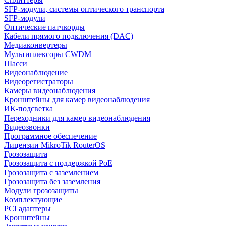
SFP-модули, системы оптического транспорта
SFP-модули
Оптические патчкорды
Кабели прямого подключения (DAC)
Медиаконвертеры
Мультиплексоры CWDM
Шасси
Видеонаблюдение
Видеорегистраторы
Камеры видеонаблюдения
Кронштейны для камер видеонаблюдения
ИК-подсветка
Переходники для камер видеонаблюдения
Видеозвонки
Программное обеспечение
Лицензии MikroTik RouterOS
Грозозащита
Грозозащита с поддержкой PoE
Грозозащита с заземлением
Грозозащита без заземления
Модули грозозащиты
Комплектующие
PCI адаптеры
Кронштейны