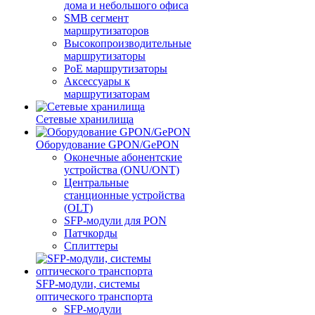
дома и небольшого офиса
SMB сегмент
маршрутизаторов
Высокопроизводительные
маршрутизаторы
PoE маршрутизаторы
Аксессуары к
маршрутизаторам
Сетевые хранилища
Оборудование GPON/GePON
Оконечные абонентские
устройства (ONU/ONT)
Центральные
станционные устройства
(OLT)
SFP-модули для PON
Патчкорды
Сплиттеры
SFP-модули, системы
оптического транспорта
SFP-модули