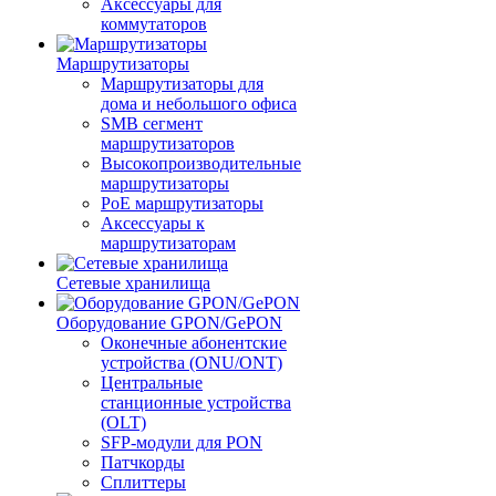
Аксессуары для
коммутаторов
Маршрутизаторы
Маршрутизаторы для
дома и небольшого офиса
SMB сегмент
маршрутизаторов
Высокопроизводительные
маршрутизаторы
PoE маршрутизаторы
Аксессуары к
маршрутизаторам
Сетевые хранилища
Оборудование GPON/GePON
Оконечные абонентские
устройства (ONU/ONT)
Центральные
станционные устройства
(OLT)
SFP-модули для PON
Патчкорды
Сплиттеры