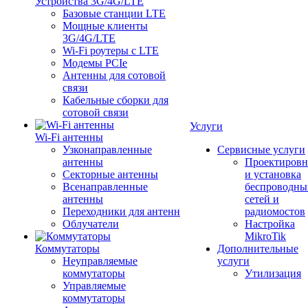
Устройства 3G/4G/LTE
Базовые станции LTE
Мощные клиенты
3G/4G/LTE
Wi-Fi роутеры с LTE
Модемы PCIe
Антенны для сотовой
связи
Кабельные сборки для
сотовой связи
Услуги
Wi-Fi антенны
Узконаправленные
Сервисные услуги
антенны
Проектировн
Секторные антенны
и установка
Всенаправленные
беспроводны
антенны
сетей и
Переходники для антенн
радиомостов
Облучатели
Настройка
MikroTik
Коммутаторы
Дополнительные
Неуправляемые
услуги
коммутаторы
Утилизация
Управляемые
коммутаторы