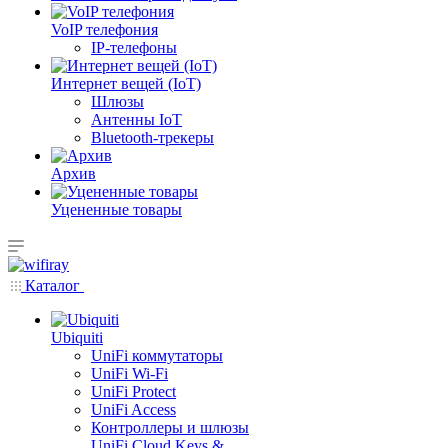
VoIP телефония
IP-телефоны
Интернет вещей (IoT)
Шлюзы
Антенны IoT
Bluetooth-трекеры
Архив
Уцененные товары
Каталог
Ubiquiti
UniFi коммутаторы
UniFi Wi-Fi
UniFi Protect
UniFi Access
Контроллеры и шлюзы
UniFi Cloud Keys &