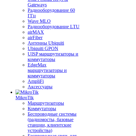
Gateways
Радиооборудование 60
ГГц
Wave MLO
Радиооборудование LTU
airMAX
airFiber
Антенны Ubiquiti
Ubiquiti GPON
UISP маршрутизаторы и
коммутаторы
EdgeMax
маршрутизаторы и
коммутаторы
AmpliFi
Аксессуары
MikroTik
Маршрутизаторы
Коммутаторы
Беспроводные системы
(радиомосты, базовые
станции, клиентские
устройства)
Беспроводная связь для