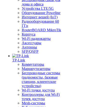
дома и офиса
Устройства LTE/5G
Оборудование Poweline
Интернет вещей (IoT)
Радиооборудование 60
ГГц
RouterBOARD MikroTik
Корпуса
Wi-Fi радиокарты
Аксессуары
Антенны
SFP/QSFP
TP-Link
Коммутаторы
Маршрутизаторы
Беспроводные системы
(радиомосты, базовые
станции, клиентские
устройства)
Wi-Fi точки доступа
Контроллеры для Wi-Fi
точек доступа
Mesh-системы