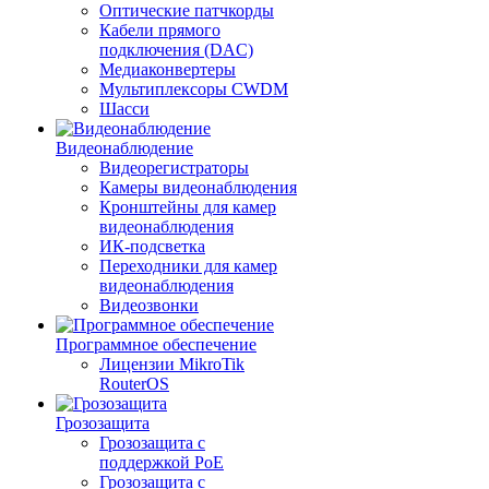
Оптические патчкорды
Кабели прямого
подключения (DAC)
Медиаконвертеры
Мультиплексоры CWDM
Шасси
Видеонаблюдение
Видеорегистраторы
Камеры видеонаблюдения
Кронштейны для камер
видеонаблюдения
ИК-подсветка
Переходники для камер
видеонаблюдения
Видеозвонки
Программное обеспечение
Лицензии MikroTik
RouterOS
Грозозащита
Грозозащита с
поддержкой PoE
Грозозащита с