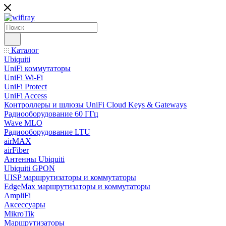
Каталог
Ubiquiti
UniFi коммутаторы
UniFi Wi-Fi
UniFi Protect
UniFi Access
Контроллеры и шлюзы UniFi Cloud Keys & Gateways
Радиооборудование 60 ГГц
Wave MLO
Радиооборудование LTU
airMAX
airFiber
Антенны Ubiquiti
Ubiquiti GPON
UISP маршрутизаторы и коммутаторы
EdgeMax маршрутизаторы и коммутаторы
AmpliFi
Аксессуары
MikroTik
Маршрутизаторы