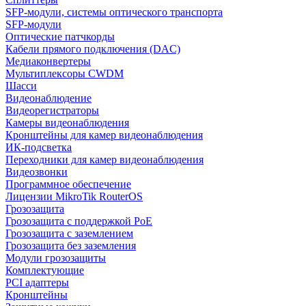
SFP-модули, системы оптического транспорта
SFP-модули
Оптические патчкорды
Кабели прямого подключения (DAC)
Медиаконвертеры
Мультиплексоры CWDM
Шасси
Видеонаблюдение
Видеорегистраторы
Камеры видеонаблюдения
Кронштейны для камер видеонаблюдения
ИК-подсветка
Переходники для камер видеонаблюдения
Видеозвонки
Программное обеспечение
Лицензии MikroTik RouterOS
Грозозащита
Грозозащита с поддержкой PoE
Грозозащита с заземлением
Грозозащита без заземления
Модули грозозащиты
Комплектующие
PCI адаптеры
Кронштейны