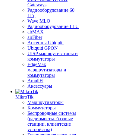
Gateways
Радиооборудование 60
ГГц
Wave MLO
Радиооборудование LTU
airMAX
airFiber
Антенны Ubiquiti
Ubiquiti GPON
UISP маршрутизаторы и
коммутаторы
EdgeMax
маршрутизаторы и
коммутаторы
AmpliFi
Аксессуары
MikroTik
Маршрутизаторы
Коммутаторы
Беспроводные системы
(радиомосты, базовые
станции, клиентские
устройства)
Беспроводная связь для