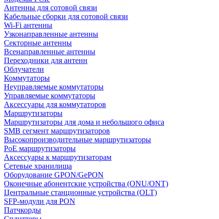
Антенны для сотовой связи
Кабельные сборки для сотовой связи
Wi-Fi антенны
Узконаправленные антенны
Секторные антенны
Всенаправленные антенны
Переходники для антенн
Облучатели
Коммутаторы
Неуправляемые коммутаторы
Управляемые коммутаторы
Аксессуары для коммутаторов
Маршрутизаторы
Маршрутизаторы для дома и небольшого офиса
SMB сегмент маршрутизаторов
Высокопроизводительные маршрутизаторы
PoE маршрутизаторы
Аксессуары к маршрутизаторам
Сетевые хранилища
Оборудование GPON/GePON
Оконечные абонентские устройства (ONU/ONT)
Центральные станционные устройства (OLT)
SFP-модули для PON
Патчкорды
Сплиттеры