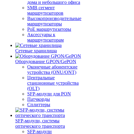
дома и небольшого офиса
SMB сегмент
маршрутизаторов
Высокопроизводительные
маршрутизаторы
PoE маршрутизаторы
Аксессуары к
маршрутизаторам
Сетевые хранилища
Оборудование GPON/GePON
Оконечные абонентские
устройства (ONU/ONT)
Центральные
станционные устройства
(OLT)
SFP-модули для PON
Патчкорды
Сплиттеры
SFP-модули, системы
оптического транспорта
SFP-модули