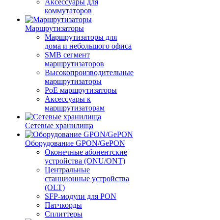
Аксессуары для
коммутаторов
Маршрутизаторы
Маршрутизаторы для
дома и небольшого офиса
SMB сегмент
маршрутизаторов
Высокопроизводительные
маршрутизаторы
PoE маршрутизаторы
Аксессуары к
маршрутизаторам
Сетевые хранилища
Оборудование GPON/GePON
Оконечные абонентские
устройства (ONU/ONT)
Центральные
станционные устройства
(OLT)
SFP-модули для PON
Патчкорды
Сплиттеры