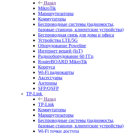
Назад
MikroTik
Маршрутизаторы
Коммутаторы
Беспроводные системы (радиомосты,
базовые станции, клиентские устройства)
Беспроводная связь для дома и офиса
Устройства LTE/5G
Оборудование Poweline
Интернет вещей (IoT)
Радиооборудование 60 ГГц
RouterBOARD MikroTik
Корпуса
Wi-Fi радиокарты
Аксессуары
Антенны
SFP/QSFP
TP-Link
Назад
TP-Link
Коммутаторы
Маршрутизаторы
Беспроводные системы (радиомосты,
базовые станции, клиентские устройства)
Wi-Fi точки доступа