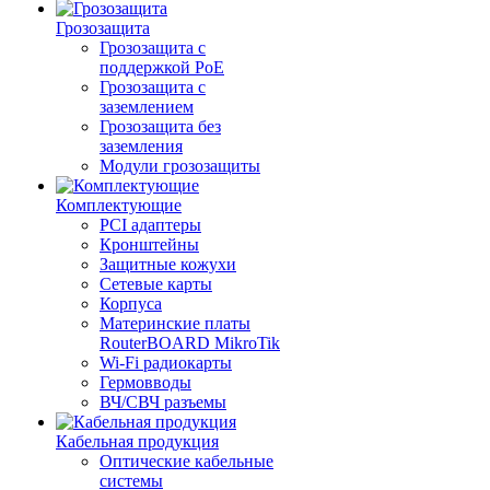
Грозозащита
Грозозащита с
поддержкой PoE
Грозозащита с
заземлением
Грозозащита без
заземления
Модули грозозащиты
Комплектующие
PCI адаптеры
Кронштейны
Защитные кожухи
Сетевые карты
Корпуса
Материнские платы
RouterBOARD MikroTik
Wi-Fi радиокарты
Гермовводы
ВЧ/СВЧ разъемы
Кабельная продукция
Оптические кабельные
системы