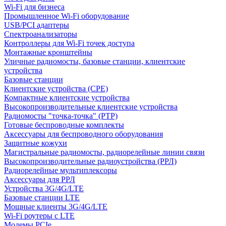
Wi-Fi для бизнеса
Промышленное Wi-Fi оборудование
USB/PCI адаптеры
Cпектроанализаторы
Контроллеры для Wi-Fi точек доступа
Монтажные кронштейны
Уличные радиомосты, базовые станции, клиентские
устройства
Базовые станции
Клиентские устройства (CPE)
Компактные клиентские устройства
Высокопроизводительные клиентские устройства
Радиомосты "точка-точка" (PTP)
Готовые беспроводные комплекты
Аксессуары для беспроводного оборудования
Защитные кожухи
Магистральные радиомосты, радиорелейные линии связи
Высокопроизводительные радиоустройства (РРЛ)
Радиорелейные мультиплексоры
Аксессуары для РРЛ
Устройства 3G/4G/LTE
Базовые станции LTE
Мощные клиенты 3G/4G/LTE
Wi-Fi роутеры с LTE
Модемы PCIe