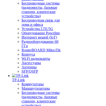
Беспроводные системы
(радиомосты, базовые
станции, клиентские
устройства)
Беспроводная связь для
дома и офиса
Устройства LTE/5G
Оборудование Poweline
Интернет вещей (IoT)
Радиооборудование 60
ГГц
RouterBOARD MikroTik
Корпуса
Wi-Fi радиокарты
Аксессуары
Антенны
SFP/QSFP
TP-Link
Коммутаторы
Маршрутизаторы
Беспроводные системы
(радиомосты, базовые
станции, клиентские
устройства)