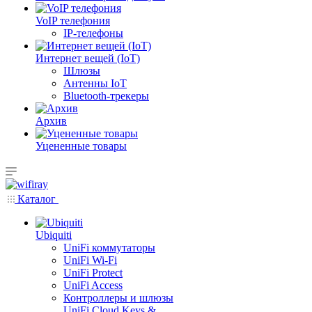
VoIP телефония
IP-телефоны
Интернет вещей (IoT)
Шлюзы
Антенны IoT
Bluetooth-трекеры
Архив
Уцененные товары
Каталог
Ubiquiti
UniFi коммутаторы
UniFi Wi-Fi
UniFi Protect
UniFi Access
Контроллеры и шлюзы
UniFi Cloud Keys &