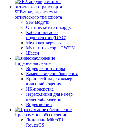
SFP-модули, системы
оптического транспорта
SFP-модули
Оптические патчкорды
Кабели прямого
подключения (DAC)
Медиаконвертеры
Мультиплексоры CWDM
Шасси
Видеонаблюдение
Видеорегистраторы
Камеры видеонаблюдения
Кронштейны для камер
видеонаблюдения
ИК-подсветка
Переходники для камер
видеонаблюдения
Видеозвонки
Программное обеспечение
Лицензии MikroTik
RouterOS