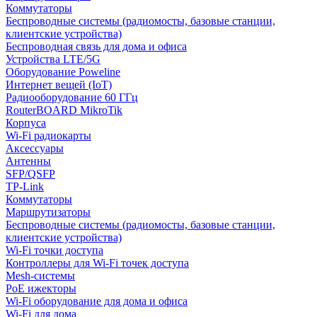
Коммутаторы
Беспроводные системы (радиомосты, базовые станции,
клиентские устройства)
Беспроводная связь для дома и офиса
Устройства LTE/5G
Оборудование Poweline
Интернет вещей (IoT)
Радиооборудование 60 ГГц
RouterBOARD MikroTik
Корпуса
Wi-Fi радиокарты
Аксессуары
Антенны
SFP/QSFP
TP-Link
Коммутаторы
Маршрутизаторы
Беспроводные системы (радиомосты, базовые станции,
клиентские устройства)
Wi-Fi точки доступа
Контроллеры для Wi-Fi точек доступа
Mesh-системы
PoE ижекторы
Wi-Fi оборудование для дома и офиса
Wi-Fi для дома