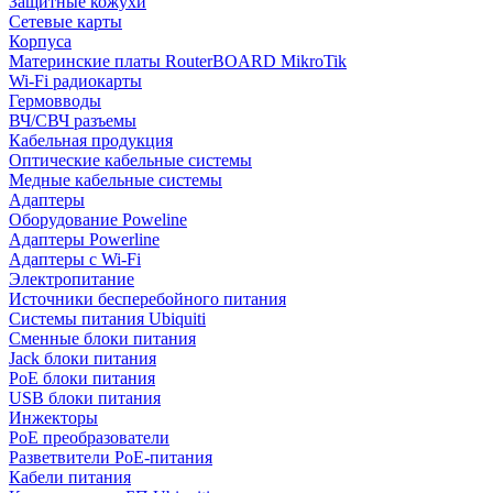
Защитные кожухи
Сетевые карты
Корпуса
Материнские платы RouterBOARD MikroTik
Wi-Fi радиокарты
Гермовводы
ВЧ/СВЧ разъемы
Кабельная продукция
Оптические кабельные системы
Медные кабельные системы
Адаптеры
Оборудование Poweline
Адаптеры Powerline
Адаптеры с Wi-Fi
Электропитание
Источники бесперебойного питания
Системы питания Ubiquiti
Сменные блоки питания
Jack блоки питания
PoE блоки питания
USB блоки питания
Инжекторы
PoE преобразователи
Разветвители PoE-питания
Кабели питания