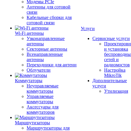
Модемы PCIe
Антенны для сотовой
связи
Кабельные сборки для
сотовой связи
Услуги
Wi-Fi антенны
Узконаправленные
Сервисные услуги
антенны
Проектировн
Секторные антенны
и установка
Всенаправленные
беспроводны
антенны
сетей и
Переходники для антенн
радиомостов
Облучатели
Настройка
MikroTik
Коммутаторы
Дополнительные
Неуправляемые
услуги
коммутаторы
Утилизация
Управляемые
коммутаторы
Аксессуары для
коммутаторов
Маршрутизаторы
Маршрутизаторы для