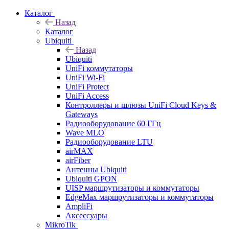
Каталог
Назад
Каталог
Ubiquiti
Назад
Ubiquiti
UniFi коммутаторы
UniFi Wi-Fi
UniFi Protect
UniFi Access
Контроллеры и шлюзы UniFi Cloud Keys &
Gateways
Радиооборудование 60 ГГц
Wave MLO
Радиооборудование LTU
airMAX
airFiber
Антенны Ubiquiti
Ubiquiti GPON
UISP маршрутизаторы и коммутаторы
EdgeMax маршрутизаторы и коммутаторы
AmpliFi
Аксессуары
MikroTik