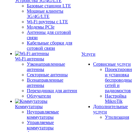
Устройства 3G/4G/LTE
Базовые станции LTE
Мощные клиенты
3G/4G/LTE
Wi-Fi роутеры с LTE
Модемы PCIe
Антенны для сотовой
связи
Кабельные сборки для
сотовой связи
Услуги
Wi-Fi антенны
Узконаправленные
Сервисные услуги
антенны
Проектировн
Секторные антенны
и установка
Всенаправленные
беспроводны
антенны
сетей и
Переходники для антенн
радиомостов
Облучатели
Настройка
MikroTik
Коммутаторы
Дополнительные
Неуправляемые
услуги
коммутаторы
Утилизация
Управляемые
коммутаторы