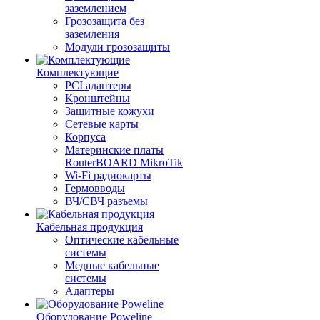
заземлением
Грозозащита без
заземления
Модули грозозащиты
Комплектующие
PCI адаптеры
Кронштейны
Защитные кожухи
Сетевые карты
Корпуса
Материнские платы
RouterBOARD MikroTik
Wi-Fi радиокарты
Гермовводы
ВЧ/СВЧ разъемы
Кабельная продукция
Оптические кабельные
системы
Медные кабельные
системы
Адаптеры
Оборудование Poweline