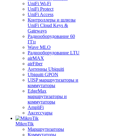
UniFi Wi-Fi
UniFi Protect
UniFi Access
Контроллеры и шлюзы
UniFi Cloud Keys &
Gateways
Радиооборудование 60
ГГц
Wave MLO
Радиооборудование LTU
airMAX
airFiber
Антенны Ubiquiti
Ubiquiti GPON
UISP маршрутизаторы и
коммутаторы
EdgeMax
маршрутизаторы и
коммутаторы
AmpliFi
Аксессуары
MikroTik
Маршрутизаторы
Коммутаторы