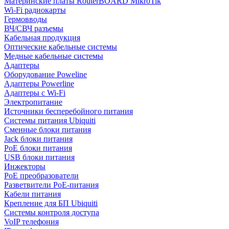
Материнские платы RouterBOARD MikroTik
Wi-Fi радиокарты
Гермовводы
ВЧ/СВЧ разъемы
Кабельная продукция
Оптические кабельные системы
Медные кабельные системы
Адаптеры
Оборудование Poweline
Адаптеры Powerline
Адаптеры с Wi-Fi
Электропитание
Источники бесперебойного питания
Системы питания Ubiquiti
Сменные блоки питания
Jack блоки питания
PoE блоки питания
USB блоки питания
Инжекторы
PoE преобразователи
Разветвители PoE-питания
Кабели питания
Крепление для БП Ubiquiti
Системы контроля доступа
VoIP телефония