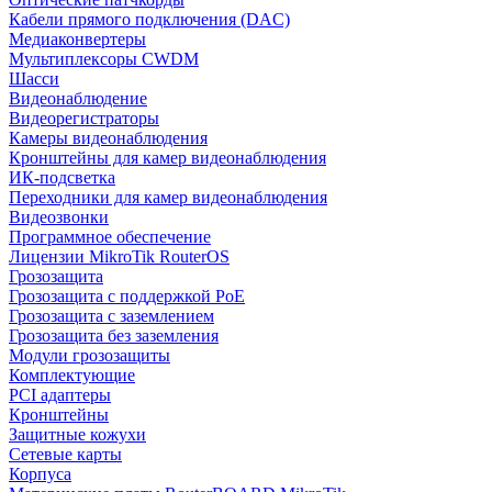
Кабели прямого подключения (DAC)
Медиаконвертеры
Мультиплексоры CWDM
Шасси
Видеонаблюдение
Видеорегистраторы
Камеры видеонаблюдения
Кронштейны для камер видеонаблюдения
ИК-подсветка
Переходники для камер видеонаблюдения
Видеозвонки
Программное обеспечение
Лицензии MikroTik RouterOS
Грозозащита
Грозозащита с поддержкой PoE
Грозозащита с заземлением
Грозозащита без заземления
Модули грозозащиты
Комплектующие
PCI адаптеры
Кронштейны
Защитные кожухи
Сетевые карты
Корпуса