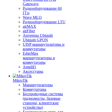
Gateways
Радиооборудование 60
ГГц
Wave MLO
Радиооборудование LTU
airMAX
airFiber
Антенны Ubiquiti
Ubiquiti GPON
UISP маршрутизаторы и
коммутаторы
EdgeMax
маршрутизаторы и
коммутаторы
AmpliFi
Аксессуары
MikroTik
Маршрутизаторы
Коммутаторы
Беспроводные системы
(радиомосты, базовые
станции, клиентские
устройства)
Беспроводная связь для