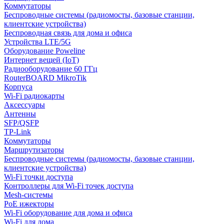
Коммутаторы
Беспроводные системы (радиомосты, базовые станции,
клиентские устройства)
Беспроводная связь для дома и офиса
Устройства LTE/5G
Оборудование Poweline
Интернет вещей (IoT)
Радиооборудование 60 ГГц
RouterBOARD MikroTik
Корпуса
Wi-Fi радиокарты
Аксессуары
Антенны
SFP/QSFP
TP-Link
Коммутаторы
Маршрутизаторы
Беспроводные системы (радиомосты, базовые станции,
клиентские устройства)
Wi-Fi точки доступа
Контроллеры для Wi-Fi точек доступа
Mesh-системы
PoE ижекторы
Wi-Fi оборудование для дома и офиса
Wi-Fi для дома