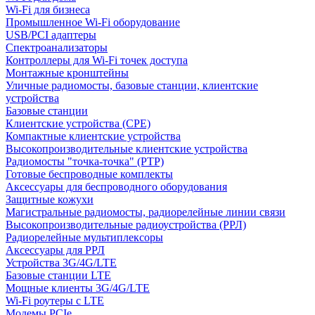
Wi-Fi для бизнеса
Промышленное Wi-Fi оборудование
USB/PCI адаптеры
Cпектроанализаторы
Контроллеры для Wi-Fi точек доступа
Монтажные кронштейны
Уличные радиомосты, базовые станции, клиентские
устройства
Базовые станции
Клиентские устройства (CPE)
Компактные клиентские устройства
Высокопроизводительные клиентские устройства
Радиомосты "точка-точка" (PTP)
Готовые беспроводные комплекты
Аксессуары для беспроводного оборудования
Защитные кожухи
Магистральные радиомосты, радиорелейные линии связи
Высокопроизводительные радиоустройства (РРЛ)
Радиорелейные мультиплексоры
Аксессуары для РРЛ
Устройства 3G/4G/LTE
Базовые станции LTE
Мощные клиенты 3G/4G/LTE
Wi-Fi роутеры с LTE
Модемы PCIe