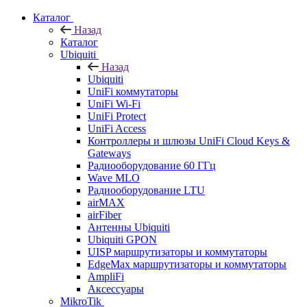
Каталог
Назад
Каталог
Ubiquiti
Назад
Ubiquiti
UniFi коммутаторы
UniFi Wi-Fi
UniFi Protect
UniFi Access
Контроллеры и шлюзы UniFi Cloud Keys &
Gateways
Радиооборудование 60 ГГц
Wave MLO
Радиооборудование LTU
airMAX
airFiber
Антенны Ubiquiti
Ubiquiti GPON
UISP маршрутизаторы и коммутаторы
EdgeMax маршрутизаторы и коммутаторы
AmpliFi
Аксессуары
MikroTik