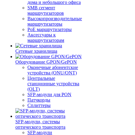
дома и небольшого офиса
SMB сегмент
маршрутизаторов
Высокопроизводительные
маршрутизаторы
PoE маршрутизаторы
Аксессуары к
маршрутизаторам
Сетевые хранилища
Оборудование GPON/GePON
Оконечные абонентские
устройства (ONU/ONT)
Центральные
станционные устройства
(OLT)
SFP-модули для PON
Патчкорды
Сплиттеры
SFP-модули, системы
оптического транспорта
SFP-модули