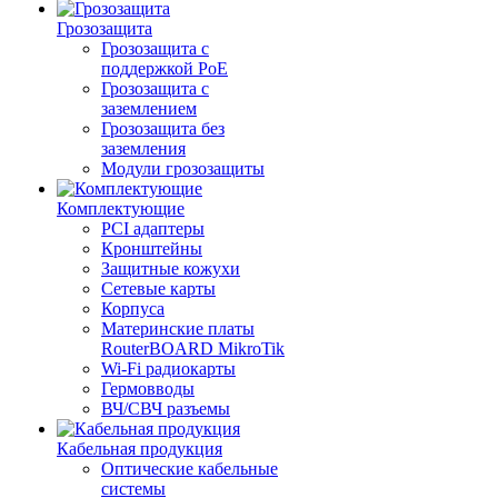
Грозозащита
Грозозащита с
поддержкой PoE
Грозозащита с
заземлением
Грозозащита без
заземления
Модули грозозащиты
Комплектующие
PCI адаптеры
Кронштейны
Защитные кожухи
Сетевые карты
Корпуса
Материнские платы
RouterBOARD MikroTik
Wi-Fi радиокарты
Гермовводы
ВЧ/СВЧ разъемы
Кабельная продукция
Оптические кабельные
системы