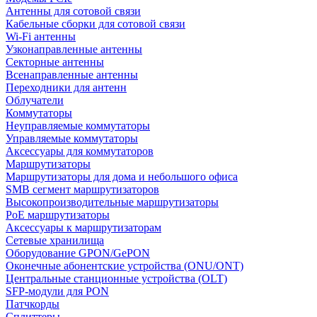
Антенны для сотовой связи
Кабельные сборки для сотовой связи
Wi-Fi антенны
Узконаправленные антенны
Секторные антенны
Всенаправленные антенны
Переходники для антенн
Облучатели
Коммутаторы
Неуправляемые коммутаторы
Управляемые коммутаторы
Аксессуары для коммутаторов
Маршрутизаторы
Маршрутизаторы для дома и небольшого офиса
SMB сегмент маршрутизаторов
Высокопроизводительные маршрутизаторы
PoE маршрутизаторы
Аксессуары к маршрутизаторам
Сетевые хранилища
Оборудование GPON/GePON
Оконечные абонентские устройства (ONU/ONT)
Центральные станционные устройства (OLT)
SFP-модули для PON
Патчкорды
Сплиттеры