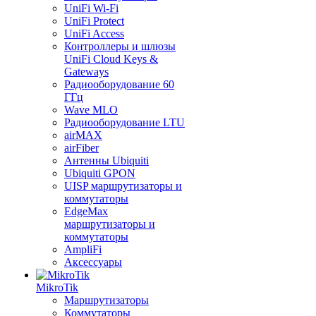
UniFi Wi-Fi
UniFi Protect
UniFi Access
Контроллеры и шлюзы
UniFi Cloud Keys &
Gateways
Радиооборудование 60
ГГц
Wave MLO
Радиооборудование LTU
airMAX
airFiber
Антенны Ubiquiti
Ubiquiti GPON
UISP маршрутизаторы и
коммутаторы
EdgeMax
маршрутизаторы и
коммутаторы
AmpliFi
Аксессуары
MikroTik
Маршрутизаторы
Коммутаторы