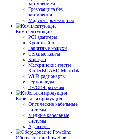
заземлением
Грозозащита без
заземления
Модули грозозащиты
Комплектующие
PCI адаптеры
Кронштейны
Защитные кожухи
Сетевые карты
Корпуса
Материнские платы
RouterBOARD MikroTik
Wi-Fi радиокарты
Гермовводы
ВЧ/СВЧ разъемы
Кабельная продукция
Оптические кабельные
системы
Медные кабельные
системы
Адаптеры
Оборудование Poweline