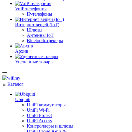
VoIP телефония
IP-телефоны
Интернет вещей (IoT)
Шлюзы
Антенны IoT
Bluetooth-трекеры
Архив
Уцененные товары
Каталог
Ubiquiti
UniFi коммутаторы
UniFi Wi-Fi
UniFi Protect
UniFi Access
Контроллеры и шлюзы
UniFi Cloud Keys &