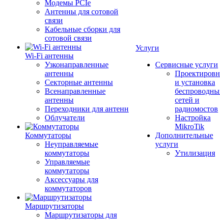
Модемы PCIe
Антенны для сотовой
связи
Кабельные сборки для
сотовой связи
Услуги
Wi-Fi антенны
Узконаправленные
Сервисные услуги
антенны
Проектировн
Секторные антенны
и установка
Всенаправленные
беспроводны
антенны
сетей и
Переходники для антенн
радиомостов
Облучатели
Настройка
MikroTik
Коммутаторы
Дополнительные
Неуправляемые
услуги
коммутаторы
Утилизация
Управляемые
коммутаторы
Аксессуары для
коммутаторов
Маршрутизаторы
Маршрутизаторы для