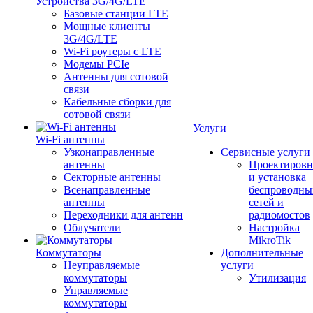
Устройства 3G/4G/LTE
Базовые станции LTE
Мощные клиенты
3G/4G/LTE
Wi-Fi роутеры с LTE
Модемы PCIe
Антенны для сотовой
связи
Кабельные сборки для
сотовой связи
Услуги
Wi-Fi антенны
Узконаправленные
Сервисные услуги
антенны
Проектировн
Секторные антенны
и установка
Всенаправленные
беспроводны
антенны
сетей и
Переходники для антенн
радиомостов
Облучатели
Настройка
MikroTik
Коммутаторы
Дополнительные
Неуправляемые
услуги
коммутаторы
Утилизация
Управляемые
коммутаторы