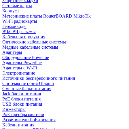
Защитные кожухи
Сетевые карты
Корпуса
Материнские платы RouterBOARD MikroTik
Wi-Fi радиокарты
Гермовводы
ВЧ/СВЧ разъемы
Кабельная продукция
Оптические кабельные системы
Медные кабельные системы
Адаптеры
Оборудование Poweline
Адаптеры Powerline
Адаптеры с Wi-Fi
Электропитание
Источники бесперебойного питания
Системы питания Ubiquiti
Сменные блоки питания
Jack блоки питания
PoE блоки питания
USB блоки питания
Инжекторы
PoE преобразователи
Разветвители PoE-питания
Кабели питания