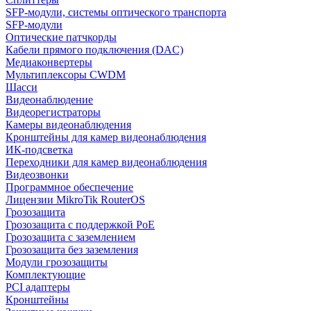
SFP-модули, системы оптического транспорта
SFP-модули
Оптические патчкорды
Кабели прямого подключения (DAC)
Медиаконвертеры
Мультиплексоры CWDM
Шасси
Видеонаблюдение
Видеорегистраторы
Камеры видеонаблюдения
Кронштейны для камер видеонаблюдения
ИК-подсветка
Переходники для камер видеонаблюдения
Видеозвонки
Программное обеспечение
Лицензии MikroTik RouterOS
Грозозащита
Грозозащита с поддержкой PoE
Грозозащита с заземлением
Грозозащита без заземления
Модули грозозащиты
Комплектующие
PCI адаптеры
Кронштейны