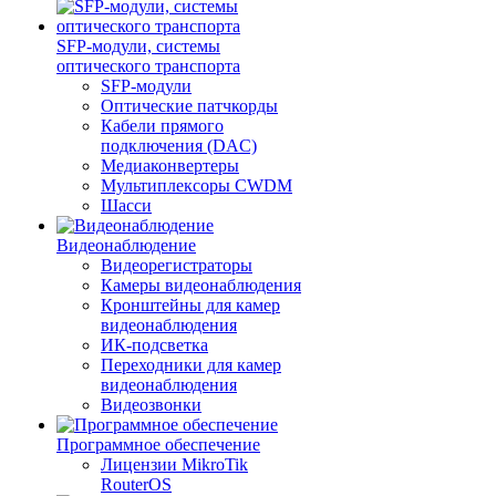
SFP-модули, системы
оптического транспорта
SFP-модули
Оптические патчкорды
Кабели прямого
подключения (DAC)
Медиаконвертеры
Мультиплексоры CWDM
Шасси
Видеонаблюдение
Видеорегистраторы
Камеры видеонаблюдения
Кронштейны для камер
видеонаблюдения
ИК-подсветка
Переходники для камер
видеонаблюдения
Видеозвонки
Программное обеспечение
Лицензии MikroTik
RouterOS