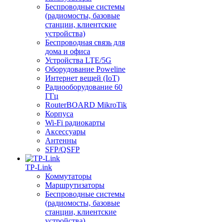
Беспроводные системы
(радиомосты, базовые
станции, клиентские
устройства)
Беспроводная связь для
дома и офиса
Устройства LTE/5G
Оборудование Poweline
Интернет вещей (IoT)
Радиооборудование 60
ГГц
RouterBOARD MikroTik
Корпуса
Wi-Fi радиокарты
Аксессуары
Антенны
SFP/QSFP
TP-Link
Коммутаторы
Маршрутизаторы
Беспроводные системы
(радиомосты, базовые
станции, клиентские
устройства)