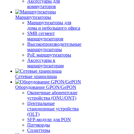
Аксессуары для
коммутаторов
Маршрутизаторы
Маршрутизаторы для
дома и небольшого офиса
SMB сегмент
маршрутизаторов
Высокопроизводительные
маршрутизаторы
PoE маршрутизаторы
Аксессуары к
маршрутизаторам
Сетевые хранилища
Оборудование GPON/GePON
Оконечные абонентские
устройства (ONU/ONT)
Центральные
станционные устройства
(OLT)
SFP-модули для PON
Патчкорды
Сплиттеры