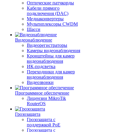
Оптические патчкорды
Кабели прямого
подключения (DAC)
Медиаконвертеры
Мультиплексоры CWDM
Шасси
Видеонаблюдение
Видеорегистраторы
Камеры видеонаблюдения
Кронштейны для камер
видеонаблюдения
ИК-подсветка
Переходники для камер
видеонаблюдения
Видеозвонки
Программное обеспечение
Лицензии MikroTik
RouterOS
Грозозащита
Грозозащита с
поддержкой PoE
Грозозащита с