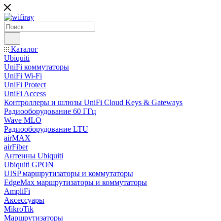
Каталог
Ubiquiti
UniFi коммутаторы
UniFi Wi-Fi
UniFi Protect
UniFi Access
Контроллеры и шлюзы UniFi Cloud Keys & Gateways
Радиооборудование 60 ГГц
Wave MLO
Радиооборудование LTU
airMAX
airFiber
Антенны Ubiquiti
Ubiquiti GPON
UISP маршрутизаторы и коммутаторы
EdgeMax маршрутизаторы и коммутаторы
AmpliFi
Аксессуары
MikroTik
Маршрутизаторы