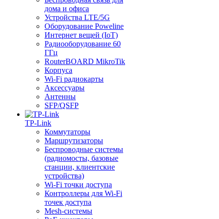
дома и офиса
Устройства LTE/5G
Оборудование Poweline
Интернет вещей (IoT)
Радиооборудование 60
ГГц
RouterBOARD MikroTik
Корпуса
Wi-Fi радиокарты
Аксессуары
Антенны
SFP/QSFP
TP-Link
Коммутаторы
Маршрутизаторы
Беспроводные системы
(радиомосты, базовые
станции, клиентские
устройства)
Wi-Fi точки доступа
Контроллеры для Wi-Fi
точек доступа
Mesh-системы