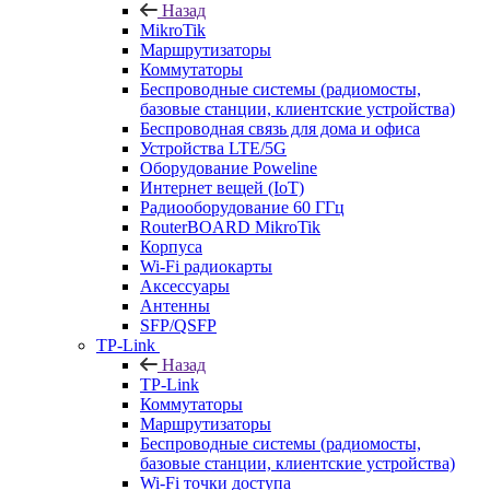
Назад
MikroTik
Маршрутизаторы
Коммутаторы
Беспроводные системы (радиомосты,
базовые станции, клиентские устройства)
Беспроводная связь для дома и офиса
Устройства LTE/5G
Оборудование Poweline
Интернет вещей (IoT)
Радиооборудование 60 ГГц
RouterBOARD MikroTik
Корпуса
Wi-Fi радиокарты
Аксессуары
Антенны
SFP/QSFP
TP-Link
Назад
TP-Link
Коммутаторы
Маршрутизаторы
Беспроводные системы (радиомосты,
базовые станции, клиентские устройства)
Wi-Fi точки доступа