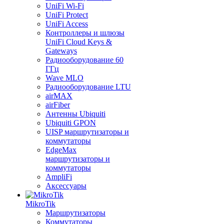
UniFi Wi-Fi
UniFi Protect
UniFi Access
Контроллеры и шлюзы
UniFi Cloud Keys &
Gateways
Радиооборудование 60
ГГц
Wave MLO
Радиооборудование LTU
airMAX
airFiber
Антенны Ubiquiti
Ubiquiti GPON
UISP маршрутизаторы и
коммутаторы
EdgeMax
маршрутизаторы и
коммутаторы
AmpliFi
Аксессуары
MikroTik
Маршрутизаторы
Коммутаторы