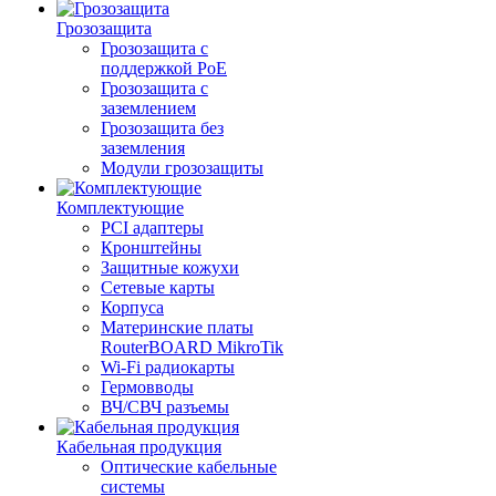
Грозозащита
Грозозащита с
поддержкой PoE
Грозозащита с
заземлением
Грозозащита без
заземления
Модули грозозащиты
Комплектующие
PCI адаптеры
Кронштейны
Защитные кожухи
Сетевые карты
Корпуса
Материнские платы
RouterBOARD MikroTik
Wi-Fi радиокарты
Гермовводы
ВЧ/СВЧ разъемы
Кабельная продукция
Оптические кабельные
системы