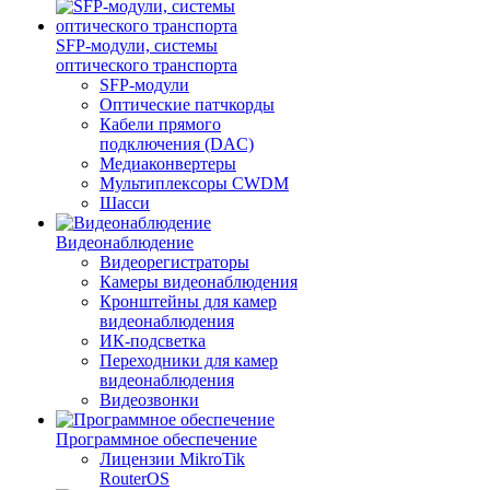
SFP-модули, системы
оптического транспорта
SFP-модули
Оптические патчкорды
Кабели прямого
подключения (DAC)
Медиаконвертеры
Мультиплексоры CWDM
Шасси
Видеонаблюдение
Видеорегистраторы
Камеры видеонаблюдения
Кронштейны для камер
видеонаблюдения
ИК-подсветка
Переходники для камер
видеонаблюдения
Видеозвонки
Программное обеспечение
Лицензии MikroTik
RouterOS