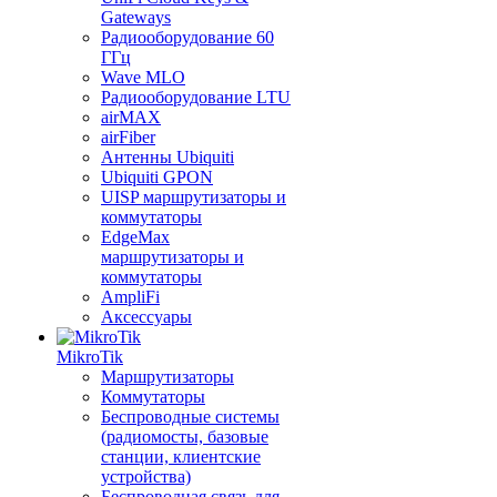
Gateways
Радиооборудование 60
ГГц
Wave MLO
Радиооборудование LTU
airMAX
airFiber
Антенны Ubiquiti
Ubiquiti GPON
UISP маршрутизаторы и
коммутаторы
EdgeMax
маршрутизаторы и
коммутаторы
AmpliFi
Аксессуары
MikroTik
Маршрутизаторы
Коммутаторы
Беспроводные системы
(радиомосты, базовые
станции, клиентские
устройства)
Беспроводная связь для