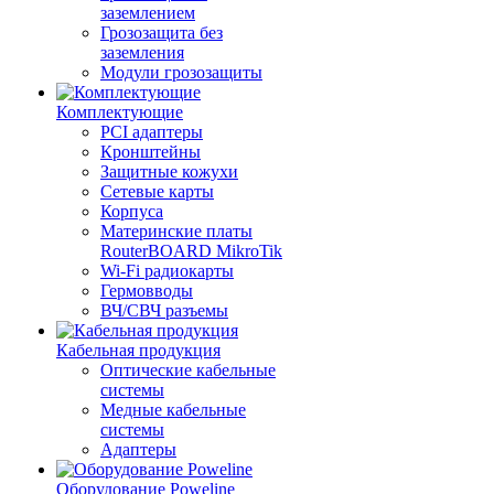
заземлением
Грозозащита без
заземления
Модули грозозащиты
Комплектующие
PCI адаптеры
Кронштейны
Защитные кожухи
Сетевые карты
Корпуса
Материнские платы
RouterBOARD MikroTik
Wi-Fi радиокарты
Гермовводы
ВЧ/СВЧ разъемы
Кабельная продукция
Оптические кабельные
системы
Медные кабельные
системы
Адаптеры
Оборудование Poweline