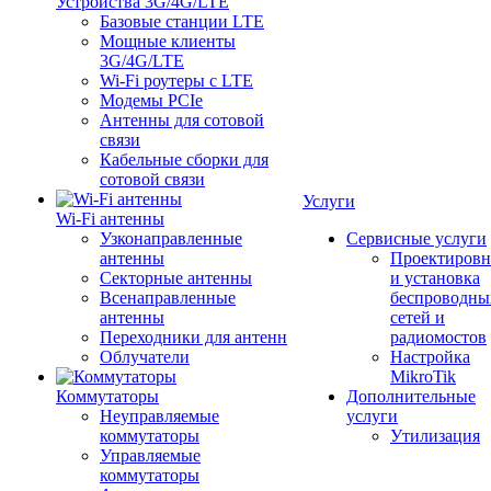
Устройства 3G/4G/LTE
Базовые станции LTE
Мощные клиенты
3G/4G/LTE
Wi-Fi роутеры с LTE
Модемы PCIe
Антенны для сотовой
связи
Кабельные сборки для
сотовой связи
Услуги
Wi-Fi антенны
Узконаправленные
Сервисные услуги
антенны
Проектировн
Секторные антенны
и установка
Всенаправленные
беспроводны
антенны
сетей и
Переходники для антенн
радиомостов
Облучатели
Настройка
MikroTik
Коммутаторы
Дополнительные
Неуправляемые
услуги
коммутаторы
Утилизация
Управляемые
коммутаторы