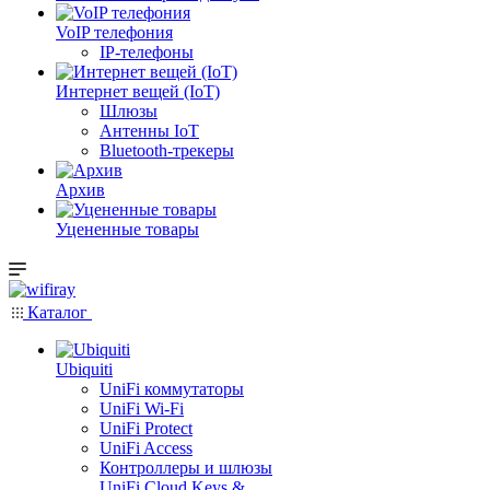
VoIP телефония
IP-телефоны
Интернет вещей (IoT)
Шлюзы
Антенны IoT
Bluetooth-трекеры
Архив
Уцененные товары
Каталог
Ubiquiti
UniFi коммутаторы
UniFi Wi-Fi
UniFi Protect
UniFi Access
Контроллеры и шлюзы
UniFi Cloud Keys &