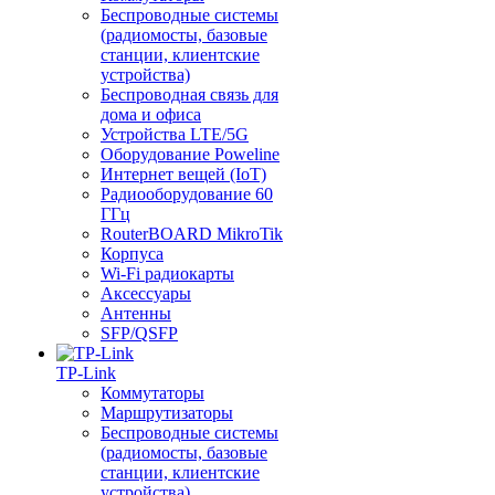
Беспроводные системы
(радиомосты, базовые
станции, клиентские
устройства)
Беспроводная связь для
дома и офиса
Устройства LTE/5G
Оборудование Poweline
Интернет вещей (IoT)
Радиооборудование 60
ГГц
RouterBOARD MikroTik
Корпуса
Wi-Fi радиокарты
Аксессуары
Антенны
SFP/QSFP
TP-Link
Коммутаторы
Маршрутизаторы
Беспроводные системы
(радиомосты, базовые
станции, клиентские
устройства)