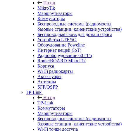
Назад
MikroTik
Маршрутизаторы
Коммутаторы
Беспроводные системы (радиомосты,
базовые станции, клиентские устройства)
Беспроводная связь для дома и офиса
Устройства LTE/5G
Оборудование Poweline
Интернет вещей (IoT)
Радиооборудование 60 ГГц
RouterBOARD MikroTik
Корпуса
Wi-Fi радиокарты
Аксессуары
Антенны
SFP/QSFP
TP-Link
Назад
TP-Link
Коммутаторы
Маршрутизаторы
Беспроводные системы (радиомосты,
базовые станции, клиентские устройства)
Wi-Fi точки доступа