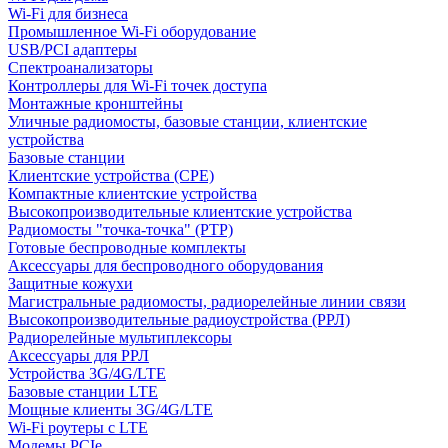
Wi-Fi для бизнеса
Промышленное Wi-Fi оборудование
USB/PCI адаптеры
Cпектроанализаторы
Контроллеры для Wi-Fi точек доступа
Монтажные кронштейны
Уличные радиомосты, базовые станции, клиентские
устройства
Базовые станции
Клиентские устройства (CPE)
Компактные клиентские устройства
Высокопроизводительные клиентские устройства
Радиомосты "точка-точка" (PTP)
Готовые беспроводные комплекты
Аксессуары для беспроводного оборудования
Защитные кожухи
Магистральные радиомосты, радиорелейные линии связи
Высокопроизводительные радиоустройства (РРЛ)
Радиорелейные мультиплексоры
Аксессуары для РРЛ
Устройства 3G/4G/LTE
Базовые станции LTE
Мощные клиенты 3G/4G/LTE
Wi-Fi роутеры с LTE
Модемы PCIe