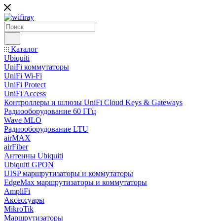
Каталог
Ubiquiti
UniFi коммутаторы
UniFi Wi-Fi
UniFi Protect
UniFi Access
Контроллеры и шлюзы UniFi Cloud Keys & Gateways
Радиооборудование 60 ГГц
Wave MLO
Радиооборудование LTU
airMAX
airFiber
Антенны Ubiquiti
Ubiquiti GPON
UISP маршрутизаторы и коммутаторы
EdgeMax маршрутизаторы и коммутаторы
AmpliFi
Аксессуары
MikroTik
Маршрутизаторы