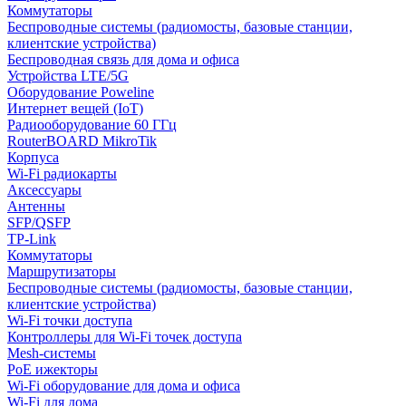
Коммутаторы
Беспроводные системы (радиомосты, базовые станции,
клиентские устройства)
Беспроводная связь для дома и офиса
Устройства LTE/5G
Оборудование Poweline
Интернет вещей (IoT)
Радиооборудование 60 ГГц
RouterBOARD MikroTik
Корпуса
Wi-Fi радиокарты
Аксессуары
Антенны
SFP/QSFP
TP-Link
Коммутаторы
Маршрутизаторы
Беспроводные системы (радиомосты, базовые станции,
клиентские устройства)
Wi-Fi точки доступа
Контроллеры для Wi-Fi точек доступа
Mesh-системы
PoE ижекторы
Wi-Fi оборудование для дома и офиса
Wi-Fi для дома