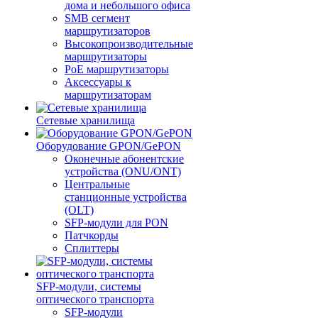
дома и небольшого офиса
SMB сегмент
маршрутизаторов
Высокопроизводительные
маршрутизаторы
PoE маршрутизаторы
Аксессуары к
маршрутизаторам
Сетевые хранилища
Оборудование GPON/GePON
Оконечные абонентские
устройства (ONU/ONT)
Центральные
станционные устройства
(OLT)
SFP-модули для PON
Патчкорды
Сплиттеры
SFP-модули, системы
оптического транспорта
SFP-модули