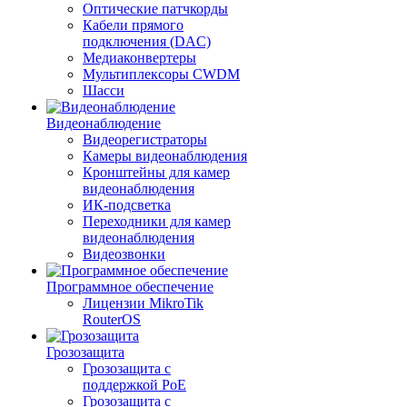
Оптические патчкорды
Кабели прямого
подключения (DAC)
Медиаконвертеры
Мультиплексоры CWDM
Шасси
Видеонаблюдение
Видеорегистраторы
Камеры видеонаблюдения
Кронштейны для камер
видеонаблюдения
ИК-подсветка
Переходники для камер
видеонаблюдения
Видеозвонки
Программное обеспечение
Лицензии MikroTik
RouterOS
Грозозащита
Грозозащита с
поддержкой PoE
Грозозащита с