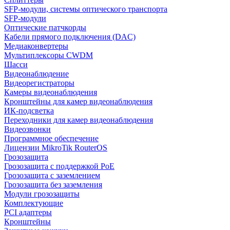
SFP-модули, системы оптического транспорта
SFP-модули
Оптические патчкорды
Кабели прямого подключения (DAC)
Медиаконвертеры
Мультиплексоры CWDM
Шасси
Видеонаблюдение
Видеорегистраторы
Камеры видеонаблюдения
Кронштейны для камер видеонаблюдения
ИК-подсветка
Переходники для камер видеонаблюдения
Видеозвонки
Программное обеспечение
Лицензии MikroTik RouterOS
Грозозащита
Грозозащита с поддержкой PoE
Грозозащита с заземлением
Грозозащита без заземления
Модули грозозащиты
Комплектующие
PCI адаптеры
Кронштейны