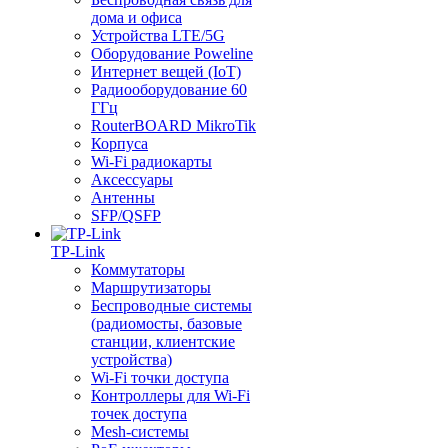
дома и офиса
Устройства LTE/5G
Оборудование Poweline
Интернет вещей (IoT)
Радиооборудование 60
ГГц
RouterBOARD MikroTik
Корпуса
Wi-Fi радиокарты
Аксессуары
Антенны
SFP/QSFP
TP-Link
Коммутаторы
Маршрутизаторы
Беспроводные системы
(радиомосты, базовые
станции, клиентские
устройства)
Wi-Fi точки доступа
Контроллеры для Wi-Fi
точек доступа
Mesh-системы