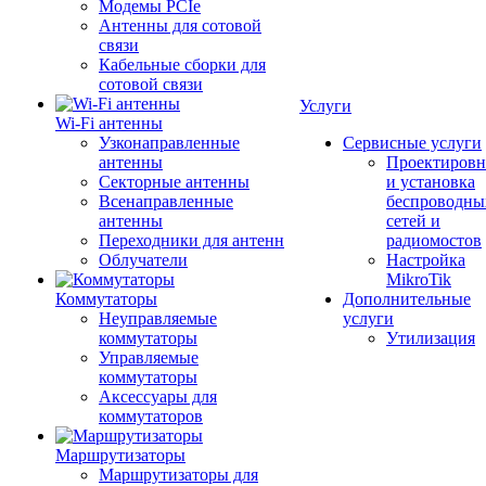
Модемы PCIe
Антенны для сотовой
связи
Кабельные сборки для
сотовой связи
Услуги
Wi-Fi антенны
Узконаправленные
Сервисные услуги
антенны
Проектировн
Секторные антенны
и установка
Всенаправленные
беспроводны
антенны
сетей и
Переходники для антенн
радиомостов
Облучатели
Настройка
MikroTik
Коммутаторы
Дополнительные
Неуправляемые
услуги
коммутаторы
Утилизация
Управляемые
коммутаторы
Аксессуары для
коммутаторов
Маршрутизаторы
Маршрутизаторы для