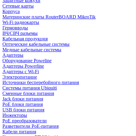
Защитные кожухи
Сетевые карты
Корпуса
Материнские платы RouterBOARD MikroTik
Wi-Fi радиокарты
Гермовводы
ВЧ/СВЧ разъемы
Кабельная продукция
Оптические кабельные системы
Медные кабельные системы
Адаптеры
Оборудование Poweline
Адаптеры Powerline
Адаптеры с Wi-Fi
Электропитание
Источники бесперебойного питания
Системы питания Ubiquiti
Сменные блоки питания
Jack блоки питания
PoE блоки питания
USB блоки питания
Инжекторы
PoE преобразователи
Разветвители PoE-питания
Кабели питания