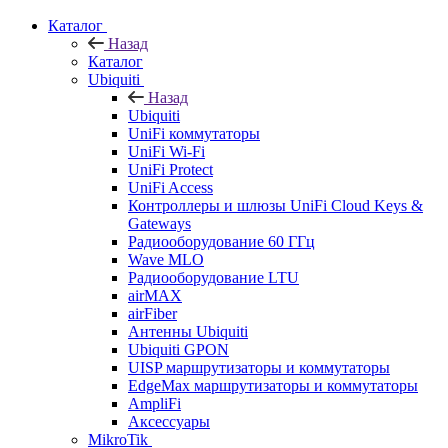
Каталог
Назад
Каталог
Ubiquiti
Назад
Ubiquiti
UniFi коммутаторы
UniFi Wi-Fi
UniFi Protect
UniFi Access
Контроллеры и шлюзы UniFi Cloud Keys &
Gateways
Радиооборудование 60 ГГц
Wave MLO
Радиооборудование LTU
airMAX
airFiber
Антенны Ubiquiti
Ubiquiti GPON
UISP маршрутизаторы и коммутаторы
EdgeMax маршрутизаторы и коммутаторы
AmpliFi
Аксессуары
MikroTik