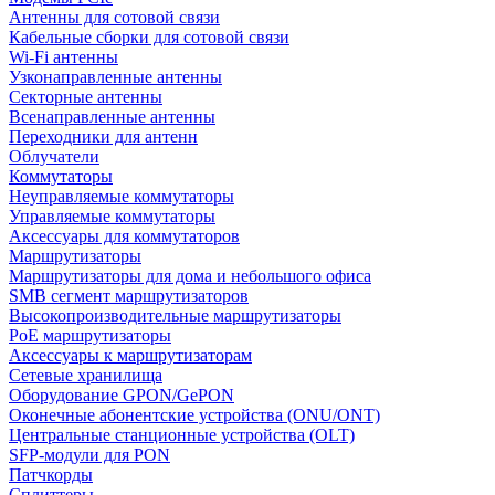
Антенны для сотовой связи
Кабельные сборки для сотовой связи
Wi-Fi антенны
Узконаправленные антенны
Секторные антенны
Всенаправленные антенны
Переходники для антенн
Облучатели
Коммутаторы
Неуправляемые коммутаторы
Управляемые коммутаторы
Аксессуары для коммутаторов
Маршрутизаторы
Маршрутизаторы для дома и небольшого офиса
SMB сегмент маршрутизаторов
Высокопроизводительные маршрутизаторы
PoE маршрутизаторы
Аксессуары к маршрутизаторам
Сетевые хранилища
Оборудование GPON/GePON
Оконечные абонентские устройства (ONU/ONT)
Центральные станционные устройства (OLT)
SFP-модули для PON
Патчкорды
Сплиттеры