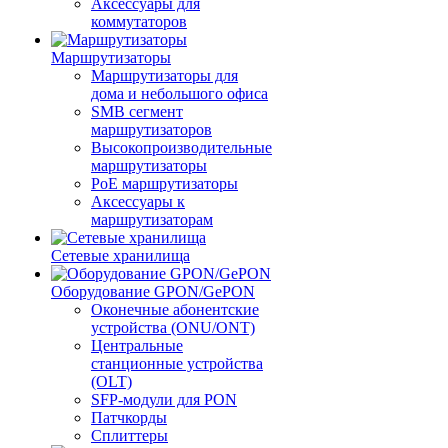
Аксессуары для
коммутаторов
Маршрутизаторы
Маршрутизаторы для
дома и небольшого офиса
SMB сегмент
маршрутизаторов
Высокопроизводительные
маршрутизаторы
PoE маршрутизаторы
Аксессуары к
маршрутизаторам
Сетевые хранилища
Оборудование GPON/GePON
Оконечные абонентские
устройства (ONU/ONT)
Центральные
станционные устройства
(OLT)
SFP-модули для PON
Патчкорды
Сплиттеры