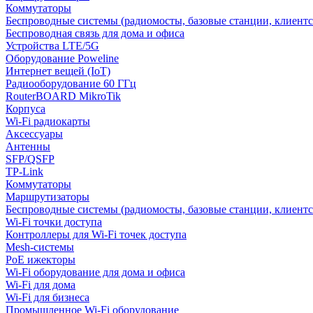
Коммутаторы
Беспроводные системы (радиомосты, базовые станции, клиентс
Беспроводная связь для дома и офиса
Устройства LTE/5G
Оборудование Poweline
Интернет вещей (IoT)
Радиооборудование 60 ГГц
RouterBOARD MikroTik
Корпуса
Wi-Fi радиокарты
Аксессуары
Антенны
SFP/QSFP
TP-Link
Коммутаторы
Маршрутизаторы
Беспроводные системы (радиомосты, базовые станции, клиентс
Wi-Fi точки доступа
Контроллеры для Wi-Fi точек доступа
Mesh-системы
PoE ижекторы
Wi-Fi оборудование для дома и офиса
Wi-Fi для дома
Wi-Fi для бизнеса
Промышленное Wi-Fi оборудование