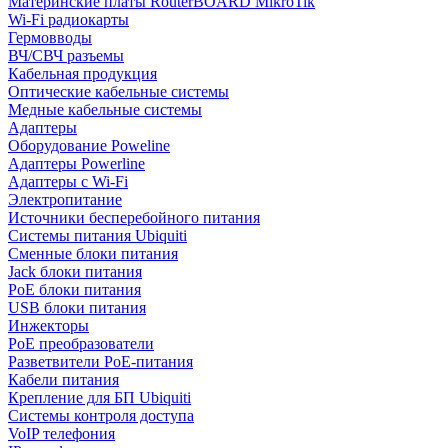
Материнские платы RouterBOARD MikroTik
Wi-Fi радиокарты
Гермовводы
ВЧ/СВЧ разъемы
Кабельная продукция
Оптические кабельные системы
Медные кабельные системы
Адаптеры
Оборудование Poweline
Адаптеры Powerline
Адаптеры с Wi-Fi
Электропитание
Источники бесперебойного питания
Системы питания Ubiquiti
Сменные блоки питания
Jack блоки питания
PoE блоки питания
USB блоки питания
Инжекторы
PoE преобразователи
Разветвители PoE-питания
Кабели питания
Крепление для БП Ubiquiti
Системы контроля доступа
VoIP телефония