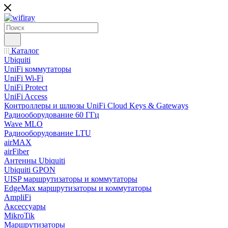
Каталог
Ubiquiti
UniFi коммутаторы
UniFi Wi-Fi
UniFi Protect
UniFi Access
Контроллеры и шлюзы UniFi Cloud Keys & Gateways
Радиооборудование 60 ГГц
Wave MLO
Радиооборудование LTU
airMAX
airFiber
Антенны Ubiquiti
Ubiquiti GPON
UISP маршрутизаторы и коммутаторы
EdgeMax маршрутизаторы и коммутаторы
AmpliFi
Аксессуары
MikroTik
Маршрутизаторы