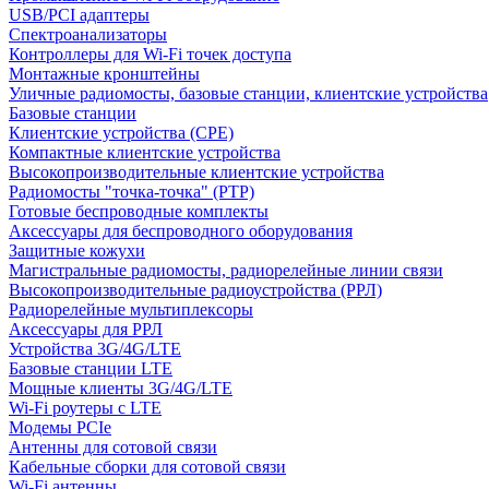
USB/PCI адаптеры
Cпектроанализаторы
Контроллеры для Wi-Fi точек доступа
Монтажные кронштейны
Уличные радиомосты, базовые станции, клиентские устройства
Базовые станции
Клиентские устройства (CPE)
Компактные клиентские устройства
Высокопроизводительные клиентские устройства
Радиомосты "точка-точка" (PTP)
Готовые беспроводные комплекты
Аксессуары для беспроводного оборудования
Защитные кожухи
Магистральные радиомосты, радиорелейные линии связи
Высокопроизводительные радиоустройства (РРЛ)
Радиорелейные мультиплексоры
Аксессуары для РРЛ
Устройства 3G/4G/LTE
Базовые станции LTE
Мощные клиенты 3G/4G/LTE
Wi-Fi роутеры с LTE
Модемы PCIe
Антенны для сотовой связи
Кабельные сборки для сотовой связи
Wi-Fi антенны