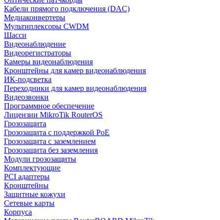
Кабели прямого подключения (DAC)
Медиаконвертеры
Мультиплексоры CWDM
Шасси
Видеонаблюдение
Видеорегистраторы
Камеры видеонаблюдения
Кронштейны для камер видеонаблюдения
ИК-подсветка
Переходники для камер видеонаблюдения
Видеозвонки
Программное обеспечение
Лицензии MikroTik RouterOS
Грозозащита
Грозозащита с поддержкой PoE
Грозозащита с заземлением
Грозозащита без заземления
Модули грозозащиты
Комплектующие
PCI адаптеры
Кронштейны
Защитные кожухи
Сетевые карты
Корпуса