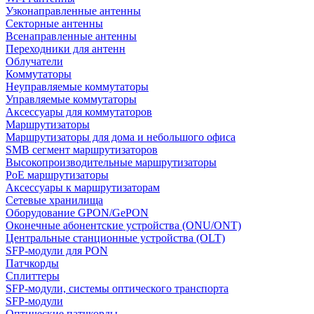
Узконаправленные антенны
Секторные антенны
Всенаправленные антенны
Переходники для антенн
Облучатели
Коммутаторы
Неуправляемые коммутаторы
Управляемые коммутаторы
Аксессуары для коммутаторов
Маршрутизаторы
Маршрутизаторы для дома и небольшого офиса
SMB сегмент маршрутизаторов
Высокопроизводительные маршрутизаторы
PoE маршрутизаторы
Аксессуары к маршрутизаторам
Сетевые хранилища
Оборудование GPON/GePON
Оконечные абонентские устройства (ONU/ONT)
Центральные станционные устройства (OLT)
SFP-модули для PON
Патчкорды
Сплиттеры
SFP-модули, системы оптического транспорта
SFP-модули
Оптические патчкорды