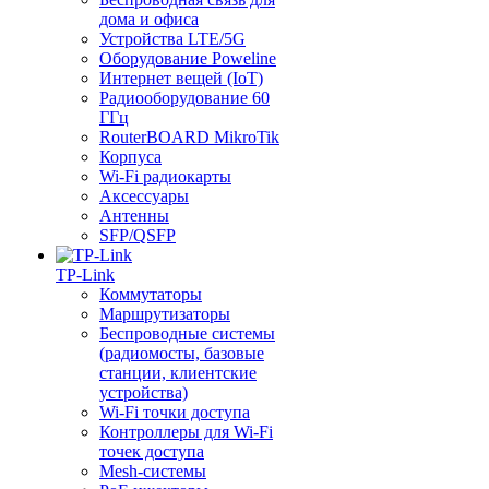
дома и офиса
Устройства LTE/5G
Оборудование Poweline
Интернет вещей (IoT)
Радиооборудование 60
ГГц
RouterBOARD MikroTik
Корпуса
Wi-Fi радиокарты
Аксессуары
Антенны
SFP/QSFP
TP-Link
Коммутаторы
Маршрутизаторы
Беспроводные системы
(радиомосты, базовые
станции, клиентские
устройства)
Wi-Fi точки доступа
Контроллеры для Wi-Fi
точек доступа
Mesh-системы