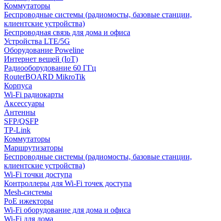
Коммутаторы
Беспроводные системы (радиомосты, базовые станции,
клиентские устройства)
Беспроводная связь для дома и офиса
Устройства LTE/5G
Оборудование Poweline
Интернет вещей (IoT)
Радиооборудование 60 ГГц
RouterBOARD MikroTik
Корпуса
Wi-Fi радиокарты
Аксессуары
Антенны
SFP/QSFP
TP-Link
Коммутаторы
Маршрутизаторы
Беспроводные системы (радиомосты, базовые станции,
клиентские устройства)
Wi-Fi точки доступа
Контроллеры для Wi-Fi точек доступа
Mesh-системы
PoE ижекторы
Wi-Fi оборудование для дома и офиса
Wi-Fi для дома