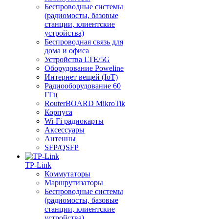
Беспроводные системы
(радиомосты, базовые
станции, клиентские
устройства)
Беспроводная связь для
дома и офиса
Устройства LTE/5G
Оборудование Poweline
Интернет вещей (IoT)
Радиооборудование 60
ГГц
RouterBOARD MikroTik
Корпуса
Wi-Fi радиокарты
Аксессуары
Антенны
SFP/QSFP
TP-Link
Коммутаторы
Маршрутизаторы
Беспроводные системы
(радиомосты, базовые
станции, клиентские
устройства)