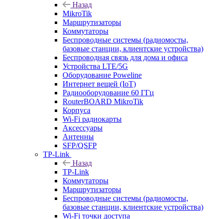
Назад
MikroTik
Маршрутизаторы
Коммутаторы
Беспроводные системы (радиомосты,
базовые станции, клиентские устройства)
Беспроводная связь для дома и офиса
Устройства LTE/5G
Оборудование Poweline
Интернет вещей (IoT)
Радиооборудование 60 ГГц
RouterBOARD MikroTik
Корпуса
Wi-Fi радиокарты
Аксессуары
Антенны
SFP/QSFP
TP-Link
Назад
TP-Link
Коммутаторы
Маршрутизаторы
Беспроводные системы (радиомосты,
базовые станции, клиентские устройства)
Wi-Fi точки доступа