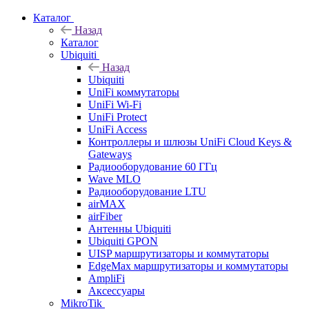
Каталог
Назад
Каталог
Ubiquiti
Назад
Ubiquiti
UniFi коммутаторы
UniFi Wi-Fi
UniFi Protect
UniFi Access
Контроллеры и шлюзы UniFi Cloud Keys &
Gateways
Радиооборудование 60 ГГц
Wave MLO
Радиооборудование LTU
airMAX
airFiber
Антенны Ubiquiti
Ubiquiti GPON
UISP маршрутизаторы и коммутаторы
EdgeMax маршрутизаторы и коммутаторы
AmpliFi
Аксессуары
MikroTik