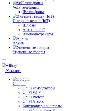
VoIP телефония
IP-телефоны
Интернет вещей (IoT)
Шлюзы
Антенны IoT
Bluetooth-трекеры
Архив
Уцененные товары
Каталог
Ubiquiti
UniFi коммутаторы
UniFi Wi-Fi
UniFi Protect
UniFi Access
Контроллеры и шлюзы
UniFi Cloud Keys &