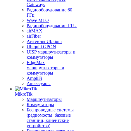
Gateways
Радиооборудование 60
ГГц
Wave MLO
Радиооборудование LTU
airMAX
airFiber
Антенны Ubiquiti
Ubiquiti GPON
UISP маршрутизаторы и
коммутаторы
EdgeMax
маршрутизаторы и
коммутаторы
AmpliFi
Аксессуары
MikroTik
Маршрутизаторы
Коммутаторы
Беспроводные системы
(радиомосты, базовые
станции, клиентские
устройства)
Беспроводная связь для