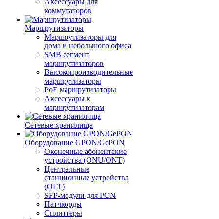
Аксессуары для
коммутаторов
Маршрутизаторы
Маршрутизаторы для
дома и небольшого офиса
SMB сегмент
маршрутизаторов
Высокопроизводительные
маршрутизаторы
PoE маршрутизаторы
Аксессуары к
маршрутизаторам
Сетевые хранилища
Оборудование GPON/GePON
Оконечные абонентские
устройства (ONU/ONT)
Центральные
станционные устройства
(OLT)
SFP-модули для PON
Патчкорды
Сплиттеры