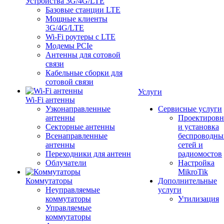
Устройства 3G/4G/LTE
Базовые станции LTE
Мощные клиенты
3G/4G/LTE
Wi-Fi роутеры с LTE
Модемы PCIe
Антенны для сотовой
связи
Кабельные сборки для
сотовой связи
Услуги
Wi-Fi антенны
Узконаправленные
Сервисные услуги
антенны
Проектировн
Секторные антенны
и установка
Всенаправленные
беспроводны
антенны
сетей и
Переходники для антенн
радиомостов
Облучатели
Настройка
MikroTik
Коммутаторы
Дополнительные
Неуправляемые
услуги
коммутаторы
Утилизация
Управляемые
коммутаторы