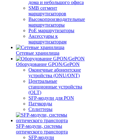
дома и небольшого офиса
SMB сегмент
маршрутизаторов
Высокопроизводительные
маршрутизаторы
PoE маршрутизаторы
Аксессуары к
маршрутизаторам
Сетевые хранилища
Оборудование GPON/GePON
Оконечные абонентские
устройства (ONU/ONT)
Центральные
станционные устройства
(OLT)
SFP-модули для PON
Патчкорды
Сплиттеры
SFP-модули, системы
оптического транспорта
SFP-модули