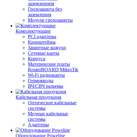
заземлением
Грозозащита без
заземления
Модули грозозащиты
Комплектующие
PCI адаптеры
Кронштейны
Защитные кожухи
Сетевые карты
Корпуса
Материнские платы
RouterBOARD MikroTik
Wi-Fi радиокарты
Гермовводы
ВЧ/СВЧ разъемы
Кабельная продукция
Оптические кабельные
системы
Медные кабельные
системы
Адаптеры
Оборудование Poweline