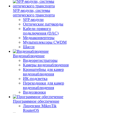
SFP-модули, системы
оптического транспорта
SFP-модули
Оптические патчкорды
Кабели прямого
подключения (DAC)
Медиаконвертеры
Мультиплексоры CWDM
Шасси
Видеонаблюдение
Видеорегистраторы
Камеры видеонаблюдения
Кронштейны для камер
видеонаблюдения
ИК-подсветка
Переходники для камер
видеонаблюдения
Видеозвонки
Программное обеспечение
Лицензии MikroTik
RouterOS