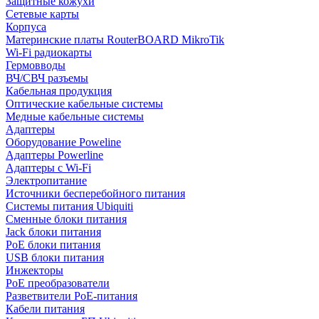
Защитные кожухи
Сетевые карты
Корпуса
Материнские платы RouterBOARD MikroTik
Wi-Fi радиокарты
Гермовводы
ВЧ/СВЧ разъемы
Кабельная продукция
Оптические кабельные системы
Медные кабельные системы
Адаптеры
Оборудование Poweline
Адаптеры Powerline
Адаптеры с Wi-Fi
Электропитание
Источники бесперебойного питания
Системы питания Ubiquiti
Сменные блоки питания
Jack блоки питания
PoE блоки питания
USB блоки питания
Инжекторы
PoE преобразователи
Разветвители PoE-питания
Кабели питания