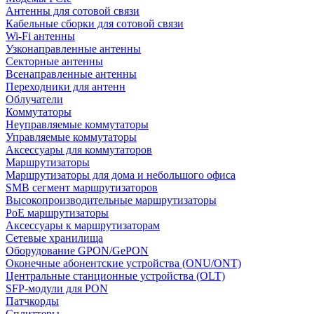
Антенны для сотовой связи
Кабельные сборки для сотовой связи
Wi-Fi антенны
Узконаправленные антенны
Секторные антенны
Всенаправленные антенны
Переходники для антенн
Облучатели
Коммутаторы
Неуправляемые коммутаторы
Управляемые коммутаторы
Аксессуары для коммутаторов
Маршрутизаторы
Маршрутизаторы для дома и небольшого офиса
SMB сегмент маршрутизаторов
Высокопроизводительные маршрутизаторы
PoE маршрутизаторы
Аксессуары к маршрутизаторам
Сетевые хранилища
Оборудование GPON/GePON
Оконечные абонентские устройства (ONU/ONT)
Центральные станционные устройства (OLT)
SFP-модули для PON
Патчкорды
Сплиттеры