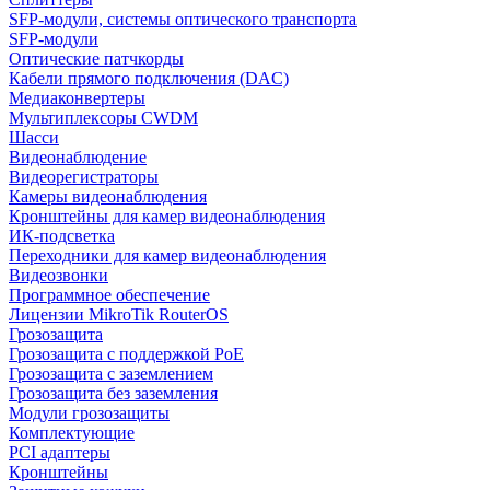
SFP-модули, системы оптического транспорта
SFP-модули
Оптические патчкорды
Кабели прямого подключения (DAC)
Медиаконвертеры
Мультиплексоры CWDM
Шасси
Видеонаблюдение
Видеорегистраторы
Камеры видеонаблюдения
Кронштейны для камер видеонаблюдения
ИК-подсветка
Переходники для камер видеонаблюдения
Видеозвонки
Программное обеспечение
Лицензии MikroTik RouterOS
Грозозащита
Грозозащита с поддержкой PoE
Грозозащита с заземлением
Грозозащита без заземления
Модули грозозащиты
Комплектующие
PCI адаптеры
Кронштейны