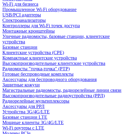
Wi-Fi для бизнеса
Промышленное Wi-Fi оборудование
USB/PCI адаптеры
Cпектроанализаторы
Контроллеры для Wi-Fi точек доступа
Монтажные кронштейны
Уличные радиомосты, базовые станции, клиентские
устройства
Базовые станции
Клиентские устройства (CPE)
Компактные клиентские устройства
Высокопроизводительные клиентские устройства
Радиомосты "точка-точка" (PTP)
Готовые беспроводные комплекты
Аксессуары для беспроводного оборудования
Защитные кожухи
Магистральные радиомосты, радиорелейные линии связи
Высокопроизводительные радиоустройства (РРЛ)
Радиорелейные мультиплексоры
Аксессуары для РРЛ
Устройства 3G/4G/LTE
Базовые станции LTE
Мощные клиенты 3G/4G/LTE
Wi-Fi роутеры с LTE
Модемы PCIe