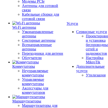
Модемы PCIe
Антенны для сотовой
связи
Кабельные сборки для
сотовой связи
Услуги
Wi-Fi антенны
Узконаправленные
Сервисные услуги
антенны
Проектировн
Секторные антенны
и установка
Всенаправленные
беспроводны
антенны
сетей и
Переходники для антенн
радиомостов
Облучатели
Настройка
MikroTik
Коммутаторы
Дополнительные
Неуправляемые
услуги
коммутаторы
Утилизация
Управляемые
коммутаторы
Аксессуары для
коммутаторов
Маршрутизаторы
Маршрутизаторы для