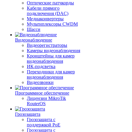
Оптические патчкорды
Кабели прямого
подключения (DAC)
Медиаконвертеры
Мультиплексоры CWDM
Шасси
Видеонаблюдение
Видеорегистраторы
Камеры видеонаблюдения
Кронштейны для камер
видеонаблюдения
ИК-подсветка
Переходники для камер
видеонаблюдения
Видеозвонки
Программное обеспечение
Лицензии MikroTik
RouterOS
Грозозащита
Грозозащита с
поддержкой PoE
Грозозащита с