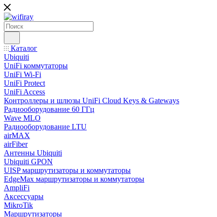
Каталог
Ubiquiti
UniFi коммутаторы
UniFi Wi-Fi
UniFi Protect
UniFi Access
Контроллеры и шлюзы UniFi Cloud Keys & Gateways
Радиооборудование 60 ГГц
Wave MLO
Радиооборудование LTU
airMAX
airFiber
Антенны Ubiquiti
Ubiquiti GPON
UISP маршрутизаторы и коммутаторы
EdgeMax маршрутизаторы и коммутаторы
AmpliFi
Аксессуары
MikroTik
Маршрутизаторы