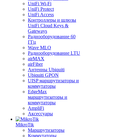
UniFi Wi-Fi
UniFi Protect
UniFi Access
Контроллеры и шлюзы
UniFi Cloud Keys &
Gateways
Радиооборудование 60
ГГц
Wave MLO
Радиооборудование LTU
airMAX
airFiber
Антенны Ubiquiti
Ubiquiti GPON
UISP маршрутизаторы и
коммутаторы
EdgeMax
маршрутизаторы и
коммутаторы
AmpliFi
Аксессуары
MikroTik
Маршрутизаторы
Коммутаторы