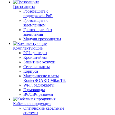
Грозозащита
Грозозащита с
поддержкой PoE
Грозозащита с
заземлением
Грозозащита без
заземления
Модули грозозащиты
Комплектующие
PCI адаптеры
Кронштейны
Защитные кожухи
Сетевые карты
Корпуса
Материнские платы
RouterBOARD MikroTik
Wi-Fi радиокарты
Гермовводы
ВЧ/СВЧ разъемы
Кабельная продукция
Оптические кабельные
системы