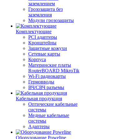
заземлением
Грозозащита без
заземления
Модули грозозащиты
Комплектующие
PCI адаптеры
Кронштейны
Защитные кожухи
Сетевые карты
Корпуса
Материнские платы
RouterBOARD MikroTik
Wi-Fi радиокарты
Гермовводы
ВЧ/СВЧ разъемы
Кабельная продукция
Оптические кабельные
системы
Медные кабельные
системы
Адаптеры
Оборудование Poweline