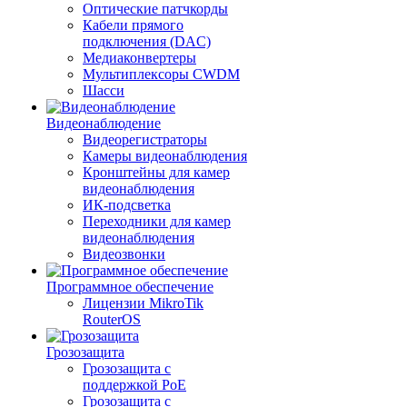
Оптические патчкорды
Кабели прямого
подключения (DAC)
Медиаконвертеры
Мультиплексоры CWDM
Шасси
Видеонаблюдение
Видеорегистраторы
Камеры видеонаблюдения
Кронштейны для камер
видеонаблюдения
ИК-подсветка
Переходники для камер
видеонаблюдения
Видеозвонки
Программное обеспечение
Лицензии MikroTik
RouterOS
Грозозащита
Грозозащита с
поддержкой PoE
Грозозащита с