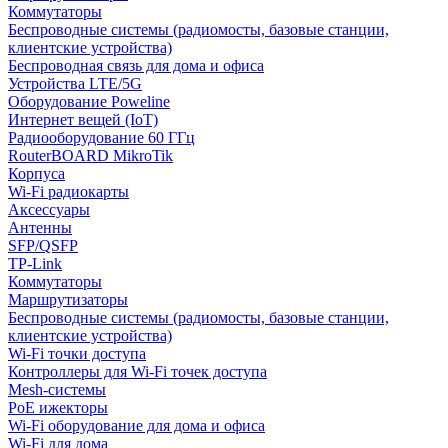
Коммутаторы
Беспроводные системы (радиомосты, базовые станции,
клиентские устройства)
Беспроводная связь для дома и офиса
Устройства LTE/5G
Оборудование Poweline
Интернет вещей (IoT)
Радиооборудование 60 ГГц
RouterBOARD MikroTik
Корпуса
Wi-Fi радиокарты
Аксессуары
Антенны
SFP/QSFP
TP-Link
Коммутаторы
Маршрутизаторы
Беспроводные системы (радиомосты, базовые станции,
клиентские устройства)
Wi-Fi точки доступа
Контроллеры для Wi-Fi точек доступа
Mesh-системы
PoE ижекторы
Wi-Fi оборудование для дома и офиса
Wi-Fi для дома