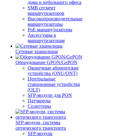
дома и небольшого офиса
SMB сегмент
маршрутизаторов
Высокопроизводительные
маршрутизаторы
PoE маршрутизаторы
Аксессуары к
маршрутизаторам
Сетевые хранилища
Оборудование GPON/GePON
Оконечные абонентские
устройства (ONU/ONT)
Центральные
станционные устройства
(OLT)
SFP-модули для PON
Патчкорды
Сплиттеры
SFP-модули, системы
оптического транспорта
SFP-модули