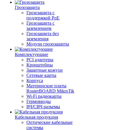
Грозозащита
Грозозащита с
поддержкой PoE
Грозозащита с
заземлением
Грозозащита без
заземления
Модули грозозащиты
Комплектующие
PCI адаптеры
Кронштейны
Защитные кожухи
Сетевые карты
Корпуса
Материнские платы
RouterBOARD MikroTik
Wi-Fi радиокарты
Гермовводы
ВЧ/СВЧ разъемы
Кабельная продукция
Оптические кабельные
системы