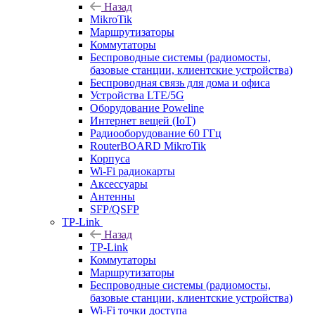
Назад
MikroTik
Маршрутизаторы
Коммутаторы
Беспроводные системы (радиомосты,
базовые станции, клиентские устройства)
Беспроводная связь для дома и офиса
Устройства LTE/5G
Оборудование Poweline
Интернет вещей (IoT)
Радиооборудование 60 ГГц
RouterBOARD MikroTik
Корпуса
Wi-Fi радиокарты
Аксессуары
Антенны
SFP/QSFP
TP-Link
Назад
TP-Link
Коммутаторы
Маршрутизаторы
Беспроводные системы (радиомосты,
базовые станции, клиентские устройства)
Wi-Fi точки доступа