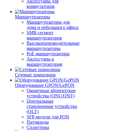
Аксессуары для
коммутаторов
Маршрутизаторы
Маршрутизаторы для
дома и небольшого офиса
SMB сегмент
маршрутизаторов
Высокопроизводительные
маршрутизаторы
PoE маршрутизаторы
Аксессуары к
маршрутизаторам
Сетевые хранилища
Оборудование GPON/GePON
Оконечные абонентские
устройства (ONU/ONT)
Центральные
станционные устройства
(OLT)
SFP-модули для PON
Патчкорды
Сплиттеры