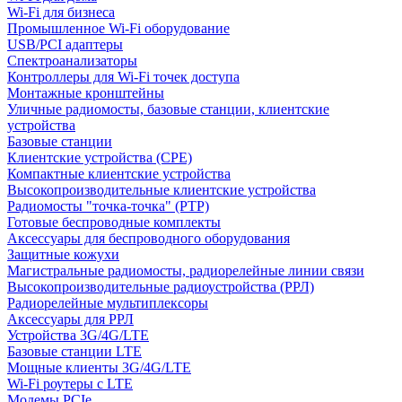
Wi-Fi для бизнеса
Промышленное Wi-Fi оборудование
USB/PCI адаптеры
Cпектроанализаторы
Контроллеры для Wi-Fi точек доступа
Монтажные кронштейны
Уличные радиомосты, базовые станции, клиентские
устройства
Базовые станции
Клиентские устройства (CPE)
Компактные клиентские устройства
Высокопроизводительные клиентские устройства
Радиомосты "точка-точка" (PTP)
Готовые беспроводные комплекты
Аксессуары для беспроводного оборудования
Защитные кожухи
Магистральные радиомосты, радиорелейные линии связи
Высокопроизводительные радиоустройства (РРЛ)
Радиорелейные мультиплексоры
Аксессуары для РРЛ
Устройства 3G/4G/LTE
Базовые станции LTE
Мощные клиенты 3G/4G/LTE
Wi-Fi роутеры с LTE
Модемы PCIe