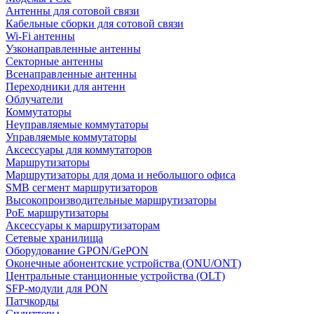
Антенны для сотовой связи
Кабельные сборки для сотовой связи
Wi-Fi антенны
Узконаправленные антенны
Секторные антенны
Всенаправленные антенны
Переходники для антенн
Облучатели
Коммутаторы
Неуправляемые коммутаторы
Управляемые коммутаторы
Аксессуары для коммутаторов
Маршрутизаторы
Маршрутизаторы для дома и небольшого офиса
SMB сегмент маршрутизаторов
Высокопроизводительные маршрутизаторы
PoE маршрутизаторы
Аксессуары к маршрутизаторам
Сетевые хранилища
Оборудование GPON/GePON
Оконечные абонентские устройства (ONU/ONT)
Центральные станционные устройства (OLT)
SFP-модули для PON
Патчкорды
Сплиттеры