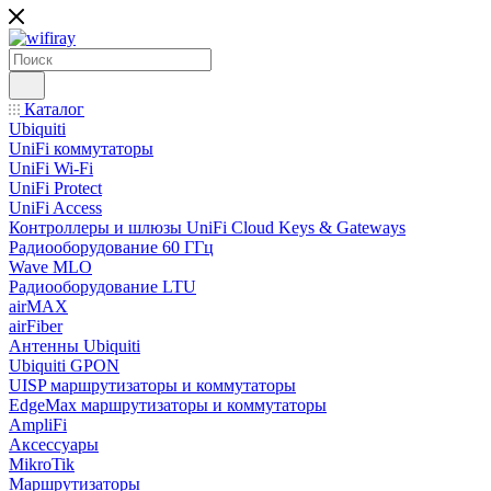
Каталог
Ubiquiti
UniFi коммутаторы
UniFi Wi-Fi
UniFi Protect
UniFi Access
Контроллеры и шлюзы UniFi Cloud Keys & Gateways
Радиооборудование 60 ГГц
Wave MLO
Радиооборудование LTU
airMAX
airFiber
Антенны Ubiquiti
Ubiquiti GPON
UISP маршрутизаторы и коммутаторы
EdgeMax маршрутизаторы и коммутаторы
AmpliFi
Аксессуары
MikroTik
Маршрутизаторы