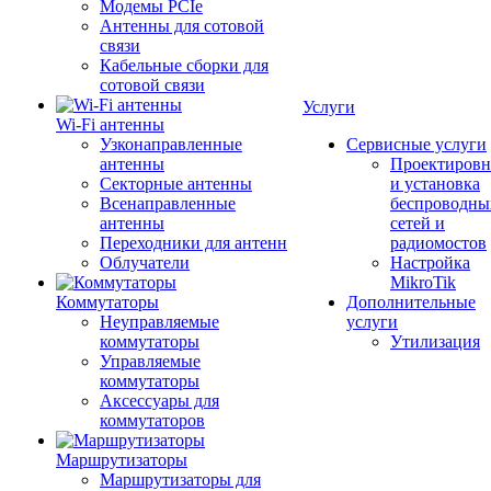
Модемы PCIe
Антенны для сотовой
связи
Кабельные сборки для
сотовой связи
Услуги
Wi-Fi антенны
Узконаправленные
Сервисные услуги
антенны
Проектировн
Секторные антенны
и установка
Всенаправленные
беспроводны
антенны
сетей и
Переходники для антенн
радиомостов
Облучатели
Настройка
MikroTik
Коммутаторы
Дополнительные
Неуправляемые
услуги
коммутаторы
Утилизация
Управляемые
коммутаторы
Аксессуары для
коммутаторов
Маршрутизаторы
Маршрутизаторы для