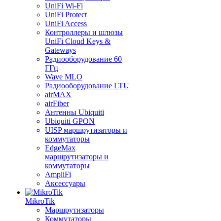
UniFi Wi-Fi
UniFi Protect
UniFi Access
Контроллеры и шлюзы
UniFi Cloud Keys &
Gateways
Радиооборудование 60
ГГц
Wave MLO
Радиооборудование LTU
airMAX
airFiber
Антенны Ubiquiti
Ubiquiti GPON
UISP маршрутизаторы и
коммутаторы
EdgeMax
маршрутизаторы и
коммутаторы
AmpliFi
Аксессуары
MikroTik
Маршрутизаторы
Коммутаторы