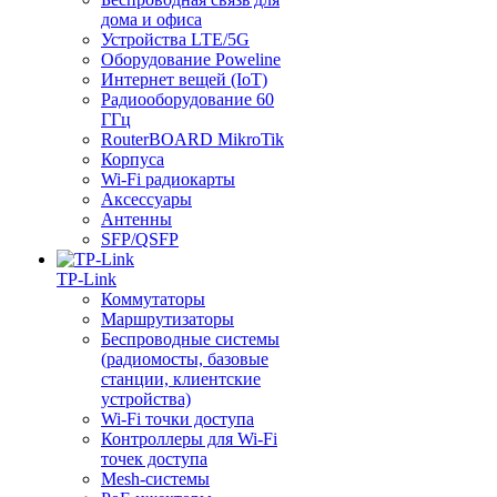
дома и офиса
Устройства LTE/5G
Оборудование Poweline
Интернет вещей (IoT)
Радиооборудование 60
ГГц
RouterBOARD MikroTik
Корпуса
Wi-Fi радиокарты
Аксессуары
Антенны
SFP/QSFP
TP-Link
Коммутаторы
Маршрутизаторы
Беспроводные системы
(радиомосты, базовые
станции, клиентские
устройства)
Wi-Fi точки доступа
Контроллеры для Wi-Fi
точек доступа
Mesh-системы