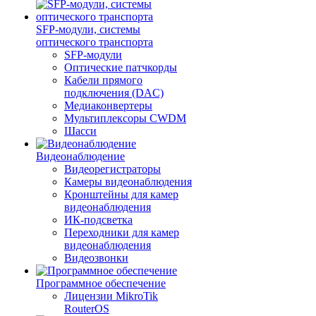
SFP-модули, системы
оптического транспорта
SFP-модули
Оптические патчкорды
Кабели прямого
подключения (DAC)
Медиаконвертеры
Мультиплексоры CWDM
Шасси
Видеонаблюдение
Видеорегистраторы
Камеры видеонаблюдения
Кронштейны для камер
видеонаблюдения
ИК-подсветка
Переходники для камер
видеонаблюдения
Видеозвонки
Программное обеспечение
Лицензии MikroTik
RouterOS