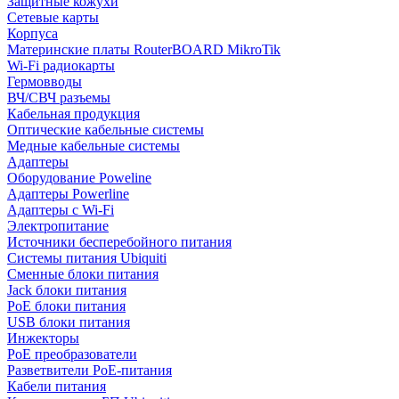
Защитные кожухи
Сетевые карты
Корпуса
Материнские платы RouterBOARD MikroTik
Wi-Fi радиокарты
Гермовводы
ВЧ/СВЧ разъемы
Кабельная продукция
Оптические кабельные системы
Медные кабельные системы
Адаптеры
Оборудование Poweline
Адаптеры Powerline
Адаптеры с Wi-Fi
Электропитание
Источники бесперебойного питания
Системы питания Ubiquiti
Сменные блоки питания
Jack блоки питания
PoE блоки питания
USB блоки питания
Инжекторы
PoE преобразователи
Разветвители PoE-питания
Кабели питания