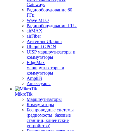
Gateways
Радиооборудование 60
ГГц
Wave MLO
Радиооборудование LTU
airMAX
airFiber
Антенны Ubiquiti
Ubiquiti GPON
UISP маршрутизаторы и
коммутаторы
EdgeMax
маршрутизаторы и
коммутаторы
AmpliFi
Аксессуары
MikroTik
Маршрутизаторы
Коммутаторы
Беспроводные системы
(радиомосты, базовые
станции, клиентские
устройства)
Беспроводная связь для