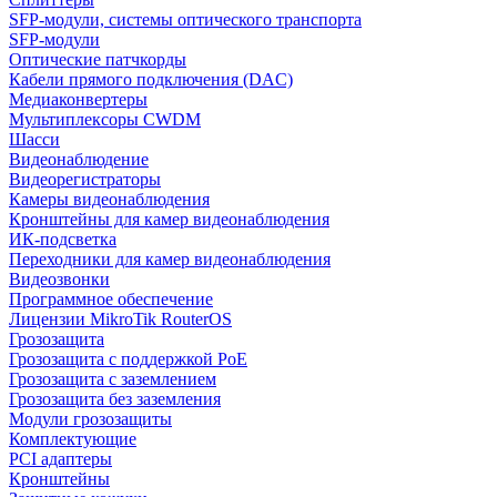
SFP-модули, системы оптического транспорта
SFP-модули
Оптические патчкорды
Кабели прямого подключения (DAC)
Медиаконвертеры
Мультиплексоры CWDM
Шасси
Видеонаблюдение
Видеорегистраторы
Камеры видеонаблюдения
Кронштейны для камер видеонаблюдения
ИК-подсветка
Переходники для камер видеонаблюдения
Видеозвонки
Программное обеспечение
Лицензии MikroTik RouterOS
Грозозащита
Грозозащита с поддержкой PoE
Грозозащита с заземлением
Грозозащита без заземления
Модули грозозащиты
Комплектующие
PCI адаптеры
Кронштейны