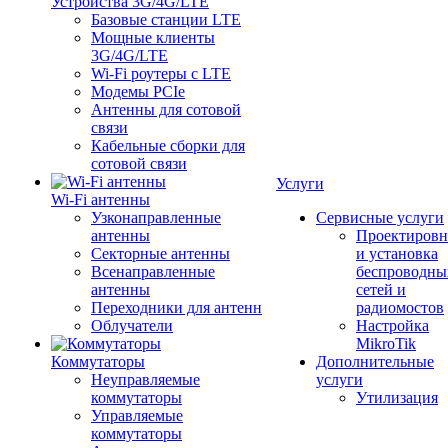
Устройства 3G/4G/LTE
Базовые станции LTE
Мощные клиенты
3G/4G/LTE
Wi-Fi роутеры с LTE
Модемы PCIe
Антенны для сотовой
связи
Кабельные сборки для
сотовой связи
Услуги
Wi-Fi антенны
Узконаправленные
Сервисные услуги
антенны
Проектировн
Секторные антенны
и установка
Всенаправленные
беспроводны
антенны
сетей и
Переходники для антенн
радиомостов
Облучатели
Настройка
MikroTik
Коммутаторы
Дополнительные
Неуправляемые
услуги
коммутаторы
Утилизация
Управляемые
коммутаторы