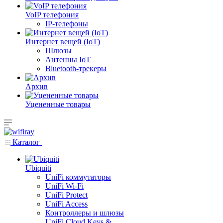
VoIP телефония
IP-телефоны
Интернет вещей (IoT)
Шлюзы
Антенны IoT
Bluetooth-трекеры
Архив
Уцененные товары
Каталог
Ubiquiti
UniFi коммутаторы
UniFi Wi-Fi
UniFi Protect
UniFi Access
Контроллеры и шлюзы
UniFi Cloud Keys &