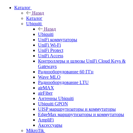
Каталог
Назад
Каталог
Ubiquiti
Назад
Ubiquiti
UniFi коммутаторы
UniFi Wi-Fi
UniFi Protect
UniFi Access
Контроллеры и шлюзы UniFi Cloud Keys &
Gateways
Радиооборудование 60 ГГц
Wave MLO
Радиооборудование LTU
airMAX
airFiber
Антенны Ubiquiti
Ubiquiti GPON
UISP маршрутизаторы и коммутаторы
EdgeMax маршрутизаторы и коммутаторы
AmpliFi
Аксессуары
MikroTik