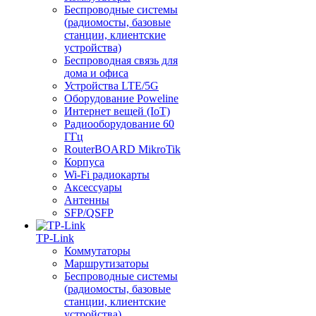
Беспроводные системы
(радиомосты, базовые
станции, клиентские
устройства)
Беспроводная связь для
дома и офиса
Устройства LTE/5G
Оборудование Poweline
Интернет вещей (IoT)
Радиооборудование 60
ГГц
RouterBOARD MikroTik
Корпуса
Wi-Fi радиокарты
Аксессуары
Антенны
SFP/QSFP
TP-Link
Коммутаторы
Маршрутизаторы
Беспроводные системы
(радиомосты, базовые
станции, клиентские
устройства)