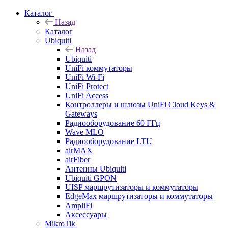
Каталог
Назад
Каталог
Ubiquiti
Назад
Ubiquiti
UniFi коммутаторы
UniFi Wi-Fi
UniFi Protect
UniFi Access
Контроллеры и шлюзы UniFi Cloud Keys &
Gateways
Радиооборудование 60 ГГц
Wave MLO
Радиооборудование LTU
airMAX
airFiber
Антенны Ubiquiti
Ubiquiti GPON
UISP маршрутизаторы и коммутаторы
EdgeMax маршрутизаторы и коммутаторы
AmpliFi
Аксессуары
MikroTik