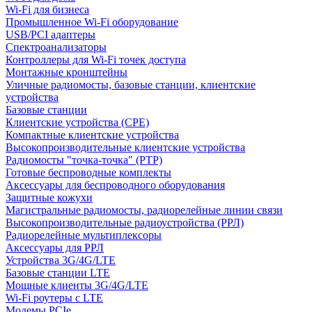
Wi-Fi для бизнеса
Промышленное Wi-Fi оборудование
USB/PCI адаптеры
Cпектроанализаторы
Контроллеры для Wi-Fi точек доступа
Монтажные кронштейны
Уличные радиомосты, базовые станции, клиентские
устройства
Базовые станции
Клиентские устройства (CPE)
Компактные клиентские устройства
Высокопроизводительные клиентские устройства
Радиомосты "точка-точка" (PTP)
Готовые беспроводные комплекты
Аксессуары для беспроводного оборудования
Защитные кожухи
Магистральные радиомосты, радиорелейные линии связи
Высокопроизводительные радиоустройства (РРЛ)
Радиорелейные мультиплексоры
Аксессуары для РРЛ
Устройства 3G/4G/LTE
Базовые станции LTE
Мощные клиенты 3G/4G/LTE
Wi-Fi роутеры с LTE
Модемы PCIe