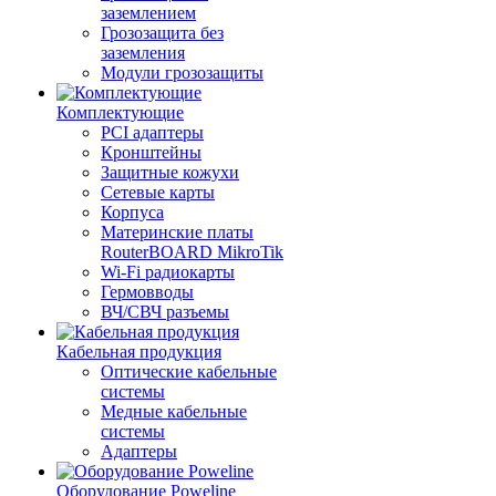
заземлением
Грозозащита без
заземления
Модули грозозащиты
Комплектующие
PCI адаптеры
Кронштейны
Защитные кожухи
Сетевые карты
Корпуса
Материнские платы
RouterBOARD MikroTik
Wi-Fi радиокарты
Гермовводы
ВЧ/СВЧ разъемы
Кабельная продукция
Оптические кабельные
системы
Медные кабельные
системы
Адаптеры
Оборудование Poweline