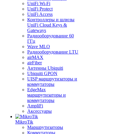
UniFi Wi-Fi
UniFi Protect
UniFi Access
Контроллеры и шлюзы
UniFi Cloud Keys &
Gateways
Радиооборудование 60
ГГц
Wave MLO
Радиооборудование LTU
airMAX
airFiber
Антенны Ubiquiti
Ubiquiti GPON
UISP маршрутизаторы и
коммутаторы
EdgeMax
маршрутизаторы и
коммутаторы
AmpliFi
Аксессуары
MikroTik
Маршрутизаторы
Коммутаторы