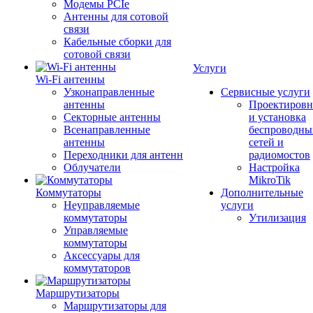
Модемы PCIe
Антенны для сотовой
связи
Кабельные сборки для
сотовой связи
Услуги
Wi-Fi антенны
Узконаправленные
Сервисные услуги
антенны
Проектировн
Секторные антенны
и установка
Всенаправленные
беспроводны
антенны
сетей и
Переходники для антенн
радиомостов
Облучатели
Настройка
MikroTik
Коммутаторы
Дополнительные
Неуправляемые
услуги
коммутаторы
Утилизация
Управляемые
коммутаторы
Аксессуары для
коммутаторов
Маршрутизаторы
Маршрутизаторы для