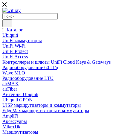
Каталог
Ubiquiti
UniFi коммутаторы
UniFi Wi-Fi
UniFi Protect
UniFi Access
Контроллеры и шлюзы UniFi Cloud Keys & Gateways
Радиооборудование 60 ГГц
Wave MLO
Радиооборудование LTU
airMAX
airFiber
Антенны Ubiquiti
Ubiquiti GPON
UISP маршрутизаторы и коммутаторы
EdgeMax маршрутизаторы и коммутаторы
AmpliFi
Аксессуары
MikroTik
Маршрутизаторы