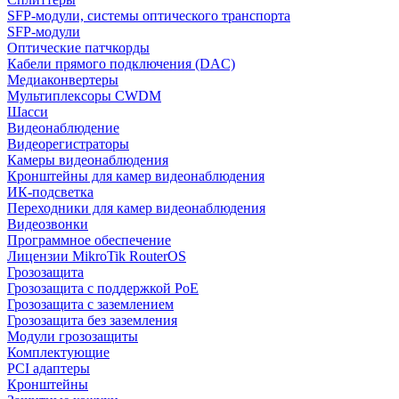
SFP-модули, системы оптического транспорта
SFP-модули
Оптические патчкорды
Кабели прямого подключения (DAC)
Медиаконвертеры
Мультиплексоры CWDM
Шасси
Видеонаблюдение
Видеорегистраторы
Камеры видеонаблюдения
Кронштейны для камер видеонаблюдения
ИК-подсветка
Переходники для камер видеонаблюдения
Видеозвонки
Программное обеспечение
Лицензии MikroTik RouterOS
Грозозащита
Грозозащита с поддержкой PoE
Грозозащита с заземлением
Грозозащита без заземления
Модули грозозащиты
Комплектующие
PCI адаптеры
Кронштейны