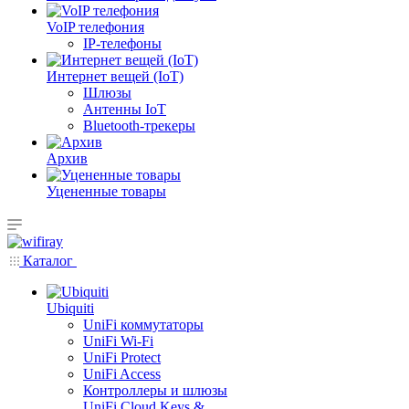
VoIP телефония
IP-телефоны
Интернет вещей (IoT)
Шлюзы
Антенны IoT
Bluetooth-трекеры
Архив
Уцененные товары
Каталог
Ubiquiti
UniFi коммутаторы
UniFi Wi-Fi
UniFi Protect
UniFi Access
Контроллеры и шлюзы
UniFi Cloud Keys &