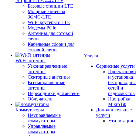
Устройства 3G/4G/LTE
Базовые станции LTE
Мощные клиенты
3G/4G/LTE
Wi-Fi роутеры с LTE
Модемы PCIe
Антенны для сотовой
связи
Кабельные сборки для
сотовой связи
Услуги
Wi-Fi антенны
Узконаправленные
Сервисные услуги
антенны
Проектировн
Секторные антенны
и установка
Всенаправленные
беспроводны
антенны
сетей и
Переходники для антенн
радиомостов
Облучатели
Настройка
MikroTik
Коммутаторы
Дополнительные
Неуправляемые
услуги
коммутаторы
Утилизация
Управляемые
коммутаторы