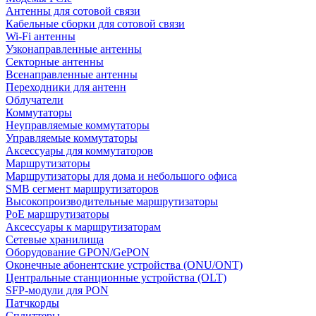
Антенны для сотовой связи
Кабельные сборки для сотовой связи
Wi-Fi антенны
Узконаправленные антенны
Секторные антенны
Всенаправленные антенны
Переходники для антенн
Облучатели
Коммутаторы
Неуправляемые коммутаторы
Управляемые коммутаторы
Аксессуары для коммутаторов
Маршрутизаторы
Маршрутизаторы для дома и небольшого офиса
SMB сегмент маршрутизаторов
Высокопроизводительные маршрутизаторы
PoE маршрутизаторы
Аксессуары к маршрутизаторам
Сетевые хранилища
Оборудование GPON/GePON
Оконечные абонентские устройства (ONU/ONT)
Центральные станционные устройства (OLT)
SFP-модули для PON
Патчкорды
Сплиттеры