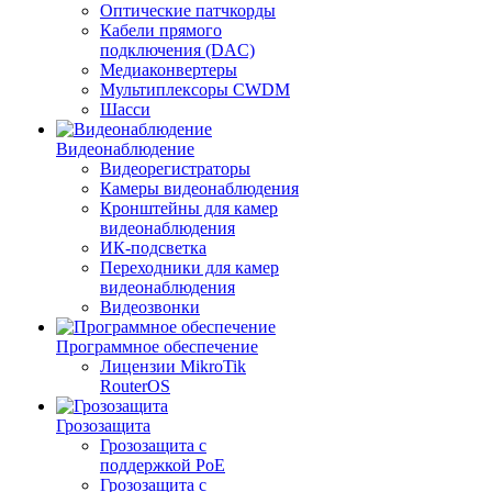
Оптические патчкорды
Кабели прямого
подключения (DAC)
Медиаконвертеры
Мультиплексоры CWDM
Шасси
Видеонаблюдение
Видеорегистраторы
Камеры видеонаблюдения
Кронштейны для камер
видеонаблюдения
ИК-подсветка
Переходники для камер
видеонаблюдения
Видеозвонки
Программное обеспечение
Лицензии MikroTik
RouterOS
Грозозащита
Грозозащита с
поддержкой PoE
Грозозащита с