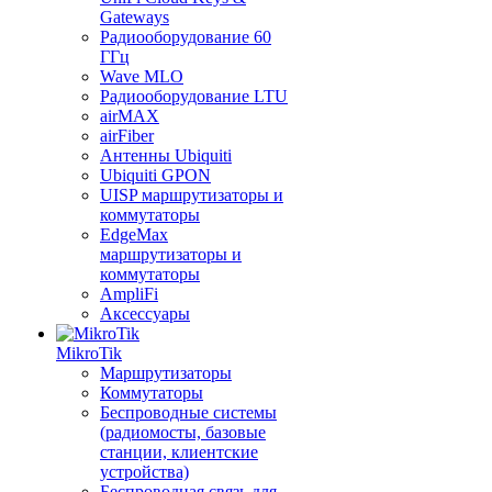
Gateways
Радиооборудование 60
ГГц
Wave MLO
Радиооборудование LTU
airMAX
airFiber
Антенны Ubiquiti
Ubiquiti GPON
UISP маршрутизаторы и
коммутаторы
EdgeMax
маршрутизаторы и
коммутаторы
AmpliFi
Аксессуары
MikroTik
Маршрутизаторы
Коммутаторы
Беспроводные системы
(радиомосты, базовые
станции, клиентские
устройства)
Беспроводная связь для