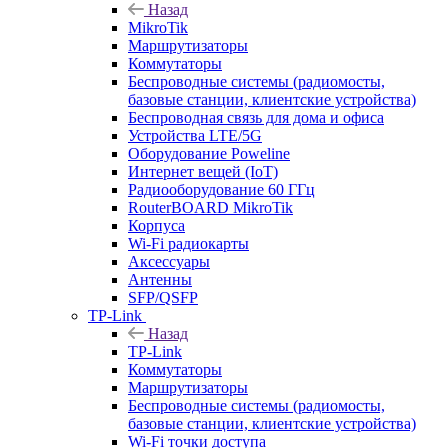
Назад
MikroTik
Маршрутизаторы
Коммутаторы
Беспроводные системы (радиомосты,
базовые станции, клиентские устройства)
Беспроводная связь для дома и офиса
Устройства LTE/5G
Оборудование Poweline
Интернет вещей (IoT)
Радиооборудование 60 ГГц
RouterBOARD MikroTik
Корпуса
Wi-Fi радиокарты
Аксессуары
Антенны
SFP/QSFP
TP-Link
Назад
TP-Link
Коммутаторы
Маршрутизаторы
Беспроводные системы (радиомосты,
базовые станции, клиентские устройства)
Wi-Fi точки доступа