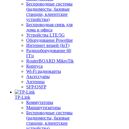
Беспроводные системы
(радиомосты, базовые
станции, клиентские
устройства)
Беспроводная связь для
дома и офиса
Устройства LTE/5G
Оборудование Poweline
Интернет вещей (IoT)
Радиооборудование 60
ГГц
RouterBOARD MikroTik
Корпуса
Wi-Fi радиокарты
Аксессуары
Антенны
SFP/QSFP
TP-Link
Коммутаторы
Маршрутизаторы
Беспроводные системы
(радиомосты, базовые
станции, клиентские
устройства)