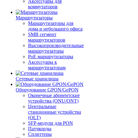
Аксессуары для
коммутаторов
Маршрутизаторы
Маршрутизаторы для
дома и небольшого офиса
SMB сегмент
маршрутизаторов
Высокопроизводительные
маршрутизаторы
PoE маршрутизаторы
Аксессуары к
маршрутизаторам
Сетевые хранилища
Оборудование GPON/GePON
Оконечные абонентские
устройства (ONU/ONT)
Центральные
станционные устройства
(OLT)
SFP-модули для PON
Патчкорды
Сплиттеры