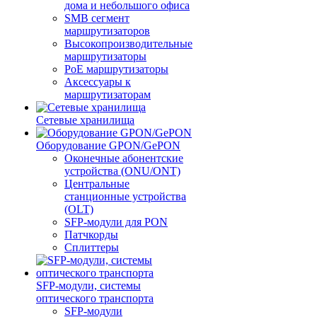
дома и небольшого офиса
SMB сегмент
маршрутизаторов
Высокопроизводительные
маршрутизаторы
PoE маршрутизаторы
Аксессуары к
маршрутизаторам
Сетевые хранилища
Оборудование GPON/GePON
Оконечные абонентские
устройства (ONU/ONT)
Центральные
станционные устройства
(OLT)
SFP-модули для PON
Патчкорды
Сплиттеры
SFP-модули, системы
оптического транспорта
SFP-модули