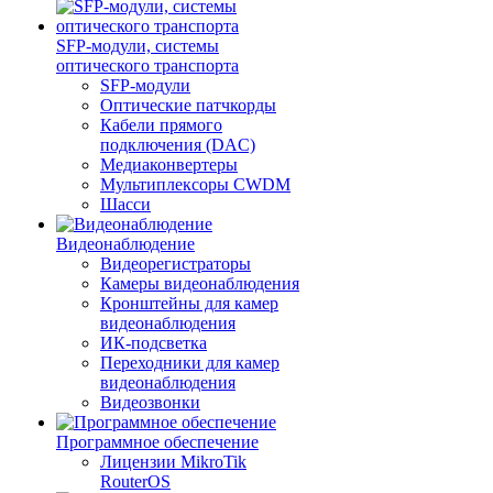
SFP-модули, системы
оптического транспорта
SFP-модули
Оптические патчкорды
Кабели прямого
подключения (DAC)
Медиаконвертеры
Мультиплексоры CWDM
Шасси
Видеонаблюдение
Видеорегистраторы
Камеры видеонаблюдения
Кронштейны для камер
видеонаблюдения
ИК-подсветка
Переходники для камер
видеонаблюдения
Видеозвонки
Программное обеспечение
Лицензии MikroTik
RouterOS