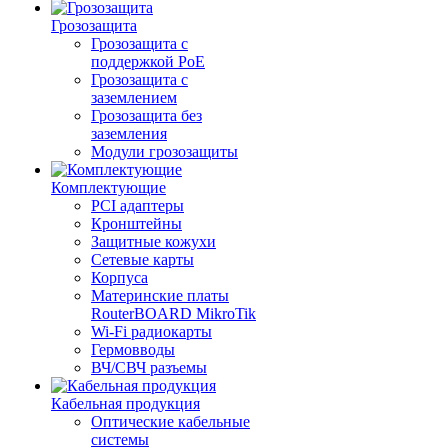
Грозозащита
Грозозащита с
поддержкой PoE
Грозозащита с
заземлением
Грозозащита без
заземления
Модули грозозащиты
Комплектующие
PCI адаптеры
Кронштейны
Защитные кожухи
Сетевые карты
Корпуса
Материнские платы
RouterBOARD MikroTik
Wi-Fi радиокарты
Гермовводы
ВЧ/СВЧ разъемы
Кабельная продукция
Оптические кабельные
системы