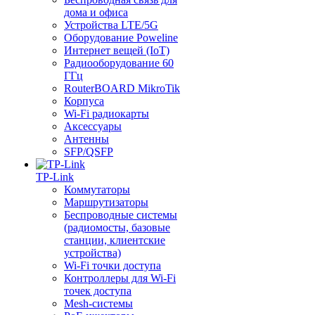
дома и офиса
Устройства LTE/5G
Оборудование Poweline
Интернет вещей (IoT)
Радиооборудование 60
ГГц
RouterBOARD MikroTik
Корпуса
Wi-Fi радиокарты
Аксессуары
Антенны
SFP/QSFP
TP-Link
Коммутаторы
Маршрутизаторы
Беспроводные системы
(радиомосты, базовые
станции, клиентские
устройства)
Wi-Fi точки доступа
Контроллеры для Wi-Fi
точек доступа
Mesh-системы