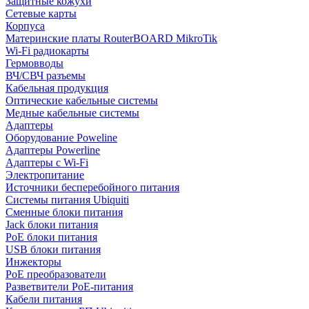
Защитные кожухи
Сетевые карты
Корпуса
Материнские платы RouterBOARD MikroTik
Wi-Fi радиокарты
Гермовводы
ВЧ/СВЧ разъемы
Кабельная продукция
Оптические кабельные системы
Медные кабельные системы
Адаптеры
Оборудование Poweline
Адаптеры Powerline
Адаптеры с Wi-Fi
Электропитание
Источники бесперебойного питания
Системы питания Ubiquiti
Сменные блоки питания
Jack блоки питания
PoE блоки питания
USB блоки питания
Инжекторы
PoE преобразователи
Разветвители PoE-питания
Кабели питания