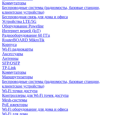
Коммутаторы
Беспроводные системы (радиомосты, базовые станции,
клиентские устройства)
Беспроводная связь для дома и офиса
Устройства LTE/5G
Оборудование Poweline
Интернет вещей (IoT)
Радиооборудование 60 ГГц
RouterBOARD MikroTik
Корпуса
Wi-Fi радиокарты
Аксессуары
Антенны
SFP/QSFP
TP-Link
Коммутаторы
Маршрутизаторы
Беспроводные системы (радиомосты, базовые станции,
клиентские устройства)
Wi-Fi точки доступа
Контроллеры для Wi-Fi точек доступа
Mesh-системы
PoE ижекторы
Wi-Fi оборудование для дома и офиса
Wi-Fi для дома