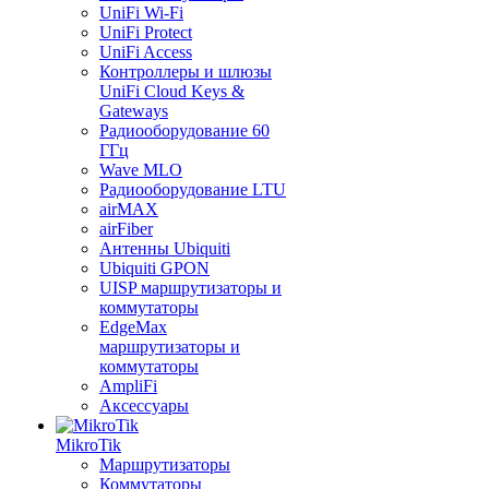
UniFi Wi-Fi
UniFi Protect
UniFi Access
Контроллеры и шлюзы
UniFi Cloud Keys &
Gateways
Радиооборудование 60
ГГц
Wave MLO
Радиооборудование LTU
airMAX
airFiber
Антенны Ubiquiti
Ubiquiti GPON
UISP маршрутизаторы и
коммутаторы
EdgeMax
маршрутизаторы и
коммутаторы
AmpliFi
Аксессуары
MikroTik
Маршрутизаторы
Коммутаторы