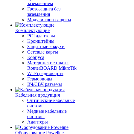
заземлением
Грозозащита без
заземления
Модули грозозащиты
Комплектующие
PCI адаптеры
Кронштейны
Защитные кожухи
Сетевые карты
Корпуса
Материнские платы
RouterBOARD MikroTik
Wi-Fi радиокарты
Гермовводы
ВЧ/СВЧ разъемы
Кабельная продукция
Оптические кабельные
системы
Медные кабельные
системы
Адаптеры
Оборудование Poweline