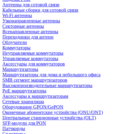
Антенны для сотовой связи
Кабельные сборки для сотовой связи
Wi-Fi антенны
Узконаправленные антенны
Секторные антенны
Всенаправленные антенны
Переходники для антенн
Облучатели
Коммутаторы
Неуправляемые коммутаторы
Управляемые коммутаторы
Аксессуары для коммутаторов
Маршрутизаторы
Маршрутизаторы для дома и небольшого офиса
SMB сегмент маршрутизаторов
Высокопроизводительные маршрутизаторы
PoE маршрутизаторы
Аксессуары к маршрутизаторам
Сетевые хранилища
Оборудование GPON/GePON
Оконечные абонентские устройства (ONU/ONT)
Центральные станционные устройства (OLT)
SFP-модули для PON
Патчкорды
Сплиттеры