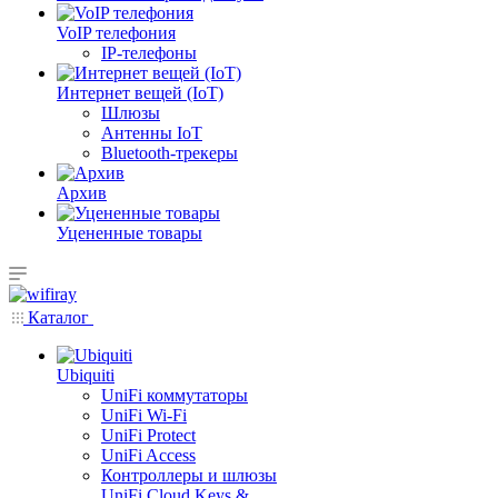
VoIP телефония
IP-телефоны
Интернет вещей (IoT)
Шлюзы
Антенны IoT
Bluetooth-трекеры
Архив
Уцененные товары
Каталог
Ubiquiti
UniFi коммутаторы
UniFi Wi-Fi
UniFi Protect
UniFi Access
Контроллеры и шлюзы
UniFi Cloud Keys &