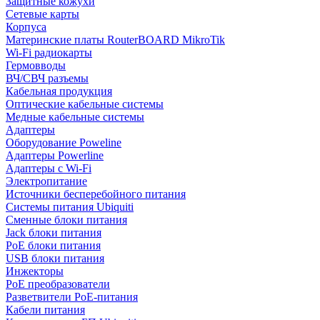
Защитные кожухи
Сетевые карты
Корпуса
Материнские платы RouterBOARD MikroTik
Wi-Fi радиокарты
Гермовводы
ВЧ/СВЧ разъемы
Кабельная продукция
Оптические кабельные системы
Медные кабельные системы
Адаптеры
Оборудование Poweline
Адаптеры Powerline
Адаптеры с Wi-Fi
Электропитание
Источники бесперебойного питания
Системы питания Ubiquiti
Сменные блоки питания
Jack блоки питания
PoE блоки питания
USB блоки питания
Инжекторы
PoE преобразователи
Разветвители PoE-питания
Кабели питания