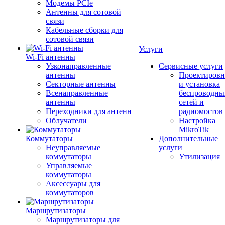
Модемы PCIe
Антенны для сотовой
связи
Кабельные сборки для
сотовой связи
Услуги
Wi-Fi антенны
Узконаправленные
Сервисные услуги
антенны
Проектировн
Секторные антенны
и установка
Всенаправленные
беспроводны
антенны
сетей и
Переходники для антенн
радиомостов
Облучатели
Настройка
MikroTik
Коммутаторы
Дополнительные
Неуправляемые
услуги
коммутаторы
Утилизация
Управляемые
коммутаторы
Аксессуары для
коммутаторов
Маршрутизаторы
Маршрутизаторы для