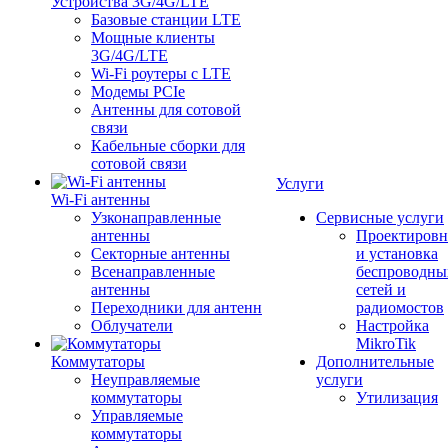
Устройства 3G/4G/LTE
Базовые станции LTE
Мощные клиенты
3G/4G/LTE
Wi-Fi роутеры с LTE
Модемы PCIe
Антенны для сотовой
связи
Кабельные сборки для
сотовой связи
Услуги
Wi-Fi антенны
Узконаправленные
Сервисные услуги
антенны
Проектировн
Секторные антенны
и установка
Всенаправленные
беспроводны
антенны
сетей и
Переходники для антенн
радиомостов
Облучатели
Настройка
MikroTik
Коммутаторы
Дополнительные
Неуправляемые
услуги
коммутаторы
Утилизация
Управляемые
коммутаторы