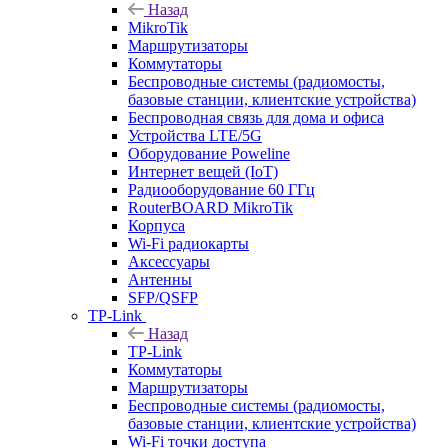
Назад
MikroTik
Маршрутизаторы
Коммутаторы
Беспроводные системы (радиомосты,
базовые станции, клиентские устройства)
Беспроводная связь для дома и офиса
Устройства LTE/5G
Оборудование Poweline
Интернет вещей (IoT)
Радиооборудование 60 ГГц
RouterBOARD MikroTik
Корпуса
Wi-Fi радиокарты
Аксессуары
Антенны
SFP/QSFP
TP-Link
Назад
TP-Link
Коммутаторы
Маршрутизаторы
Беспроводные системы (радиомосты,
базовые станции, клиентские устройства)
Wi-Fi точки доступа