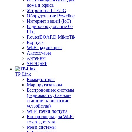
дома и офиса
Устройства LTE/5G
Оборудование Poweline
Интернет вещей (IoT)
Радиооборудование 60
ГГц
RouterBOARD MikroTik
Корпуса
Wi-Fi радиокарты
Аксессуары
Антенны
SFP/QSFP
TP-Link
Коммутаторы
Маршрутизаторы
Беспроводные системы
(радиомосты, базовые
станции, клиентские
устройства)
Wi-Fi точки доступа
Контроллеры для Wi-Fi
точек доступа
Mesh-системы