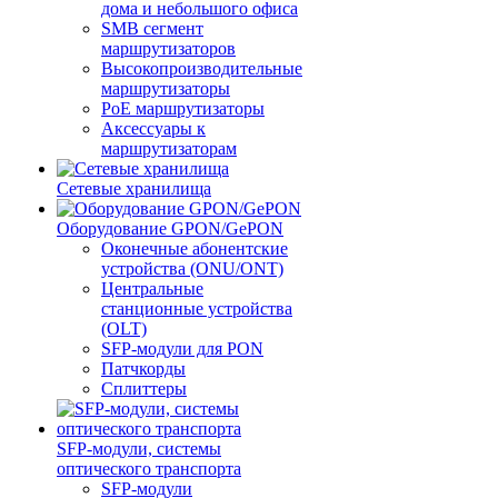
дома и небольшого офиса
SMB сегмент
маршрутизаторов
Высокопроизводительные
маршрутизаторы
PoE маршрутизаторы
Аксессуары к
маршрутизаторам
Сетевые хранилища
Оборудование GPON/GePON
Оконечные абонентские
устройства (ONU/ONT)
Центральные
станционные устройства
(OLT)
SFP-модули для PON
Патчкорды
Сплиттеры
SFP-модули, системы
оптического транспорта
SFP-модули