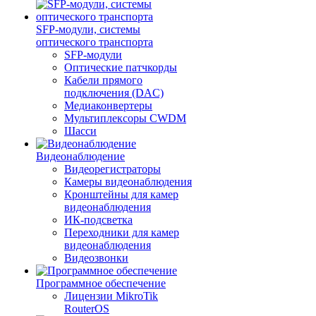
SFP-модули, системы
оптического транспорта
SFP-модули
Оптические патчкорды
Кабели прямого
подключения (DAC)
Медиаконвертеры
Мультиплексоры CWDM
Шасси
Видеонаблюдение
Видеорегистраторы
Камеры видеонаблюдения
Кронштейны для камер
видеонаблюдения
ИК-подсветка
Переходники для камер
видеонаблюдения
Видеозвонки
Программное обеспечение
Лицензии MikroTik
RouterOS