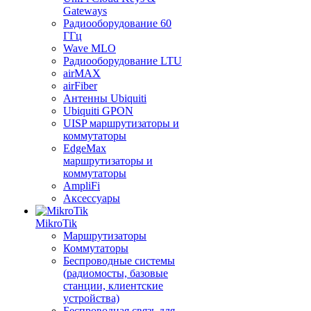
Gateways
Радиооборудование 60
ГГц
Wave MLO
Радиооборудование LTU
airMAX
airFiber
Антенны Ubiquiti
Ubiquiti GPON
UISP маршрутизаторы и
коммутаторы
EdgeMax
маршрутизаторы и
коммутаторы
AmpliFi
Аксессуары
MikroTik
Маршрутизаторы
Коммутаторы
Беспроводные системы
(радиомосты, базовые
станции, клиентские
устройства)
Беспроводная связь для