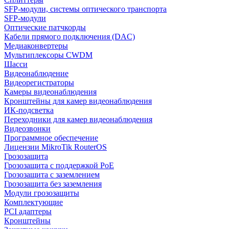
SFP-модули, системы оптического транспорта
SFP-модули
Оптические патчкорды
Кабели прямого подключения (DAC)
Медиаконвертеры
Мультиплексоры CWDM
Шасси
Видеонаблюдение
Видеорегистраторы
Камеры видеонаблюдения
Кронштейны для камер видеонаблюдения
ИК-подсветка
Переходники для камер видеонаблюдения
Видеозвонки
Программное обеспечение
Лицензии MikroTik RouterOS
Грозозащита
Грозозащита с поддержкой PoE
Грозозащита с заземлением
Грозозащита без заземления
Модули грозозащиты
Комплектующие
PCI адаптеры
Кронштейны