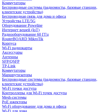
Коммутаторы
Беспроводные системы (радиомосты, базовые станции,
клиентские устройства)
Беспроводная связь для дома и офиса
Устройства LTE/5G
Оборудование Poweline
Интернет вещей (IoT)
Радиооборудование 60 ГГц
RouterBOARD MikroTik
Корпуса
Wi-Fi радиокарты
Аксессуары
Антенны
SFP/QSFP
TP-Link
Коммутаторы
Маршрутизаторы
Беспроводные системы (радиомосты, базовые станции,
клиентские устройства)
Wi-Fi точки доступа
Контроллеры для Wi-Fi точек доступа
Mesh-системы
PoE ижекторы
Wi-Fi оборудование для дома и офиса
Wi-Fi для дома