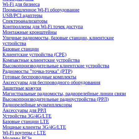
Wi-Fi для бизнеса
Промышленное Wi-Fi оборудование
USB/PCI адаптеры
Cпектроанализаторы
Контроллеры для Wi-Fi точек доступа
Монтажные кронштейны
Уличные радиомосты, базовые станции, клиентские
устройства
Базовые станции
Клиентские устройства (CPE)
Компактные клиентские устройства
Высокопроизводительные клиентские устройства
Радиомосты "точка-точка" (PTP)
Готовые беспроводные комплекты
Аксессуары для беспроводного оборудования
Защитные кожухи
Магистральные радиомосты, радиорелейные линии связи
Высокопроизводительные радиоустройства (РРЛ)
Радиорелейные мультиплексоры
Аксессуары для РРЛ
Устройства 3G/4G/LTE
Базовые станции LTE
Мощные клиенты 3G/4G/LTE
Wi-Fi роутеры с LTE
Модемы PCIe