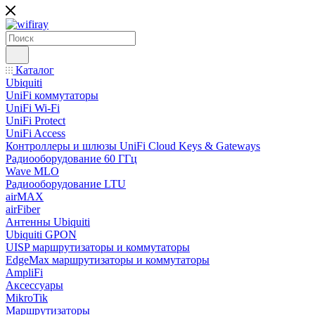
Каталог
Ubiquiti
UniFi коммутаторы
UniFi Wi-Fi
UniFi Protect
UniFi Access
Контроллеры и шлюзы UniFi Cloud Keys & Gateways
Радиооборудование 60 ГГц
Wave MLO
Радиооборудование LTU
airMAX
airFiber
Антенны Ubiquiti
Ubiquiti GPON
UISP маршрутизаторы и коммутаторы
EdgeMax маршрутизаторы и коммутаторы
AmpliFi
Аксессуары
MikroTik
Маршрутизаторы