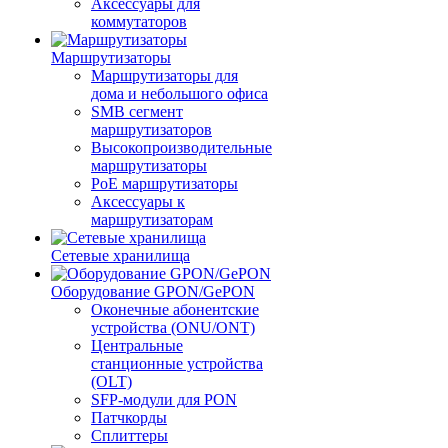
Аксессуары для
коммутаторов
Маршрутизаторы
Маршрутизаторы для
дома и небольшого офиса
SMB сегмент
маршрутизаторов
Высокопроизводительные
маршрутизаторы
PoE маршрутизаторы
Аксессуары к
маршрутизаторам
Сетевые хранилища
Оборудование GPON/GePON
Оконечные абонентские
устройства (ONU/ONT)
Центральные
станционные устройства
(OLT)
SFP-модули для PON
Патчкорды
Сплиттеры