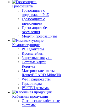
Грозозащита
Грозозащита с
поддержкой PoE
Грозозащита с
заземлением
Грозозащита без
заземления
Модули грозозащиты
Комплектующие
PCI адаптеры
Кронштейны
Защитные кожухи
Сетевые карты
Корпуса
Материнские платы
RouterBOARD MikroTik
Wi-Fi радиокарты
Гермовводы
ВЧ/СВЧ разъемы
Кабельная продукция
Оптические кабельные
системы