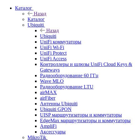
Каталог
Назад
Каталог
Ubiquiti
Назад
Ubiquiti
UniFi коммутаторы
UniFi Wi-Fi
UniFi Protect
UniFi Access
Контроллеры и шлюзы UniFi Cloud Keys &
Gateways
Радиооборудование 60 ГГц
Wave MLO
Радиооборудование LTU
airMAX
airFiber
Антенны Ubiquiti
Ubiquiti GPON
UISP маршрутизаторы и коммутаторы
EdgeMax маршрутизаторы и коммутаторы
AmpliFi
Аксессуары
MikroTik