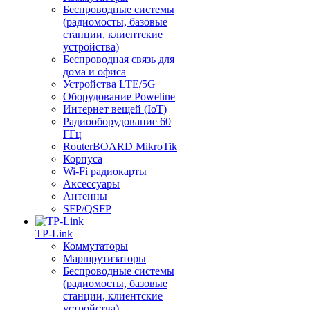
Беспроводные системы
(радиомосты, базовые
станции, клиентские
устройства)
Беспроводная связь для
дома и офиса
Устройства LTE/5G
Оборудование Poweline
Интернет вещей (IoT)
Радиооборудование 60
ГГц
RouterBOARD MikroTik
Корпуса
Wi-Fi радиокарты
Аксессуары
Антенны
SFP/QSFP
TP-Link
Коммутаторы
Маршрутизаторы
Беспроводные системы
(радиомосты, базовые
станции, клиентские
устройства)