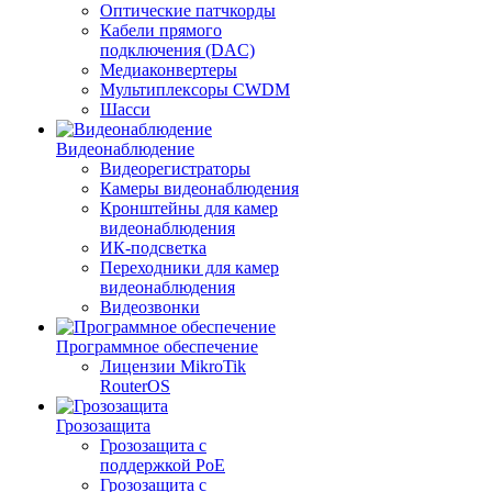
Оптические патчкорды
Кабели прямого
подключения (DAC)
Медиаконвертеры
Мультиплексоры CWDM
Шасси
Видеонаблюдение
Видеорегистраторы
Камеры видеонаблюдения
Кронштейны для камер
видеонаблюдения
ИК-подсветка
Переходники для камер
видеонаблюдения
Видеозвонки
Программное обеспечение
Лицензии MikroTik
RouterOS
Грозозащита
Грозозащита с
поддержкой PoE
Грозозащита с