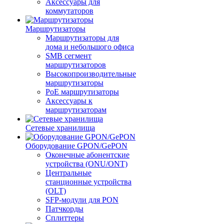
Аксессуары для
коммутаторов
Маршрутизаторы
Маршрутизаторы для
дома и небольшого офиса
SMB сегмент
маршрутизаторов
Высокопроизводительные
маршрутизаторы
PoE маршрутизаторы
Аксессуары к
маршрутизаторам
Сетевые хранилища
Оборудование GPON/GePON
Оконечные абонентские
устройства (ONU/ONT)
Центральные
станционные устройства
(OLT)
SFP-модули для PON
Патчкорды
Сплиттеры