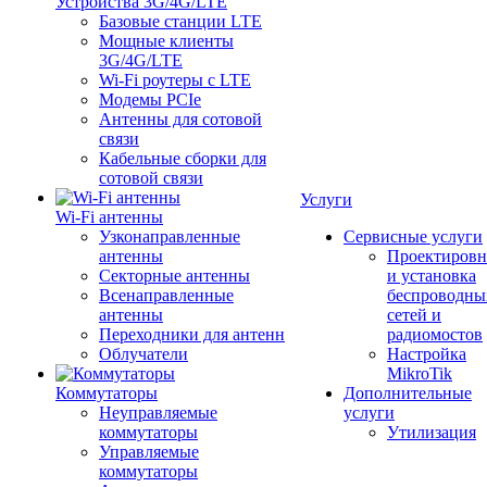
Устройства 3G/4G/LTE
Базовые станции LTE
Мощные клиенты
3G/4G/LTE
Wi-Fi роутеры с LTE
Модемы PCIe
Антенны для сотовой
связи
Кабельные сборки для
сотовой связи
Услуги
Wi-Fi антенны
Узконаправленные
Сервисные услуги
антенны
Проектировн
Секторные антенны
и установка
Всенаправленные
беспроводны
антенны
сетей и
Переходники для антенн
радиомостов
Облучатели
Настройка
MikroTik
Коммутаторы
Дополнительные
Неуправляемые
услуги
коммутаторы
Утилизация
Управляемые
коммутаторы