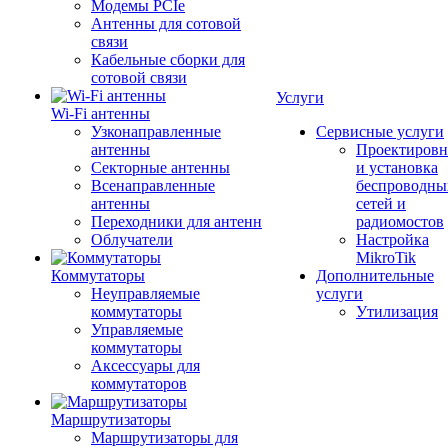
Модемы PCIe
Антенны для сотовой
связи
Кабельные сборки для
сотовой связи
Услуги
Wi-Fi антенны
Узконаправленные
Сервисные услуги
антенны
Проектировн
Секторные антенны
и установка
Всенаправленные
беспроводны
антенны
сетей и
Переходники для антенн
радиомостов
Облучатели
Настройка
MikroTik
Коммутаторы
Дополнительные
Неуправляемые
услуги
коммутаторы
Утилизация
Управляемые
коммутаторы
Аксессуары для
коммутаторов
Маршрутизаторы
Маршрутизаторы для