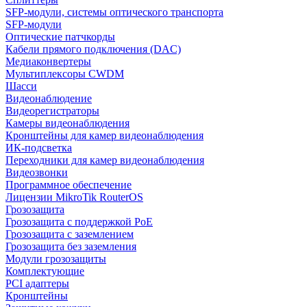
SFP-модули, системы оптического транспорта
SFP-модули
Оптические патчкорды
Кабели прямого подключения (DAC)
Медиаконвертеры
Мультиплексоры CWDM
Шасси
Видеонаблюдение
Видеорегистраторы
Камеры видеонаблюдения
Кронштейны для камер видеонаблюдения
ИК-подсветка
Переходники для камер видеонаблюдения
Видеозвонки
Программное обеспечение
Лицензии MikroTik RouterOS
Грозозащита
Грозозащита с поддержкой PoE
Грозозащита с заземлением
Грозозащита без заземления
Модули грозозащиты
Комплектующие
PCI адаптеры
Кронштейны