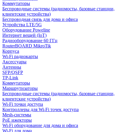
Коммутаторы
Беспроводные системы (радиомосты, базовые станции,
клиентские устройства)
Беспроводная связь для дома и офиса
Устройства LTE/5G
Оборудование Poweline
Интернет вещей (IoT)
Радиооборудование 60 ГГц
RouterBOARD MikroTik
Корпуса
Wi-Fi радиокарты
Аксессуары
Антенны
SFP/QSFP
TP-Link
Коммутаторы
Маршрутизаторы
Беспроводные системы (радиомосты, базовые станции,
клиентские устройства)
Wi-Fi точки доступа
Контроллеры для Wi-Fi точек доступа
Mesh-системы
PoE ижекторы
Wi-Fi оборудование для дома и офиса
Wi-Fi для дома