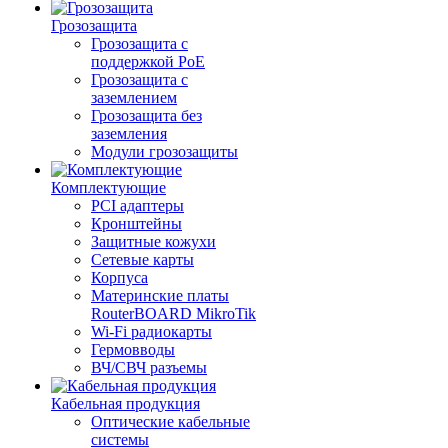
Грозозащита
Грозозащита с
поддержкой PoE
Грозозащита с
заземлением
Грозозащита без
заземления
Модули грозозащиты
Комплектующие
PCI адаптеры
Кронштейны
Защитные кожухи
Сетевые карты
Корпуса
Материнские платы
RouterBOARD MikroTik
Wi-Fi радиокарты
Гермовводы
ВЧ/СВЧ разъемы
Кабельная продукция
Оптические кабельные
системы