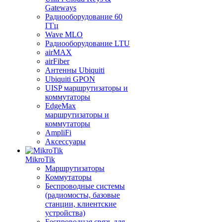
Gateways
Радиооборудование 60
ГГц
Wave MLO
Радиооборудование LTU
airMAX
airFiber
Антенны Ubiquiti
Ubiquiti GPON
UISP маршрутизаторы и
коммутаторы
EdgeMax
маршрутизаторы и
коммутаторы
AmpliFi
Аксессуары
MikroTik
Маршрутизаторы
Коммутаторы
Беспроводные системы
(радиомосты, базовые
станции, клиентские
устройства)
Беспроводная связь для