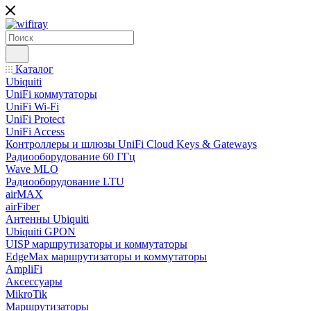
Каталог
Ubiquiti
UniFi коммутаторы
UniFi Wi-Fi
UniFi Protect
UniFi Access
Контроллеры и шлюзы UniFi Cloud Keys & Gateways
Радиооборудование 60 ГГц
Wave MLO
Радиооборудование LTU
airMAX
airFiber
Антенны Ubiquiti
Ubiquiti GPON
UISP маршрутизаторы и коммутаторы
EdgeMax маршрутизаторы и коммутаторы
AmpliFi
Аксессуары
MikroTik
Маршрутизаторы