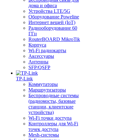
дома и офиса
Устройства LTE/5G
Оборудование Poweline
Интернет вещей (IoT)
Радиооборудование 60
ГГц
RouterBOARD MikroTik
Корпуса
Wi-Fi радиокарты
Аксессуары
Антенны
SFP/QSFP
TP-Link
Коммутаторы
Маршрутизаторы
Беспроводные системы
(радиомосты, базовые
станции, клиентские
устройства)
Wi-Fi точки доступа
Контроллеры для Wi-Fi
точек доступа
Mesh-системы