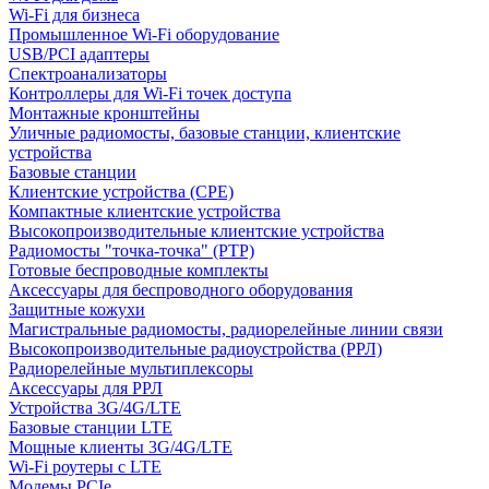
Wi-Fi для бизнеса
Промышленное Wi-Fi оборудование
USB/PCI адаптеры
Cпектроанализаторы
Контроллеры для Wi-Fi точек доступа
Монтажные кронштейны
Уличные радиомосты, базовые станции, клиентские
устройства
Базовые станции
Клиентские устройства (CPE)
Компактные клиентские устройства
Высокопроизводительные клиентские устройства
Радиомосты "точка-точка" (PTP)
Готовые беспроводные комплекты
Аксессуары для беспроводного оборудования
Защитные кожухи
Магистральные радиомосты, радиорелейные линии связи
Высокопроизводительные радиоустройства (РРЛ)
Радиорелейные мультиплексоры
Аксессуары для РРЛ
Устройства 3G/4G/LTE
Базовые станции LTE
Мощные клиенты 3G/4G/LTE
Wi-Fi роутеры с LTE
Модемы PCIe