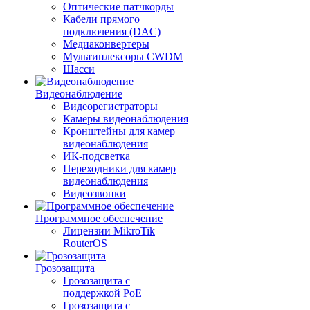
Оптические патчкорды
Кабели прямого
подключения (DAC)
Медиаконвертеры
Мультиплексоры CWDM
Шасси
Видеонаблюдение
Видеорегистраторы
Камеры видеонаблюдения
Кронштейны для камер
видеонаблюдения
ИК-подсветка
Переходники для камер
видеонаблюдения
Видеозвонки
Программное обеспечение
Лицензии MikroTik
RouterOS
Грозозащита
Грозозащита с
поддержкой PoE
Грозозащита с