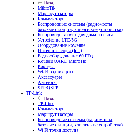
Назад
MikroTik
Маршрутизаторы
Коммутаторы
Беспроводные системы (радиомосты,
базовые станции, клиентские устройства)
Беспроводная связь для дома и офиса
Устройства LTE/5G
Оборудование Poweline
Интернет вещей (IoT)
Радиооборудование 60 ГГц
RouterBOARD MikroTik
Корпуса
Wi-Fi радиокарты
Аксессуары
Антенны
SFP/QSFP
TP-Link
Назад
TP-Link
Коммутаторы
Маршрутизаторы
Беспроводные системы (радиомосты,
базовые станции, клиентские устройства)
Wi-Fi точки доступа