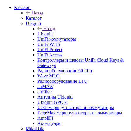
Каталог
Назад
Каталог
Ubiquiti
Назад
Ubiquiti
UniFi коммутаторы
UniFi Wi-Fi
UniFi Protect
UniFi Access
Контроллеры и шлюзы UniFi Cloud Keys &
Gateways
Радиооборудование 60 ГГц
Wave MLO
Радиооборудование LTU
airMAX
airFiber
Антенны Ubiquiti
Ubiquiti GPON
UISP маршрутизаторы и коммутаторы
EdgeMax маршрутизаторы и коммутаторы
AmpliFi
Аксессуары
MikroTik