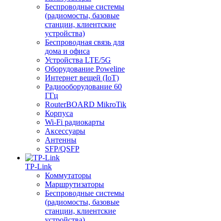
Беспроводные системы
(радиомосты, базовые
станции, клиентские
устройства)
Беспроводная связь для
дома и офиса
Устройства LTE/5G
Оборудование Poweline
Интернет вещей (IoT)
Радиооборудование 60
ГГц
RouterBOARD MikroTik
Корпуса
Wi-Fi радиокарты
Аксессуары
Антенны
SFP/QSFP
TP-Link
Коммутаторы
Маршрутизаторы
Беспроводные системы
(радиомосты, базовые
станции, клиентские
устройства)