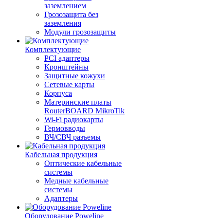
заземлением
Грозозащита без
заземления
Модули грозозащиты
Комплектующие
PCI адаптеры
Кронштейны
Защитные кожухи
Сетевые карты
Корпуса
Материнские платы
RouterBOARD MikroTik
Wi-Fi радиокарты
Гермовводы
ВЧ/СВЧ разъемы
Кабельная продукция
Оптические кабельные
системы
Медные кабельные
системы
Адаптеры
Оборудование Poweline