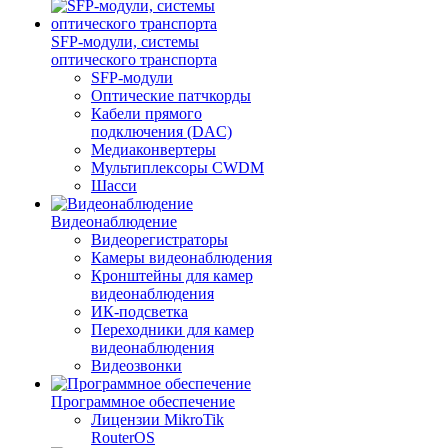
SFP-модули, системы
оптического транспорта
SFP-модули
Оптические патчкорды
Кабели прямого
подключения (DAC)
Медиаконвертеры
Мультиплексоры CWDM
Шасси
Видеонаблюдение
Видеорегистраторы
Камеры видеонаблюдения
Кронштейны для камер
видеонаблюдения
ИК-подсветка
Переходники для камер
видеонаблюдения
Видеозвонки
Программное обеспечение
Лицензии MikroTik
RouterOS