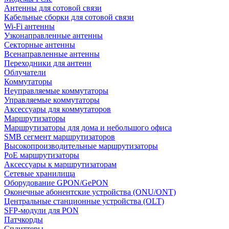
Антенны для сотовой связи
Кабельные сборки для сотовой связи
Wi-Fi антенны
Узконаправленные антенны
Секторные антенны
Всенаправленные антенны
Переходники для антенн
Облучатели
Коммутаторы
Неуправляемые коммутаторы
Управляемые коммутаторы
Аксессуары для коммутаторов
Маршрутизаторы
Маршрутизаторы для дома и небольшого офиса
SMB сегмент маршрутизаторов
Высокопроизводительные маршрутизаторы
PoE маршрутизаторы
Аксессуары к маршрутизаторам
Сетевые хранилища
Оборудование GPON/GePON
Оконечные абонентские устройства (ONU/ONT)
Центральные станционные устройства (OLT)
SFP-модули для PON
Патчкорды
Сплиттеры