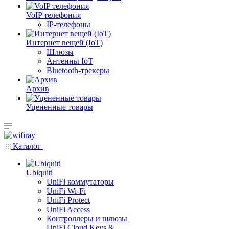
VoIP телефония
IP-телефоны
Интернет вещей (IoT)
Шлюзы
Антенны IoT
Bluetooth-трекеры
Архив
Уцененные товары
Каталог
Ubiquiti
UniFi коммутаторы
UniFi Wi-Fi
UniFi Protect
UniFi Access
Контроллеры и шлюзы
UniFi Cloud Keys &