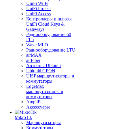
UniFi Wi-Fi
UniFi Protect
UniFi Access
Контроллеры и шлюзы
UniFi Cloud Keys &
Gateways
Радиооборудование 60
ГГц
Wave MLO
Радиооборудование LTU
airMAX
airFiber
Антенны Ubiquiti
Ubiquiti GPON
UISP маршрутизаторы и
коммутаторы
EdgeMax
маршрутизаторы и
коммутаторы
AmpliFi
Аксессуары
MikroTik
Маршрутизаторы
Коммутаторы