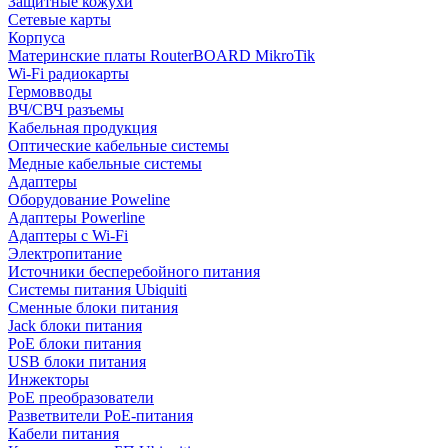
Защитные кожухи
Сетевые карты
Корпуса
Материнские платы RouterBOARD MikroTik
Wi-Fi радиокарты
Гермовводы
ВЧ/СВЧ разъемы
Кабельная продукция
Оптические кабельные системы
Медные кабельные системы
Адаптеры
Оборудование Poweline
Адаптеры Powerline
Адаптеры с Wi-Fi
Электропитание
Источники бесперебойного питания
Системы питания Ubiquiti
Сменные блоки питания
Jack блоки питания
PoE блоки питания
USB блоки питания
Инжекторы
PoE преобразователи
Разветвители PoE-питания
Кабели питания