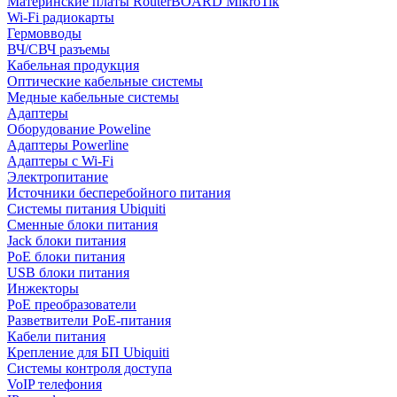
Материнские платы RouterBOARD MikroTik
Wi-Fi радиокарты
Гермовводы
ВЧ/СВЧ разъемы
Кабельная продукция
Оптические кабельные системы
Медные кабельные системы
Адаптеры
Оборудование Poweline
Адаптеры Powerline
Адаптеры с Wi-Fi
Электропитание
Источники бесперебойного питания
Системы питания Ubiquiti
Сменные блоки питания
Jack блоки питания
PoE блоки питания
USB блоки питания
Инжекторы
PoE преобразователи
Разветвители PoE-питания
Кабели питания
Крепление для БП Ubiquiti
Системы контроля доступа
VoIP телефония