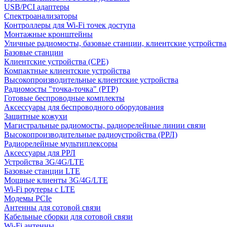
USB/PCI адаптеры
Cпектроанализаторы
Контроллеры для Wi-Fi точек доступа
Монтажные кронштейны
Уличные радиомосты, базовые станции, клиентские устройства
Базовые станции
Клиентские устройства (CPE)
Компактные клиентские устройства
Высокопроизводительные клиентские устройства
Радиомосты "точка-точка" (PTP)
Готовые беспроводные комплекты
Аксессуары для беспроводного оборудования
Защитные кожухи
Магистральные радиомосты, радиорелейные линии связи
Высокопроизводительные радиоустройства (РРЛ)
Радиорелейные мультиплексоры
Аксессуары для РРЛ
Устройства 3G/4G/LTE
Базовые станции LTE
Мощные клиенты 3G/4G/LTE
Wi-Fi роутеры с LTE
Модемы PCIe
Антенны для сотовой связи
Кабельные сборки для сотовой связи
Wi-Fi антенны