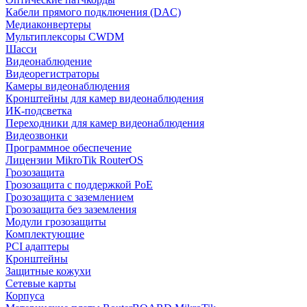
Кабели прямого подключения (DAC)
Медиаконвертеры
Мультиплексоры CWDM
Шасси
Видеонаблюдение
Видеорегистраторы
Камеры видеонаблюдения
Кронштейны для камер видеонаблюдения
ИК-подсветка
Переходники для камер видеонаблюдения
Видеозвонки
Программное обеспечение
Лицензии MikroTik RouterOS
Грозозащита
Грозозащита с поддержкой PoE
Грозозащита с заземлением
Грозозащита без заземления
Модули грозозащиты
Комплектующие
PCI адаптеры
Кронштейны
Защитные кожухи
Сетевые карты
Корпуса