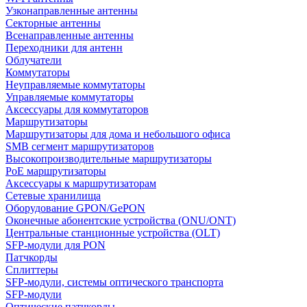
Узконаправленные антенны
Секторные антенны
Всенаправленные антенны
Переходники для антенн
Облучатели
Коммутаторы
Неуправляемые коммутаторы
Управляемые коммутаторы
Аксессуары для коммутаторов
Маршрутизаторы
Маршрутизаторы для дома и небольшого офиса
SMB сегмент маршрутизаторов
Высокопроизводительные маршрутизаторы
PoE маршрутизаторы
Аксессуары к маршрутизаторам
Сетевые хранилища
Оборудование GPON/GePON
Оконечные абонентские устройства (ONU/ONT)
Центральные станционные устройства (OLT)
SFP-модули для PON
Патчкорды
Сплиттеры
SFP-модули, системы оптического транспорта
SFP-модули
Оптические патчкорды