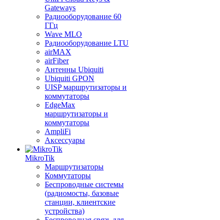
Gateways
Радиооборудование 60
ГГц
Wave MLO
Радиооборудование LTU
airMAX
airFiber
Антенны Ubiquiti
Ubiquiti GPON
UISP маршрутизаторы и
коммутаторы
EdgeMax
маршрутизаторы и
коммутаторы
AmpliFi
Аксессуары
MikroTik
Маршрутизаторы
Коммутаторы
Беспроводные системы
(радиомосты, базовые
станции, клиентские
устройства)
Беспроводная связь для