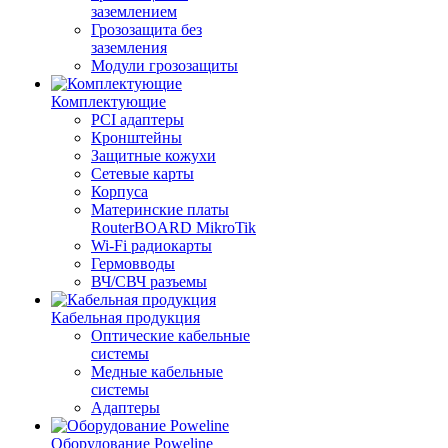
заземлением
Грозозащита без
заземления
Модули грозозащиты
Комплектующие
PCI адаптеры
Кронштейны
Защитные кожухи
Сетевые карты
Корпуса
Материнские платы
RouterBOARD MikroTik
Wi-Fi радиокарты
Гермовводы
ВЧ/СВЧ разъемы
Кабельная продукция
Оптические кабельные
системы
Медные кабельные
системы
Адаптеры
Оборудование Poweline