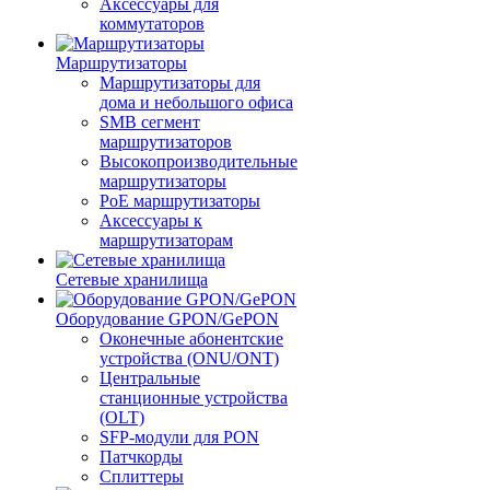
Аксессуары для
коммутаторов
Маршрутизаторы
Маршрутизаторы для
дома и небольшого офиса
SMB сегмент
маршрутизаторов
Высокопроизводительные
маршрутизаторы
PoE маршрутизаторы
Аксессуары к
маршрутизаторам
Сетевые хранилища
Оборудование GPON/GePON
Оконечные абонентские
устройства (ONU/ONT)
Центральные
станционные устройства
(OLT)
SFP-модули для PON
Патчкорды
Сплиттеры