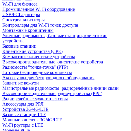
Wi-Fi для бизнеса
Промышленное Wi-Fi оборудование
USB/PCI адаптеры
Cпектроанализаторы
Контроллеры для Wi-Fi точек доступа
Монтажные кронштейны
Уличные радиомосты, базовые станции, клиентские
устройства
Базовые станции
Клиентские устройства (CPE)
Компактные клиентские устройства
Высокопроизводительные клиентские устройства
Радиомосты "точка-точка" (PTP)
Готовые беспроводные комплекты
Аксессуары для беспроводного оборудования
Защитные кожухи
Магистральные радиомосты, радиорелейные линии связи
Высокопроизводительные радиоустройства (РРЛ)
Радиорелейные мультиплексоры
Аксессуары для РРЛ
Устройства 3G/4G/LTE
Базовые станции LTE
Мощные клиенты 3G/4G/LTE
Wi-Fi роутеры с LTE
Модемы PCIe