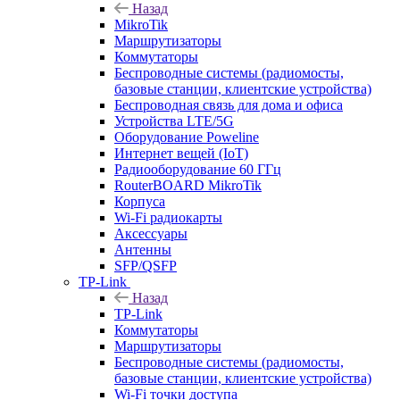
Назад
MikroTik
Маршрутизаторы
Коммутаторы
Беспроводные системы (радиомосты,
базовые станции, клиентские устройства)
Беспроводная связь для дома и офиса
Устройства LTE/5G
Оборудование Poweline
Интернет вещей (IoT)
Радиооборудование 60 ГГц
RouterBOARD MikroTik
Корпуса
Wi-Fi радиокарты
Аксессуары
Антенны
SFP/QSFP
TP-Link
Назад
TP-Link
Коммутаторы
Маршрутизаторы
Беспроводные системы (радиомосты,
базовые станции, клиентские устройства)
Wi-Fi точки доступа