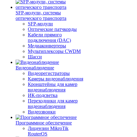
SFP-модули, системы
оптического транспорта
SFP-модули
Оптические патчкорды
Кабели прямого
подключения (DAC)
Медиаконвертеры
Мультиплексоры CWDM
Шасси
Видеонаблюдение
Видеорегистраторы
Камеры видеонаблюдения
Кронштейны для камер
видеонаблюдения
ИК-подсветка
Переходники для камер
видеонаблюдения
Видеозвонки
Программное обеспечение
Лицензии MikroTik
RouterOS