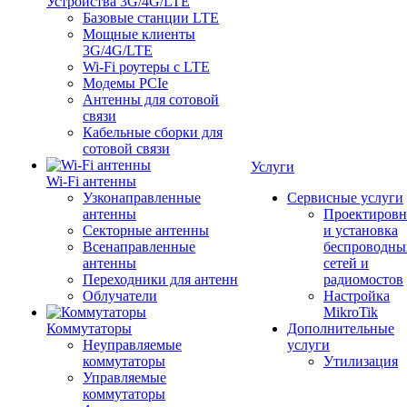
Устройства 3G/4G/LTE
Базовые станции LTE
Мощные клиенты
3G/4G/LTE
Wi-Fi роутеры с LTE
Модемы PCIe
Антенны для сотовой
связи
Кабельные сборки для
сотовой связи
Услуги
Wi-Fi антенны
Узконаправленные
Сервисные услуги
антенны
Проектировн
Секторные антенны
и установка
Всенаправленные
беспроводны
антенны
сетей и
Переходники для антенн
радиомостов
Облучатели
Настройка
MikroTik
Коммутаторы
Дополнительные
Неуправляемые
услуги
коммутаторы
Утилизация
Управляемые
коммутаторы