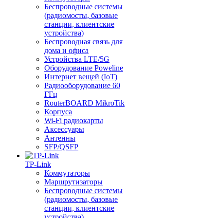
Беспроводные системы
(радиомосты, базовые
станции, клиентские
устройства)
Беспроводная связь для
дома и офиса
Устройства LTE/5G
Оборудование Poweline
Интернет вещей (IoT)
Радиооборудование 60
ГГц
RouterBOARD MikroTik
Корпуса
Wi-Fi радиокарты
Аксессуары
Антенны
SFP/QSFP
TP-Link
Коммутаторы
Маршрутизаторы
Беспроводные системы
(радиомосты, базовые
станции, клиентские
устройства)