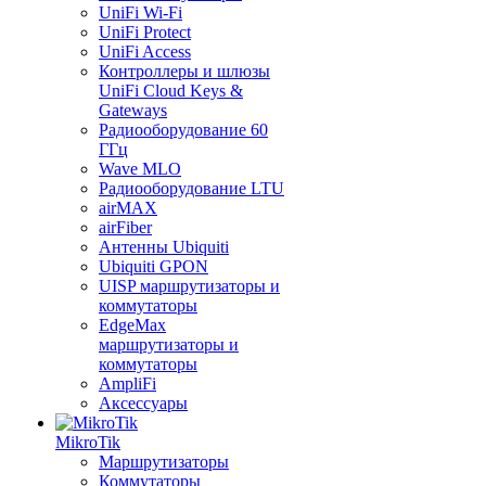
UniFi Wi-Fi
UniFi Protect
UniFi Access
Контроллеры и шлюзы
UniFi Cloud Keys &
Gateways
Радиооборудование 60
ГГц
Wave MLO
Радиооборудование LTU
airMAX
airFiber
Антенны Ubiquiti
Ubiquiti GPON
UISP маршрутизаторы и
коммутаторы
EdgeMax
маршрутизаторы и
коммутаторы
AmpliFi
Аксессуары
MikroTik
Маршрутизаторы
Коммутаторы