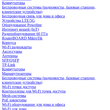
Коммутаторы
Беспроводные системы (радиомосты, базовые станции,
клиентские устройства)
Беспроводная связь для дома и офиса
Устройства LTE/5G
Оборудование Poweline
Интернет вещей (IoT)
Радиооборудование 60 ГГц
RouterBOARD MikroTik
Корпуса
Wi-Fi радиокарты
Аксессуары
Антенны
SFP/QSFP
TP-Link
Коммутаторы
Маршрутизаторы
Беспроводные системы (радиомосты, базовые станции,
клиентские устройства)
Wi-Fi точки доступа
Контроллеры для Wi-Fi точек доступа
Mesh-системы
PoE ижекторы
Wi-Fi оборудование для дома и офиса
Wi-Fi для дома