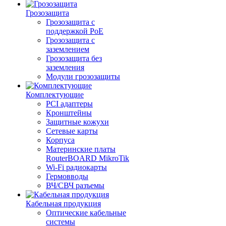
Грозозащита
Грозозащита с
поддержкой PoE
Грозозащита с
заземлением
Грозозащита без
заземления
Модули грозозащиты
Комплектующие
PCI адаптеры
Кронштейны
Защитные кожухи
Сетевые карты
Корпуса
Материнские платы
RouterBOARD MikroTik
Wi-Fi радиокарты
Гермовводы
ВЧ/СВЧ разъемы
Кабельная продукция
Оптические кабельные
системы