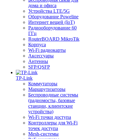
дома и офиса
Устройства LTE/5G
Оборудование Poweline
Интернет вещей (IoT)
Радиооборудование 60
ГГц
RouterBOARD MikroTik
Корпуса
Wi-Fi радиокарты
Аксессуары
Антенны
SFP/QSFP
TP-Link
Коммутаторы
Маршрутизаторы
Беспроводные системы
(радиомосты, базовые
станции, клиентские
устройства)
Wi-Fi точки доступа
Контроллеры для Wi-Fi
точек доступа
Mesh-системы