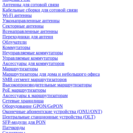
Антенны для сотовой связи
Кабельные сборки для сотовой связи
Wi-Fi антенны
Узконаправленные антенны
Секторные антенны
Всенаправленные антенны
Переходники для антенн
Облучатели
Коммутаторы
Неуправляемые коммутаторы
Управляемые коммутаторы
Аксессуары для коммутаторов
Маршрутизаторы
Маршрутизаторы для дома и небольшого офиса
SMB сегмент маршрутизаторов
Высокопроизводительные маршрутизаторы
PoE маршрутизаторы
Аксессуары к маршрутизаторам
Сетевые хранилища
Оборудование GPON/GePON
Оконечные абонентские устройства (ONU/ONT)
Центральные станционные устройства (OLT)
SFP-модули для PON
Патчкорды
Сплиттеры