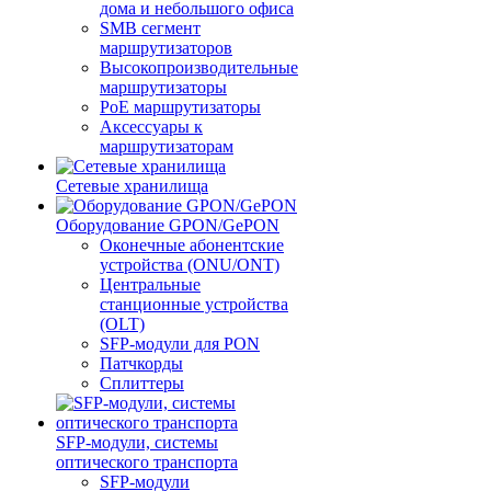
дома и небольшого офиса
SMB сегмент
маршрутизаторов
Высокопроизводительные
маршрутизаторы
PoE маршрутизаторы
Аксессуары к
маршрутизаторам
Сетевые хранилища
Оборудование GPON/GePON
Оконечные абонентские
устройства (ONU/ONT)
Центральные
станционные устройства
(OLT)
SFP-модули для PON
Патчкорды
Сплиттеры
SFP-модули, системы
оптического транспорта
SFP-модули