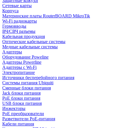
Защитные кожухи
Сетевые карты
Корпуса
Материнские платы RouterBOARD MikroTik
Wi-Fi радиокарты
Гермовводы
ВЧ/СВЧ разъемы
Кабельная продукция
Оптические кабельные системы
Медные кабельные системы
Адаптеры
Оборудование Poweline
Адаптеры Powerline
Адаптеры с Wi-Fi
Электропитание
Источники бесперебойного питания
Системы питания Ubiquiti
Сменные блоки питания
Jack блоки питания
PoE блоки питания
USB блоки питания
Инжекторы
PoE преобразователи
Разветвители PoE-питания
Кабели питания