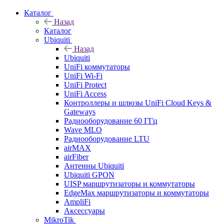
Каталог
Назад
Каталог
Ubiquiti
Назад
Ubiquiti
UniFi коммутаторы
UniFi Wi-Fi
UniFi Protect
UniFi Access
Контроллеры и шлюзы UniFi Cloud Keys &
Gateways
Радиооборудование 60 ГГц
Wave MLO
Радиооборудование LTU
airMAX
airFiber
Антенны Ubiquiti
Ubiquiti GPON
UISP маршрутизаторы и коммутаторы
EdgeMax маршрутизаторы и коммутаторы
AmpliFi
Аксессуары
MikroTik