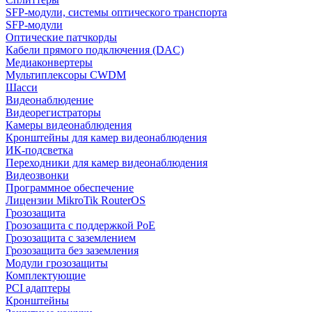
SFP-модули, системы оптического транспорта
SFP-модули
Оптические патчкорды
Кабели прямого подключения (DAC)
Медиаконвертеры
Мультиплексоры CWDM
Шасси
Видеонаблюдение
Видеорегистраторы
Камеры видеонаблюдения
Кронштейны для камер видеонаблюдения
ИК-подсветка
Переходники для камер видеонаблюдения
Видеозвонки
Программное обеспечение
Лицензии MikroTik RouterOS
Грозозащита
Грозозащита с поддержкой PoE
Грозозащита с заземлением
Грозозащита без заземления
Модули грозозащиты
Комплектующие
PCI адаптеры
Кронштейны