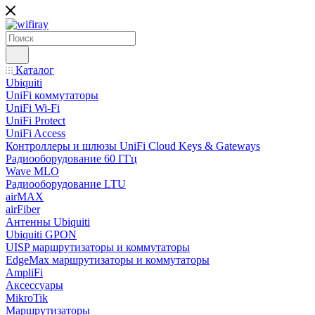
Каталог
Ubiquiti
UniFi коммутаторы
UniFi Wi-Fi
UniFi Protect
UniFi Access
Контроллеры и шлюзы UniFi Cloud Keys & Gateways
Радиооборудование 60 ГГц
Wave MLO
Радиооборудование LTU
airMAX
airFiber
Антенны Ubiquiti
Ubiquiti GPON
UISP маршрутизаторы и коммутаторы
EdgeMax маршрутизаторы и коммутаторы
AmpliFi
Аксессуары
MikroTik
Маршрутизаторы