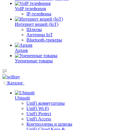
VoIP телефония
IP-телефоны
Интернет вещей (IoT)
Шлюзы
Антенны IoT
Bluetooth-трекеры
Архив
Уцененные товары
Каталог
Ubiquiti
UniFi коммутаторы
UniFi Wi-Fi
UniFi Protect
UniFi Access
Контроллеры и шлюзы
UniFi Cloud Keys &