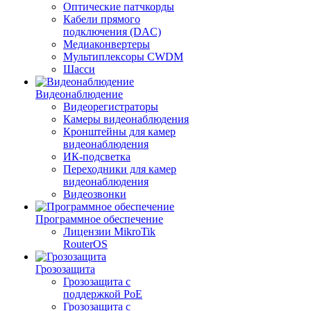
Оптические патчкорды
Кабели прямого
подключения (DAC)
Медиаконвертеры
Мультиплексоры CWDM
Шасси
Видеонаблюдение
Видеорегистраторы
Камеры видеонаблюдения
Кронштейны для камер
видеонаблюдения
ИК-подсветка
Переходники для камер
видеонаблюдения
Видеозвонки
Программное обеспечение
Лицензии MikroTik
RouterOS
Грозозащита
Грозозащита с
поддержкой PoE
Грозозащита с