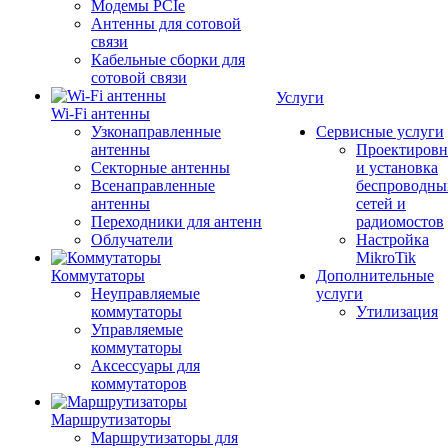
Модемы PCIe
Антенны для сотовой
связи
Кабельные сборки для
сотовой связи
Услуги
Wi-Fi антенны
Узконаправленные
Сервисные услуги
антенны
Проектировн
Секторные антенны
и установка
Всенаправленные
беспроводны
антенны
сетей и
Переходники для антенн
радиомостов
Облучатели
Настройка
MikroTik
Коммутаторы
Дополнительные
Неуправляемые
услуги
коммутаторы
Утилизация
Управляемые
коммутаторы
Аксессуары для
коммутаторов
Маршрутизаторы
Маршрутизаторы для